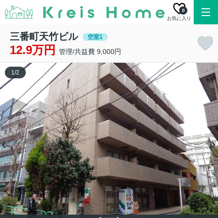
0
お気に入り
三番町天竹ビル
空室1
12.9万円
管理/共益費 9,000円
1
/
2