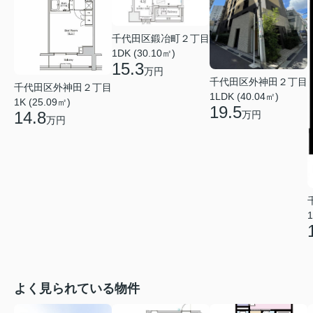
千代田区鍛冶町２丁目
1DK (30.10㎡)
15.3
万円
千代田区外神田２丁目
千代田区外神田２丁目
1LDK (40.04㎡)
1K (25.09㎡)
19.5
14.8
万円
万円
1
よく見られている物件