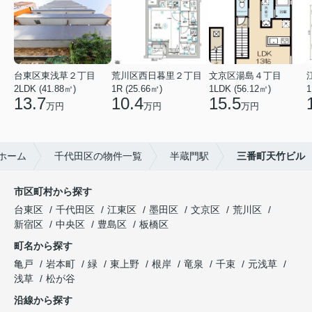
台東区東浅草２丁目
荒川区西日暮里２丁目
文京区湯島４丁目
2LDK (41.88㎡)
1R (25.66㎡)
1LDK (56.12㎡)
1
13.7
10.4
15.5
万円
万円
万円
ホーム
千代田区の物件一覧
半蔵門駅
三番町天竹ビル
市区町村から探す
台東区
千代田区
江東区
墨田区
文京区
荒川区
新宿区
中央区
豊島区
板橋区
町名から探す
亀戸
岩本町
緑
東上野
根岸
竜泉
千束
元浅草
浅草
松が谷
沿線から探す