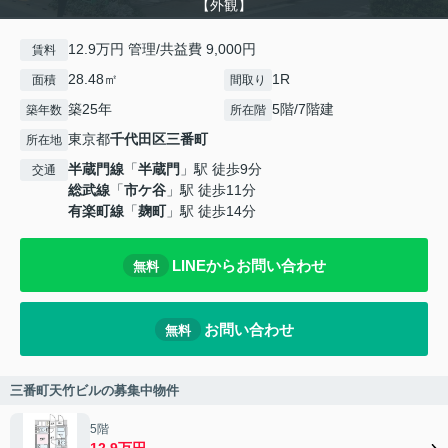
【外観】
12.9万円 管理/共益費 9,000円
賃料
28.48㎡
1R
面積
間取り
築25年
5階/7階建
築年数
所在階
東京都
千代田区
三番町
所在地
半蔵門線
「
半蔵門
」駅 徒歩9分
交通
総武線
「
市ケ谷
」駅 徒歩11分
有楽町線
「
麹町
」駅 徒歩14分
LINEからお問い合わせ
無料
お問い合わせ
無料
三番町天竹ビルの募集中物件
5階
12.9万円