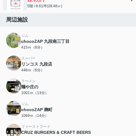
5階 / 8.61坪(28.48㎡)
周辺施設
ジム
chocoZAP 九段南三丁目
415ｍ（6分）
スーパー
リンコス 九段店
448ｍ（6分）
ラーメン
麺や庄の
1001ｍ（13分）
ジム
chocoZAP 麹町
1069ｍ（14分）
ファーストフード
CRUZ BURGERS & CRAFT BEERS