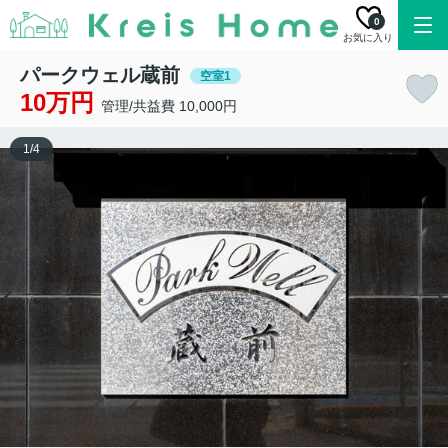
0
お気に入り
パークウェル蔵前
空室1
10万円
管理/共益費 10,000円
1
/
4