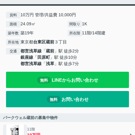
10万円 管理/共益費 10,000円
賃料
24.09㎡
1K
面積
間取り
築19年
11階/14階建
築年数
所在階
東京都
台東区
蔵前
３丁目
所在地
都営浅草線
「
蔵前
」駅 徒歩2分
交通
銀座線
「
田原町
」駅 徒歩10分
都営浅草線
「
浅草
」駅 徒歩7分
LINEからお問い合わせ
無料
お問い合わせ
無料
パークウェル蔵前の募集中物件
11階
10万円