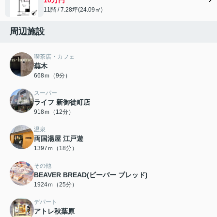
11階 / 7.28坪(24.09㎡)
周辺施設
喫茶店・カフェ
蕪木
668ｍ（9分）
スーパー
ライフ 新御徒町店
918ｍ（12分）
温泉
両国湯屋 江戸遊
1397ｍ（18分）
その他
BEAVER BREAD(ビーバー ブレッド)
1924ｍ（25分）
デパート
アトレ秋葉原