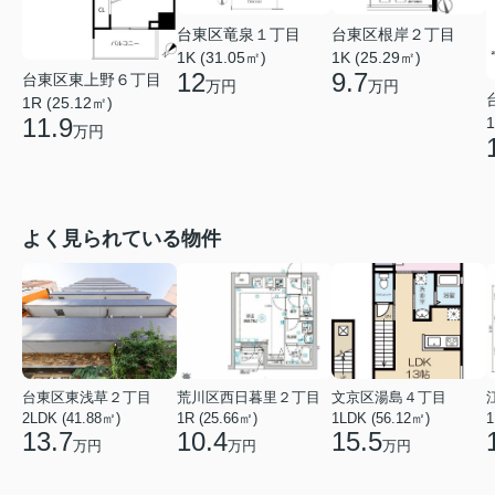
台東区竜泉１丁目
台東区根岸２丁目
1K (31.05㎡)
1K (25.29㎡)
12
9.7
台東区東上野６丁目
万円
万円
1R (25.12㎡)
11.9
1
万円
よく見られている物件
台東区東浅草２丁目
荒川区西日暮里２丁目
文京区湯島４丁目
2LDK (41.88㎡)
1R (25.66㎡)
1LDK (56.12㎡)
1
13.7
10.4
15.5
万円
万円
万円