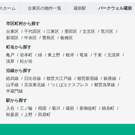
スホーム
台東区の物件一覧
蔵前駅
パークウェル蔵前
市区町村から探す
台東区
千代田区
江東区
墨田区
文京区
荒川区
新宿区
中央区
豊島区
板橋区
町名から探す
亀戸
岩本町
緑
東上野
根岸
竜泉
千束
元浅草
浅草
松が谷
沿線から探す
総武線
日比谷線
都営大江戸線
都営新宿線
銀座線
山手線
京浜東北線
つくばエクスプレス
都営浅草線
半蔵門線
駅から探す
入谷
三ノ輪
両国
菊川
蔵前
新御徒町
錦糸町
秋葉原
上野
田原町