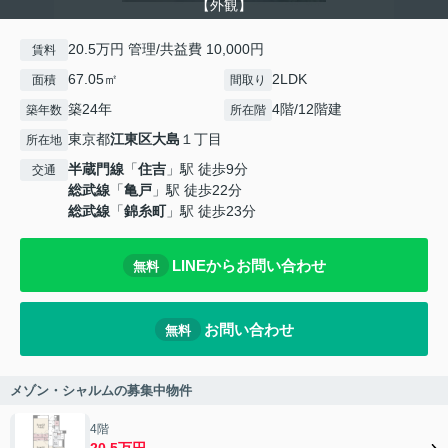
【外観】
20.5万円 管理/共益費 10,000円
賃料
67.05㎡
2LDK
面積
間取り
築24年
4階/12階建
築年数
所在階
東京都
江東区
大島
１丁目
所在地
半蔵門線
「
住吉
」駅 徒歩9分
交通
総武線
「
亀戸
」駅 徒歩22分
総武線
「
錦糸町
」駅 徒歩23分
LINEからお問い合わせ
無料
お問い合わせ
無料
メゾン・シャルムの募集中物件
4階
20.5万円