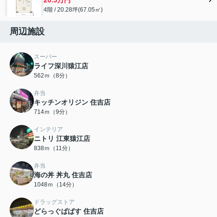
4階 / 20.28坪(67.05㎡)
周辺施設
スーパー
ライフ深川猿江店
562ｍ（8分）
弁当
キッチンオリジン 住吉店
714ｍ（9分）
インテリア
ニトリ 江東猿江店
838ｍ（11分）
弁当
海の丼 丼丸 住吉店
1048ｍ（14分）
ドラッグストア
どらっぐぱぱす 住吉店