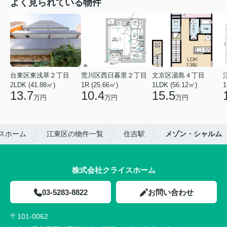
よく見られている物件
台東区東浅草２丁目
荒川区西日暮里２丁目
文京区湯島４丁目
2LDK (41.88㎡)
1R (25.66㎡)
1LDK (56.12㎡)
1
13.7
10.4
15.5
万円
万円
万円
スホーム
江東区の物件一覧
住吉駅
メゾン・シャルム
株式会社クライスホーム
03-5283-8822
お問い合わせ
〒101-0062