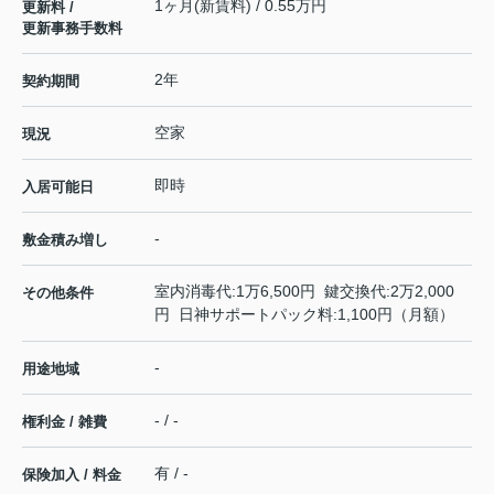
1ヶ月(新賃料) / 0.55万円
更新料 /
更新事務手数料
2年
契約期間
空家
現況
即時
入居可能日
-
敷金積み増し
室内消毒代:1万6,500円 鍵交換代:2万2,000
その他条件
円 日神サポートパック料:1,100円（月額）
-
用途地域
- / -
権利金 / 雑費
有 / -
保険加入 / 料金