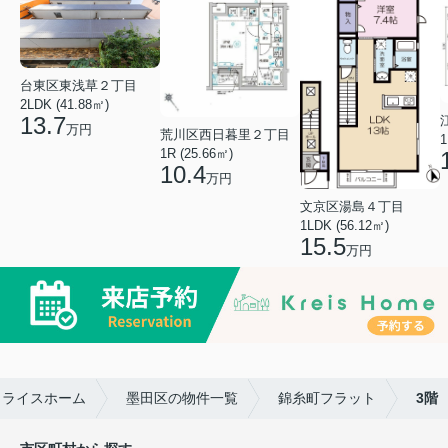
台東区東浅草２丁目
2LDK (41.88㎡)
13.7
万円
荒川区西日暮里２丁目
1
1R (25.66㎡)
10.4
万円
文京区湯島４丁目
1LDK (56.12㎡)
15.5
万円
クライスホーム
墨田区の物件一覧
錦糸町フラット
3階