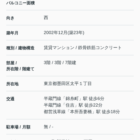
バルコニー面積
西
向き
2002年12月(築23年)
築年月
賃貸マンション / 鉄骨鉄筋コンクリート
種別 / 建物構造
3階 / 3階 / 7階建
部屋 /
所在階 / 階建て
東京都
墨田区
太平
１丁目
所在地
半蔵門線
「
錦糸町
」駅 徒歩6分
交通
半蔵門線
「
住吉
」駅 徒歩22分
都営浅草線
「
本所吾妻橋
」駅 徒歩18分
無 / -
駐車場 / 月額