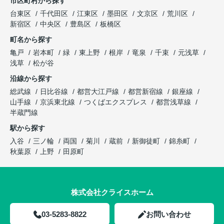
市区町村から探す
台東区
千代田区
江東区
墨田区
文京区
荒川区
新宿区
中央区
豊島区
板橋区
町名から探す
亀戸
岩本町
緑
東上野
根岸
竜泉
千束
元浅草
浅草
松が谷
沿線から探す
総武線
日比谷線
都営大江戸線
都営新宿線
銀座線
山手線
京浜東北線
つくばエクスプレス
都営浅草線
半蔵門線
駅から探す
入谷
三ノ輪
両国
菊川
蔵前
新御徒町
錦糸町
秋葉原
上野
田原町
株式会社クライスホーム
03-5283-8822
お問い合わせ