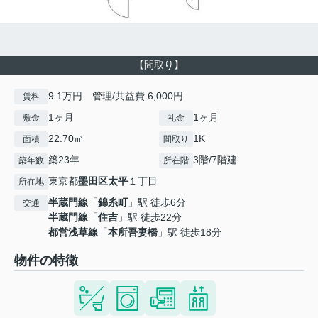
【間取り】
9.1万円 管理/共益費 6,000円
賃料
1ヶ月
1ヶ月
敷金
礼金
22.70㎡
1K
面積
間取り
築23年
3階/7階建
築年数
所在階
東京都
墨田区
太平
１丁目
所在地
半蔵門線
「
錦糸町
」駅 徒歩6分
交通
半蔵門線
「
住吉
」駅 徒歩22分
都営浅草線
「
本所吾妻橋
」駅 徒歩18分
物件の特徴