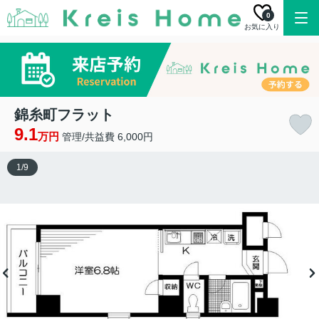
0
お気に入り
錦糸町フラット
9.1
万円
管理/共益費 6,000円
1
/
9