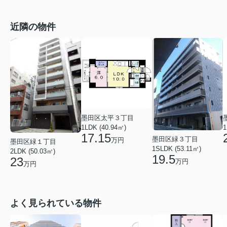
近隣の物件
墨田区太平３丁目
1LDK (40.94㎡)
1
17.15
墨田区緑３丁目
万円
墨田区緑１丁目
1SLDK (53.11㎡)
2LDK (50.03㎡)
19.5
23
万円
万円
よく見られている物件