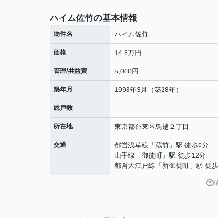
ハイム佐竹の基本情報
物件名
ハイム佐竹
価格
14.8万円
管理/共益費
5,000円
築年月
1998年3月（築28年）
総戸数
-
所在地
東京都
台東区
鳥越
２丁目
交通
都営浅草線
「
蔵前
」駅 徒歩6分
山手線
「
御徒町
」駅 徒歩12分
都営大江戸線
「
新御徒町
」駅 徒歩