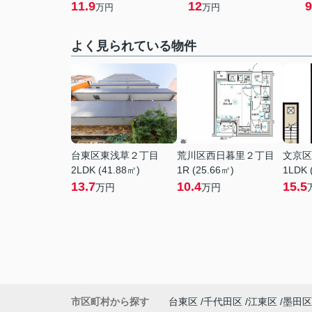
11.9
12
9
万円
万円
よく見られている物件
台東区東浅草２丁目
荒川区西日暮里２丁目
文京区
2LDK (41.88㎡)
1R (25.66㎡)
1LDK 
13.7
10.4
15.5
万円
万円
市区町村から探す
台東区
千代田区
江東区
墨田区