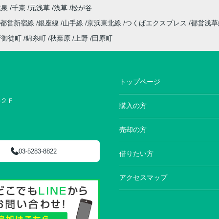
竜泉
千束
元浅草
浅草
松が谷
都営新宿線
銀座線
山手線
京浜東北線
つくばエクスプレス
都営浅
新御徒町
錦糸町
秋葉原
上野
田原町
トップページ
ル２Ｆ
購入の方
売却の方
03-5283-8822
借りたい方
アクセスマップ