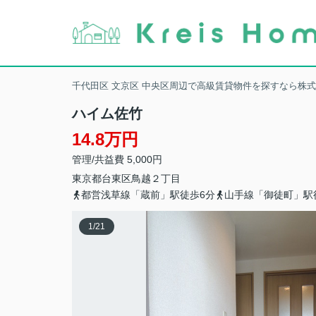
千代田区 文京区 中央区周辺で高級賃貸物件を探すなら株
ハイム佐竹
14.8万円
管理/共益費 5,000円
東京都
台東区
鳥越
２丁目
都営浅草線「蔵前」駅徒歩6分
山手線「御徒町」駅
1
/
21