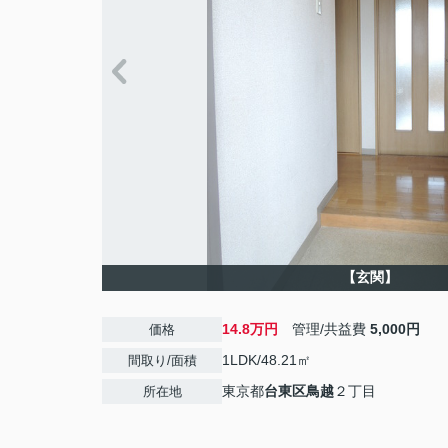
【玄関】
14.8万円
管理/共益費
5,000円
価格
1LDK/48.21㎡
間取り/面積
東京都
台東区
鳥越
２丁目
所在地