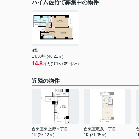
ハイム佐竹で募集中の物件
9階
14.58坪 (48.21㎡)
14.8
万円(10150.89円/坪)
近隣の物件
台東区東上野６丁目
台東区竜泉１丁目
1R (25.12㎡)
1K (31.05㎡)
1