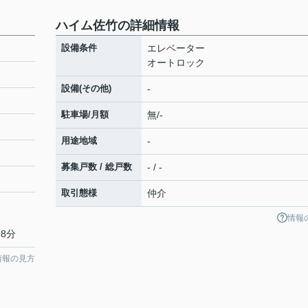
ハイム佐竹の詳細情報
設備条件
エレベーター
オートロック
設備(その他)
-
駐車場/月額
無/-
用途地域
-
募集戸数 / 総戸数
- / -
取引態様
仲介
情報
8分
情報の見方