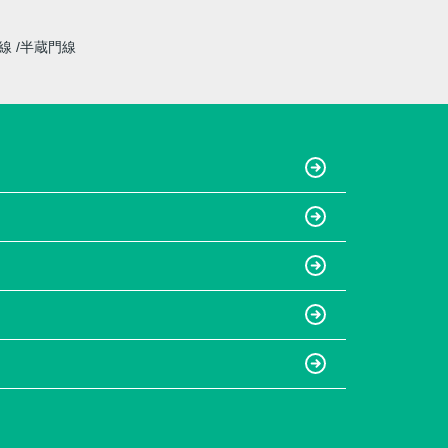
草線
半蔵門線