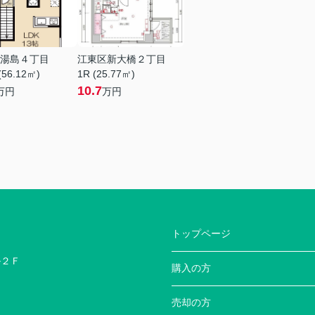
湯島４丁目
江東区新大橋２丁目
(56.12㎡)
1R (25.77㎡)
10.7
万円
万円
トップページ
ル２Ｆ
購入の方
売却の方