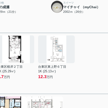
の他
スイーツ
の成瀬
マイチャイ （myChai）
629ｍ（21分）
2002ｍ（26分）
台東区根岸２丁目
台東区東上野６丁目
K (25.29㎡)
1K (25.13㎡)
.7
12.3
万円
万円