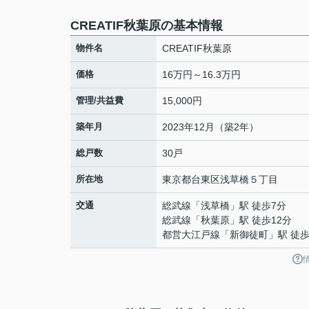
CREATIF秋葉原の基本情報
物件名
CREATIF秋葉原
価格
16万円～16.3万円
管理/共益費
15,000円
築年月
2023年12月（築2年）
総戸数
30戸
所在地
東京都
台東区
浅草橋
５丁目
交通
総武線
「
浅草橋
」駅 徒歩7分
総武線
「
秋葉原
」駅 徒歩12分
都営大江戸線
「
新御徒町
」駅 徒歩