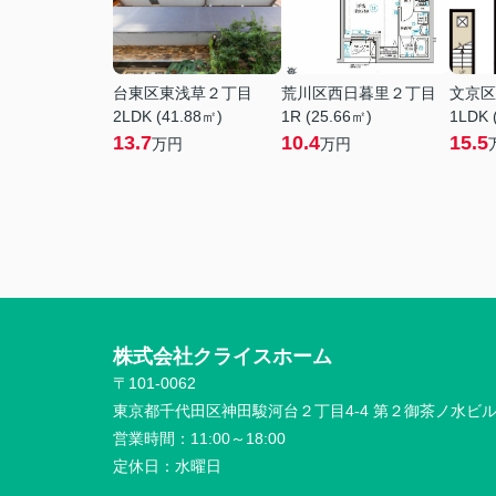
台東区東浅草２丁目
荒川区西日暮里２丁目
文京区
2LDK (41.88㎡)
1R (25.66㎡)
1LDK 
13.7
10.4
15.5
万円
万円
株式会社クライスホーム
〒101-0062
東京都千代田区神田駿河台２丁目4-4 第２御茶ノ水ビ
営業時間：
11:00～18:00
定休日：
水曜日