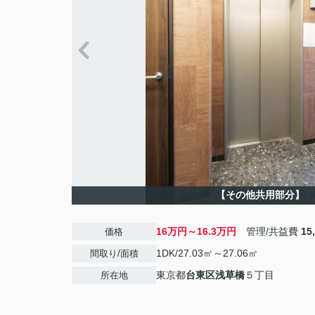
【その他共用部分】
16万円～16.3万円
管理/共益費
15
価格
1DK/27.03㎡～27.06㎡
間取り/面積
東京都
台東区
浅草橋
５丁目
所在地