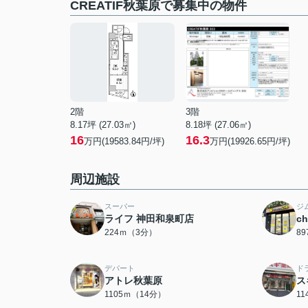
CREATIF秋葉原で募集中の物件
2階
3階
8.17坪 (27.03㎡)
8.18坪 (27.06㎡)
16
16.3
万円(19583.84円/坪)
万円(19926.65円/坪)
周辺施設
スーパー
ジ
ライフ 神田和泉町店
c
224ｍ（3分）
8
デパート
ド
アトレ秋葉原
ス
1105ｍ（14分）
1