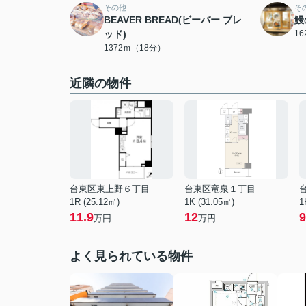
その他
そ
BEAVER BREAD(ビーバー ブレ
鰻
ッド)
1
1372ｍ（18分）
近隣の物件
台東区東上野６丁目
台東区竜泉１丁目
1R (25.12㎡)
1K (31.05㎡)
1
11.9
12
9
万円
万円
よく見られている物件