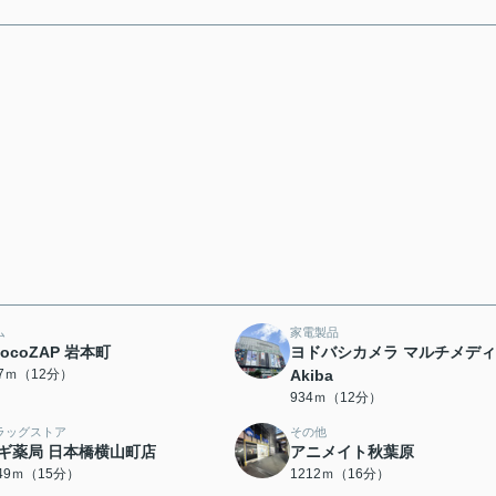
ム
家電製品
hocoZAP 岩本町
ヨドバシカメラ マルチメデ
97ｍ（12分）
Akiba
934ｍ（12分）
ラッグストア
その他
ギ薬局 日本橋横山町店
アニメイト秋葉原
149ｍ（15分）
1212ｍ（16分）