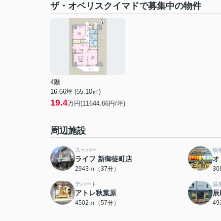
ザ・オベリスクイマドで募集中の物件
4階
16.66坪 (55.10㎡)
19.4
万円(11644.66円/坪)
周辺施設
スーパー
映
ライフ 新御徒町店
オ
2943ｍ（37分）
3
デパート
温
アトレ秋葉原
辰
4502ｍ（57分）
4