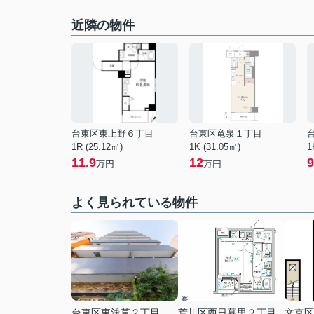
近隣の物件
台東区東上野６丁目
台東区竜泉１丁目
1R (25.12㎡)
1K (31.05㎡)
1
11.9
12
9
万円
万円
よく見られている物件
台東区東浅草２丁目
荒川区西日暮里２丁目
文京区