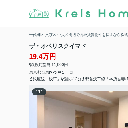
千代田区 文京区 中央区周辺で高級賃貸物件を探すなら株
ザ・オベリスクイマド
19.4万円
管理/共益費 11,000円
東京都
台東区
今戸
１丁目
銀座線「浅草」駅徒歩12分
都営浅草線「本所吾妻橋
1
/
15