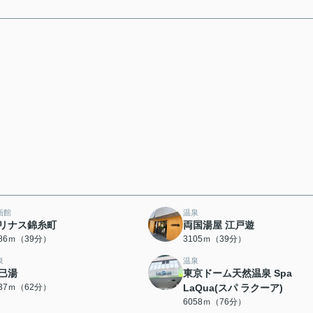
画館
温泉
リナス錦糸町
両国湯屋 江戸遊
086ｍ（39分）
3105ｍ（39分）
泉
温泉
巳湯
東京ドーム天然温泉 Spa
937ｍ（62分）
LaQua(スパ ラクーア)
6058ｍ（76分）