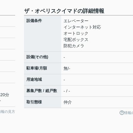
ザ・オベリスクイマドの詳細情報
設備条件
エレベーター
インターネット対応
オートロック
宅配ボックス
防犯カメラ
設備(その他)
-
駐車場/月額
無/-
用途地域
-
募集戸数 / 総戸数
- / -
20分
分
取引態様
仲介
情報の見方
情報