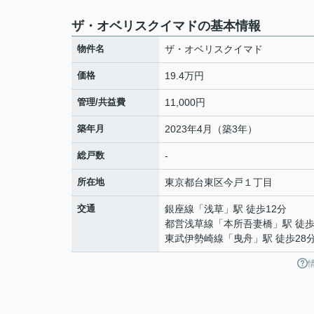
ザ・オベリスクイマドの基本情報
物件名
ザ・オベリスクイマド
価格
19.4万円
管理/共益費
11,000円
築年月
2023年4月（築3年）
総戸数
-
所在地
東京都
台東区
今戸
１丁目
交通
銀座線
「
浅草
」駅 徒歩12分
都営浅草線
「
本所吾妻橋
」駅 徒歩
東武伊勢崎線
「
曳舟
」駅 徒歩28