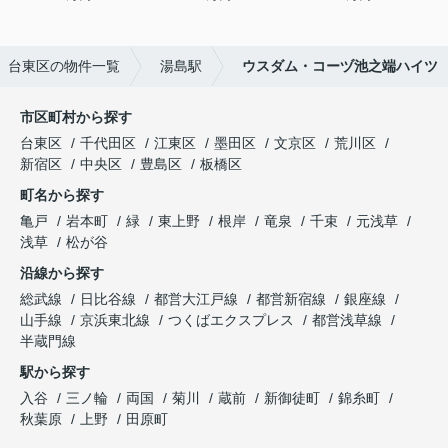
台東区の物件一覧
湯島駅
ウスダム・コーヅ池之端ハイツ
市区町村から探す
台東区
千代田区
江東区
墨田区
文京区
荒川区
新宿区
中央区
豊島区
板橋区
町名から探す
亀戸
岩本町
緑
東上野
根岸
竜泉
千束
元浅草
浅草
松が谷
沿線から探す
総武線
日比谷線
都営大江戸線
都営新宿線
銀座線
山手線
京浜東北線
つくばエクスプレス
都営浅草線
半蔵門線
駅から探す
入谷
三ノ輪
両国
菊川
蔵前
新御徒町
錦糸町
秋葉原
上野
田原町