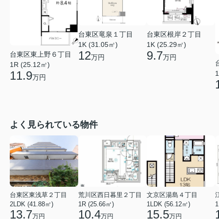
台東区竜泉１丁目
台東区根岸２丁目
1K (31.05㎡)
1K (25.29㎡)
12
9.7
台東区東上野６丁目
万円
万円
1R (25.12㎡)
11.9
1
万円
よく見られている物件
台東区東浅草２丁目
荒川区西日暮里２丁目
文京区湯島４丁目
2LDK (41.88㎡)
1R (25.66㎡)
1LDK (56.12㎡)
1
13.7
10.4
15.5
万円
万円
万円