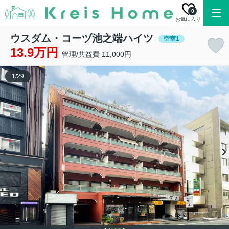
0
お気に入り
ウスダム・コーヅ池之端ハイツ
空室1
13.9万円
管理/共益費 11,000円
1
/
29