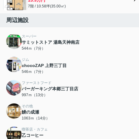
7階 / 10.58坪(35.00㎡)
周辺施設
スーパー
サミットストア 湯島天神南店
544ｍ（7分）
ジム
chocoZAP 上野三丁目
546ｍ（7分）
ファーストフード
バーガーキング本郷三丁目店
997ｍ（13分）
その他
鰻の成瀬
1063ｍ（14分）
喫茶店・カフェ
乙コーヒー