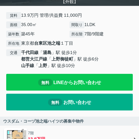
【外観】
13.9万円 管理/共益費 11,000円
賃料
35.00㎡
1LDK
面積
間取り
築45年
7階/9階建
築年数
所在階
東京都
台東区
池之端
１丁目
所在地
千代田線
「
湯島
」駅 徒歩1分
交通
都営大江戸線
「
上野御徒町
」駅 徒歩6分
山手線
「
上野
」駅 徒歩10分
LINEからお問い合わせ
無料
お問い合わせ
無料
ウスダム・コーヅ池之端ハイツの募集中物件
7階
13.9万円