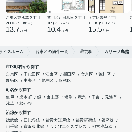
台東区東浅草２丁目
荒川区西日暮里２丁目
文京区湯島４丁目
2LDK (41.88㎡)
1R (25.66㎡)
1LDK (56.12㎡)
1
13.7
10.4
15.5
万円
万円
万円
ライスホーム
台東区の物件一覧
蔵前駅
カリーノ鳥越
市区町村から探す
台東区
千代田区
江東区
墨田区
文京区
荒川区
新宿区
中央区
豊島区
板橋区
町名から探す
亀戸
岩本町
緑
東上野
根岸
竜泉
千束
元浅草
浅草
松が谷
沿線から探す
総武線
日比谷線
都営大江戸線
都営新宿線
銀座線
山手線
京浜東北線
つくばエクスプレス
都営浅草線