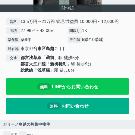
【外観】
13.5万円～21万円 管理/共益費 10,000円～12,000円
賃料
27.96㎡～42.00㎡
1K
面積
間取り
築8年
5階/10階建
築年数
所在階
東京都
台東区
鳥越
２丁目
所在地
都営浅草線
「
蔵前
」駅 徒歩5分
交通
都営大江戸線
「
新御徒町
」駅 徒歩9分
総武線
「
浅草橋
」駅 徒歩8分
LINEからお問い合わせ
無料
お問い合わせ
無料
カリーノ鳥越の募集中物件