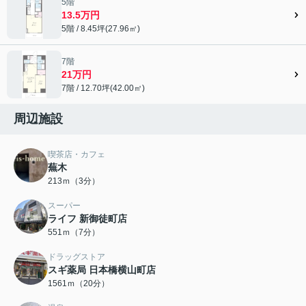
5階
13.5万円
5階 / 8.45坪(27.96㎡)
7階
21万円
7階 / 12.70坪(42.00㎡)
周辺施設
喫茶店・カフェ
蕪木
213ｍ（3分）
スーパー
ライフ 新御徒町店
551ｍ（7分）
ドラッグストア
スギ薬局 日本橋横山町店
1561ｍ（20分）