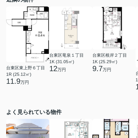
台東区竜泉１丁目
台東区根岸２丁目
1K (31.05㎡)
1K (25.29㎡)
12
9.7
台東区東上野６丁目
万円
万円
1R (25.12㎡)
11.9
1
万円
よく見られている物件