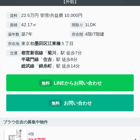
【外観】
22.5万円 管理/共益費 10,000円
賃料
42.17㎡
1LDK
面積
間取り
築7年
4階/7階建
築年数
所在階
東京都
墨田区
江東橋
５丁目
所在地
都営新宿線
「
菊川
」駅 徒歩7分
交通
半蔵門線
「
住吉
」駅 徒歩8分
総武線
「
錦糸町
」駅 徒歩14分
LINEからお問い合わせ
無料
お問い合わせ
無料
ブラウ住吉の募集中物件
4階
22.5万円