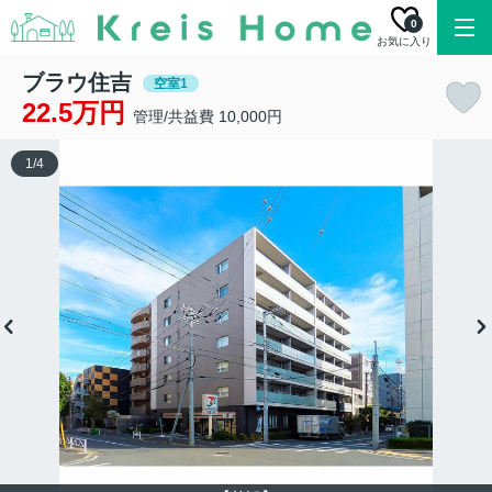
0
お気に入り
ブラウ住吉
空室1
22.5万円
管理/共益費 10,000円
1
/
4