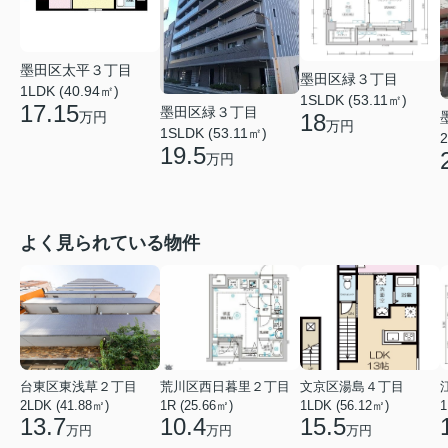
墨田区太平３丁目
墨田区緑３丁目
1LDK (40.94㎡)
1SLDK (53.11㎡)
17.15
墨田区緑３丁目
万円
18
万円
1SLDK (53.11㎡)
2
19.5
万円
よく見られている物件
台東区東浅草２丁目
荒川区西日暮里２丁目
文京区湯島４丁目
2LDK (41.88㎡)
1R (25.66㎡)
1LDK (56.12㎡)
1
13.7
10.4
15.5
万円
万円
万円