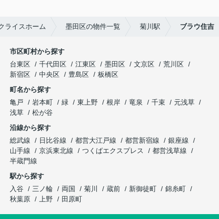
クライスホーム
墨田区の物件一覧
菊川駅
ブラウ住吉
市区町村から探す
台東区
千代田区
江東区
墨田区
文京区
荒川区
新宿区
中央区
豊島区
板橋区
町名から探す
亀戸
岩本町
緑
東上野
根岸
竜泉
千束
元浅草
浅草
松が谷
沿線から探す
総武線
日比谷線
都営大江戸線
都営新宿線
銀座線
山手線
京浜東北線
つくばエクスプレス
都営浅草線
半蔵門線
駅から探す
入谷
三ノ輪
両国
菊川
蔵前
新御徒町
錦糸町
秋葉原
上野
田原町