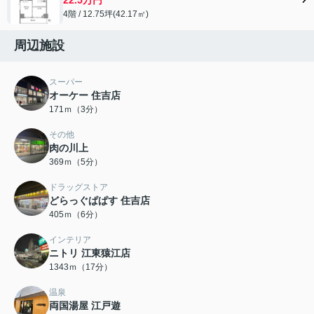
4階 / 12.75坪(42.17㎡)
周辺施設
スーパー
オーケー 住吉店
171ｍ（3分）
その他
肉の川上
369ｍ（5分）
ドラッグストア
どらっぐぱぱす 住吉店
405ｍ（6分）
インテリア
ニトリ 江東猿江店
1343ｍ（17分）
温泉
両国湯屋 江戸遊