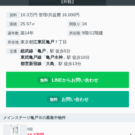
【外観】
10.3万円 管理/共益費 16,000円
賃料
25.57㎡
1K
面積
間取り
築14年
9階/12階建
築年数
所在階
東京都
江東区
亀戸
７丁目
所在地
総武線
「
亀戸
」駅 徒歩5分
交通
東武亀戸線
「
亀戸水神
」駅 徒歩10分
都営新宿線
「
大島
」駅 徒歩13分
LINEからお問い合わせ
無料
お問い合わせ
無料
メインステージ亀戸Ⅲの募集中物件
9階
10.3万円