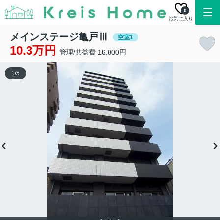
0
お気に入り
メインステージ亀戸Ⅲ
空室1
10.3万円
管理/共益費 16,000円
1
/
5