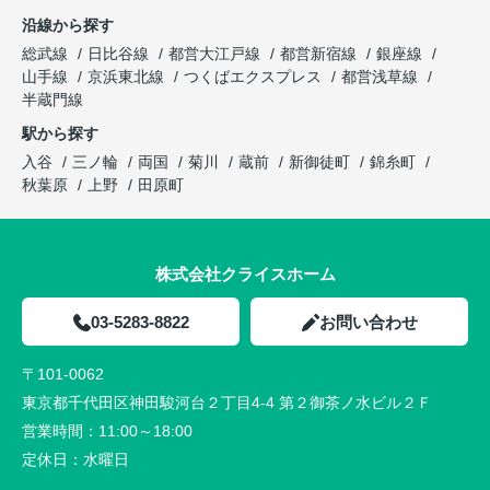
沿線から探す
総武線
日比谷線
都営大江戸線
都営新宿線
銀座線
山手線
京浜東北線
つくばエクスプレス
都営浅草線
半蔵門線
駅から探す
入谷
三ノ輪
両国
菊川
蔵前
新御徒町
錦糸町
秋葉原
上野
田原町
株式会社クライスホーム
03-5283-8822
お問い合わせ
〒101-0062
東京都千代田区神田駿河台２丁目4-4 第２御茶ノ水ビル２Ｆ
営業時間：
11:00～18:00
定休日：
水曜日