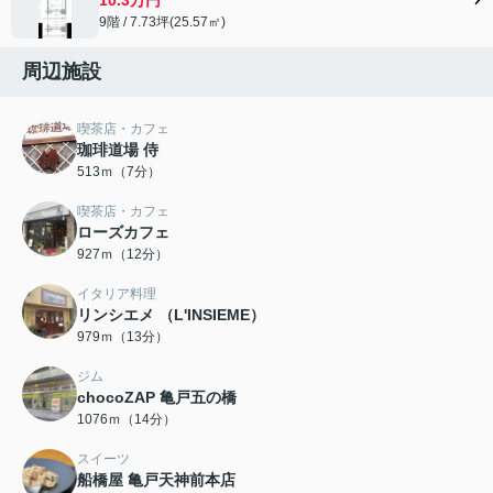
9階 / 7.73坪(25.57㎡)
周辺施設
喫茶店・カフェ
珈琲道場 侍
513ｍ（7分）
喫茶店・カフェ
ローズカフェ
927ｍ（12分）
イタリア料理
リンシエメ （L'INSIEME）
979ｍ（13分）
ジム
chocoZAP 亀戸五の橋
1076ｍ（14分）
スイーツ
船橋屋 亀戸天神前本店