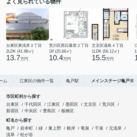
よく見られている物件
台東区東浅草２丁目
荒川区西日暮里２丁目
文京区湯島４丁目
2LDK (41.88㎡)
1R (25.66㎡)
1LDK (56.12㎡)
1
13.7
10.4
15.5
万円
万円
万円
ーム
江東区の物件一覧
亀戸駅
メインステージ亀戸Ⅲ
市区町村から探す
台東区
千代田区
江東区
墨田区
文京区
荒川区
新宿区
中央区
豊島区
板橋区
町名から探す
亀戸
岩本町
緑
東上野
根岸
竜泉
千束
元浅草
浅草
松が谷