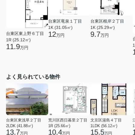
台東区竜泉１丁目
台東区根岸２丁目
1K (31.05㎡)
1K (25.29㎡)
12
9.7
台東区東上野６丁目
万円
万円
1R (25.12㎡)
11.9
1
万円
よく見られている物件
台東区東浅草２丁目
荒川区西日暮里２丁目
文京区湯島４丁目
2LDK (41.88㎡)
1R (25.66㎡)
1LDK (56.12㎡)
1
13.7
10.4
15.5
万円
万円
万円