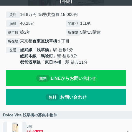
【外観】
16.8万円 管理/共益費 15,000円
賃料
40.25㎡
1LDK
面積
間取り
築2年
5階/13階建
築年数
所在階
東京都
台東区
浅草橋
１丁目
所在地
総武線
「
浅草橋
」駅 徒歩1分
交通
総武本線
「
馬喰町
」駅 徒歩8分
都営浅草線
「
東日本橋
」駅 徒歩11分
LINEからお問い合わせ
無料
お問い合わせ
無料
Dolce Vita 浅草橋の募集中物件
5階
16.8万円