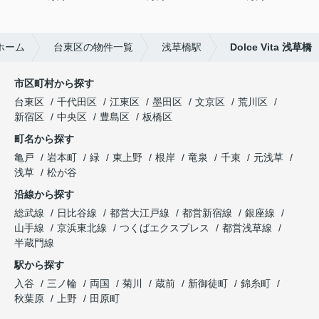
ホーム
台東区の物件一覧
浅草橋駅
Dolce Vita 浅草橋
市区町村から探す
台東区
千代田区
江東区
墨田区
文京区
荒川区
新宿区
中央区
豊島区
板橋区
町名から探す
亀戸
岩本町
緑
東上野
根岸
竜泉
千束
元浅草
浅草
松が谷
沿線から探す
総武線
日比谷線
都営大江戸線
都営新宿線
銀座線
山手線
京浜東北線
つくばエクスプレス
都営浅草線
半蔵門線
駅から探す
入谷
三ノ輪
両国
菊川
蔵前
新御徒町
錦糸町
秋葉原
上野
田原町