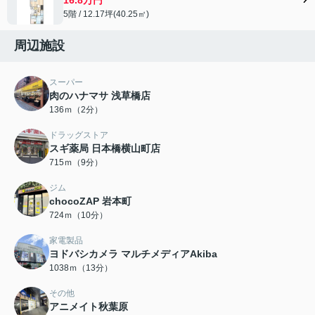
5階 / 12.17坪(40.25㎡)
周辺施設
スーパー
肉のハナマサ 浅草橋店
136ｍ（2分）
ドラッグストア
スギ薬局 日本橋横山町店
715ｍ（9分）
ジム
chocoZAP 岩本町
724ｍ（10分）
家電製品
ヨドバシカメラ マルチメディアAkiba
1038ｍ（13分）
その他
アニメイト秋葉原