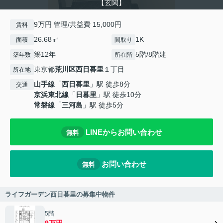
【玄関】
9万円 管理/共益費 15,000円
賃料
26.68㎡
1K
面積
間取り
築12年
5階/8階建
築年数
所在階
東京都
荒川区
西日暮里
１丁目
所在地
山手線
「
西日暮里
」駅 徒歩8分
交通
京浜東北線
「
日暮里
」駅 徒歩10分
常磐線
「
三河島
」駅 徒歩5分
LINEからお問い合わせ
無料
お問い合わせ
無料
ライフガーデン西日暮里の募集中物件
5階
9万円