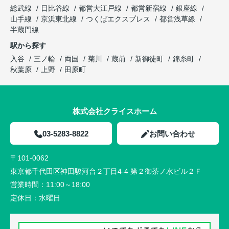
総武線
日比谷線
都営大江戸線
都営新宿線
銀座線
山手線
京浜東北線
つくばエクスプレス
都営浅草線
半蔵門線
駅から探す
入谷
三ノ輪
両国
菊川
蔵前
新御徒町
錦糸町
秋葉原
上野
田原町
株式会社クライスホーム
03-5283-8822
お問い合わせ
〒101-0062
東京都千代田区神田駿河台２丁目4-4 第２御茶ノ水ビル２Ｆ
営業時間：
11:00～18:00
定休日：
水曜日