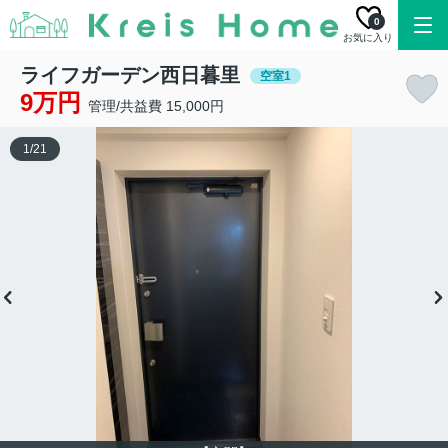
0
お気に入り
ライフガーデン西日暮里
空室1
9万円
管理/共益費 15,000円
1
/
21