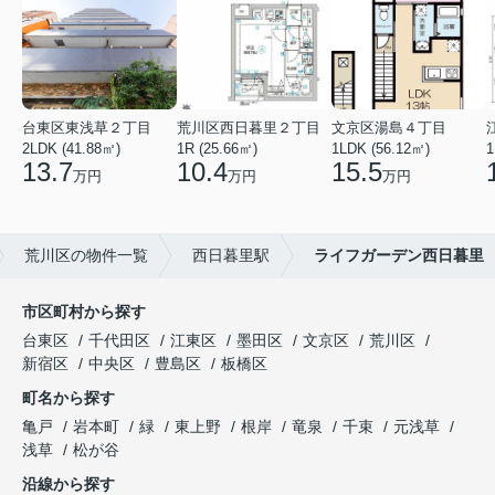
台東区東浅草２丁目
荒川区西日暮里２丁目
文京区湯島４丁目
2LDK (41.88㎡)
1R (25.66㎡)
1LDK (56.12㎡)
1
13.7
10.4
15.5
万円
万円
万円
荒川区の物件一覧
西日暮里駅
ライフガーデン西日暮里
市区町村から探す
台東区
千代田区
江東区
墨田区
文京区
荒川区
新宿区
中央区
豊島区
板橋区
町名から探す
亀戸
岩本町
緑
東上野
根岸
竜泉
千束
元浅草
浅草
松が谷
沿線から探す