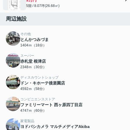
5階 / 8.07坪(26.68㎡)
周辺施設
その他
とんかつみづま
1404ｍ（18分）
スーパー
赤札堂 根津店
2348ｍ（30分）
ディスカウントショップ
ドン・キホーテ後楽園店
4592ｍ（58分）
コンビニエンスストア
ファミリーマート 西ヶ原四丁目店
4747ｍ（60分）
家電製品
ヨドバシカメラ マルチメディアAkiba