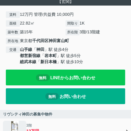
【玄関】
12万円 管理/共益費 10,000円
賃料
22.82㎡
1K
面積
間取り
築15年
3階/13階建
築年数
所在階
東京都
千代田区
神田富山町
所在地
山手線
「
神田
」駅 徒歩4分
交通
都営新宿線
「
岩本町
」駅 徒歩5分
総武本線
「
新日本橋
」駅 徒歩10分
LINEからお問い合わせ
無料
お問い合わせ
無料
リヴシティ神田の募集中物件
3階
12万円