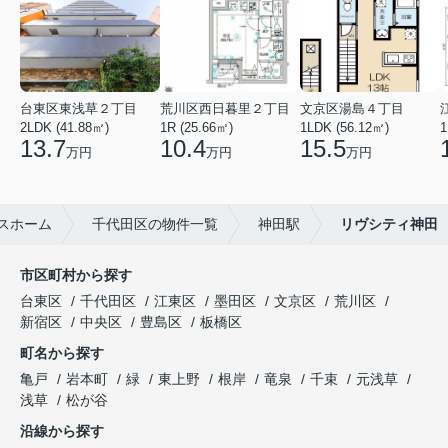
台東区東浅草２丁目
荒川区西日暮里２丁目
文京区湯島４丁目
2LDK (41.88㎡)
1R (25.66㎡)
1LDK (56.12㎡)
1
13.7
10.4
15.5
万円
万円
万円
スホーム
千代田区の物件一覧
神田駅
リヴシティ神田
市区町村から探す
台東区
千代田区
江東区
墨田区
文京区
荒川区
新宿区
中央区
豊島区
板橋区
町名から探す
亀戸
岩本町
緑
東上野
根岸
竜泉
千束
元浅草
浅草
松が谷
沿線から探す