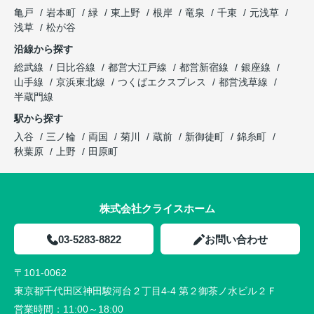
亀戸
岩本町
緑
東上野
根岸
竜泉
千束
元浅草
浅草
松が谷
沿線から探す
総武線
日比谷線
都営大江戸線
都営新宿線
銀座線
山手線
京浜東北線
つくばエクスプレス
都営浅草線
半蔵門線
駅から探す
入谷
三ノ輪
両国
菊川
蔵前
新御徒町
錦糸町
秋葉原
上野
田原町
株式会社クライスホーム
03-5283-8822
お問い合わせ
〒101-0062
東京都千代田区神田駿河台２丁目4-4 第２御茶ノ水ビル２Ｆ
営業時間：
11:00～18:00