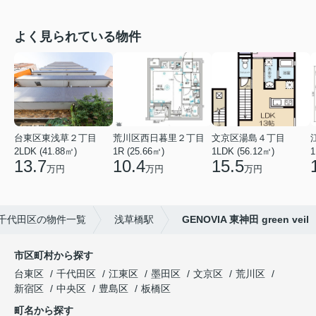
よく見られている物件
台東区東浅草２丁目
荒川区西日暮里２丁目
文京区湯島４丁目
2LDK (41.88㎡)
1R (25.66㎡)
1LDK (56.12㎡)
1
13.7
10.4
15.5
万円
万円
万円
千代田区の物件一覧
浅草橋駅
GENOVIA 東神田 green veil
市区町村から探す
台東区
千代田区
江東区
墨田区
文京区
荒川区
新宿区
中央区
豊島区
板橋区
町名から探す