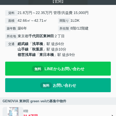
【玄関】
21.8万円～22.35万円 管理/共益費 15,000円
賃料
42.66㎡～42.71㎡
1LDK
面積
間取り
築6年
8階/12階建
築年数
所在階
東京都
千代田区
東神田
２丁目
所在地
総武線
「
浅草橋
」駅 徒歩6分
交通
山手線
「
秋葉原
」駅 徒歩10分
都営浅草線
「
東日本橋
」駅 徒歩9分
LINEからお問い合わせ
無料
お問い合わせ
無料
GENOVIA 東神田 green veilの募集中物件
8階
21.8万円