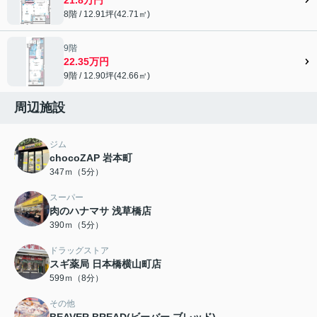
8階 / 12.91坪(42.71㎡)
9階
22.35万円
9階 / 12.90坪(42.66㎡)
周辺施設
ジム
chocoZAP 岩本町
347ｍ（5分）
スーパー
肉のハナマサ 浅草橋店
390ｍ（5分）
ドラッグストア
スギ薬局 日本橋横山町店
599ｍ（8分）
その他