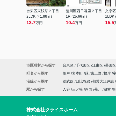
台東区東浅草２丁目
荒川区西日暮里２丁目
文京区
2LDK (41.88㎡)
1R (25.66㎡)
1LDK 
13.7
10.4
15.5
万円
万円
市区町村から探す
台東区
千代田区
江東区
墨田区
町名から探す
亀戸
岩本町
緑
東上野
根岸
沿線から探す
総武線
日比谷線
都営大江戸線
駅から探す
入谷
三ノ輪
両国
菊川
蔵前
株式会社クライスホーム