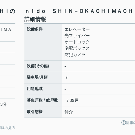
ＨＩの
ｎｉｄｏ ＳＨＩＮ－ＯＫＡＣＨＩＭＡＣＨ
詳細情報
ＩＭＡ
設備条件
エレベーター
光ファイバー
オートロック
宅配ボックス
防犯カメラ
設備(その他)
-
駐車場/月額
-/-
用途地域
-
募集戸数 / 総戸数
- / 39戸
3分
取引態様
仲介
情報
情報の見方