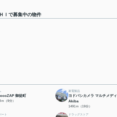
ＨＩで募集中の物件
ム
家電製品
hocoZAP 御徒町
ヨドバシカメラ マルチメデ
98ｍ（9分）
Akiba
1491ｍ（19分）
パート
ドラッグストア