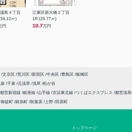
湯島４丁目
江東区新大橋２丁目
(56.12㎡)
1R (25.77㎡)
10.7
万円
万円
文京区
荒川区
新宿区
中央区
豊島区
板橋区
竜泉
千束
元浅草
浅草
松が谷
都営新宿線
銀座線
山手線
京浜東北線
つくばエクスプレス
都営浅
新御徒町
錦糸町
秋葉原
上野
田原町
トップページ