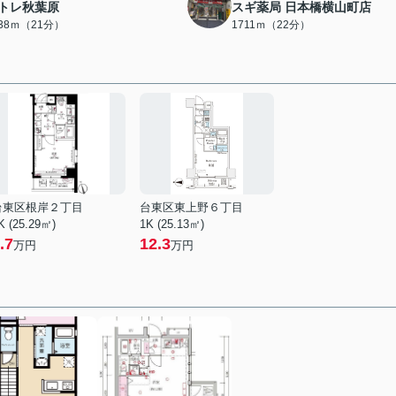
トレ秋葉原
スギ薬局 日本橋横山町店
638ｍ（21分）
1711ｍ（22分）
台東区根岸２丁目
台東区東上野６丁目
K (25.29㎡)
1K (25.13㎡)
.7
12.3
万円
万円