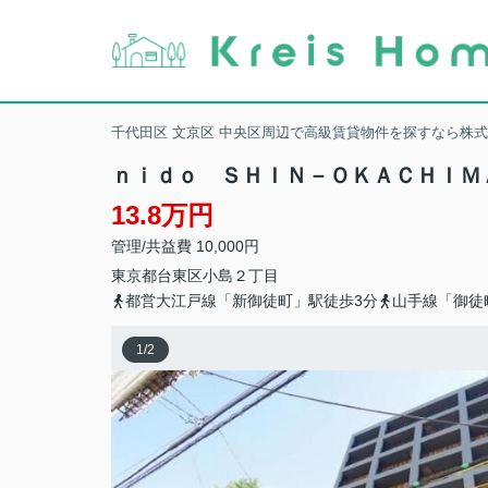
千代田区 文京区 中央区周辺で高級賃貸物件を探すなら株
ｎｉｄｏ ＳＨＩＮ－ＯＫＡＣＨＩＭ
13.8万円
管理/共益費 10,000円
東京都
台東区
小島
２丁目
都営大江戸線「新御徒町」駅徒歩3分
山手線「御徒
1
/
2