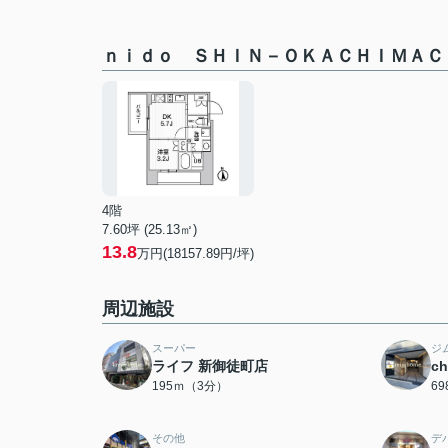
ｎｉｄｏ ＳＨＩＮ－ＯＫＡＣＨＩＭＡＣ
4階
7.60坪 (25.13㎡)
13.8
万円(18157.89円/坪)
周辺施設
スーパー
ジ
ライフ 新御徒町店
c
195ｍ（3分）
6
その他
デ