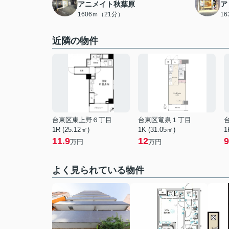
アニメイト秋葉原
ア
1606ｍ（21分）
1
近隣の物件
台東区東上野６丁目
台東区竜泉１丁目
1R (25.12㎡)
1K (31.05㎡)
1
11.9
12
9
万円
万円
よく見られている物件