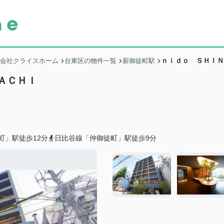
ｎｉｄｏ ＳＨＩＮ
式会社クライスホーム
台東区の物件一覧
新御徒町駅
ＡＣＨＩ
町」駅徒歩12分
日比谷線「仲御徒町」駅徒歩9分