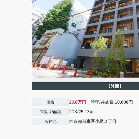
【外観】
13.8万円
管理/共益費
10,000円
価格
1DK/25.13㎡
間取り/面積
東京都
台東区
小島
２丁目
所在地