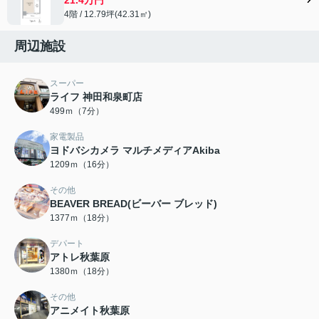
4階 / 12.79坪(42.31㎡)
周辺施設
スーパー
ライフ 神田和泉町店
499ｍ（7分）
家電製品
ヨドバシカメラ マルチメディアAkiba
1209ｍ（16分）
その他
BEAVER BREAD(ビーバー ブレッド)
1377ｍ（18分）
デパート
アトレ秋葉原
1380ｍ（18分）
その他
アニメイト秋葉原