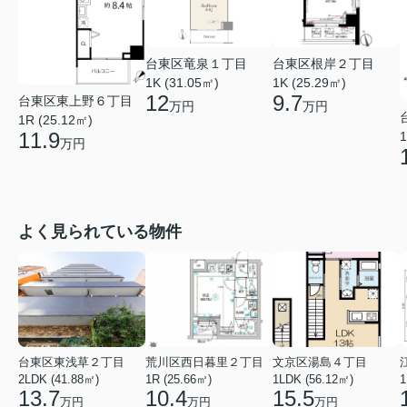
台東区竜泉１丁目
台東区根岸２丁目
1K (31.05㎡)
1K (25.29㎡)
12
9.7
台東区東上野６丁目
万円
万円
1R (25.12㎡)
11.9
1
万円
よく見られている物件
台東区東浅草２丁目
荒川区西日暮里２丁目
文京区湯島４丁目
2LDK (41.88㎡)
1R (25.66㎡)
1LDK (56.12㎡)
1
13.7
10.4
15.5
万円
万円
万円