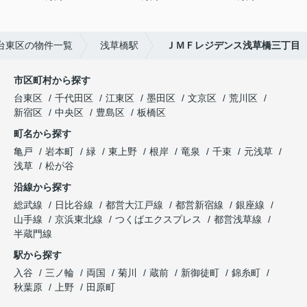
台東区の物件一覧
浅草橋駅
ＪＭＦレジデンス浅草橋三丁目
市区町村から探す
台東区
千代田区
江東区
墨田区
文京区
荒川区
新宿区
中央区
豊島区
板橋区
町名から探す
亀戸
岩本町
緑
東上野
根岸
竜泉
千束
元浅草
浅草
松が谷
沿線から探す
総武線
日比谷線
都営大江戸線
都営新宿線
銀座線
山手線
京浜東北線
つくばエクスプレス
都営浅草線
半蔵門線
駅から探す
入谷
三ノ輪
両国
菊川
蔵前
新御徒町
錦糸町
秋葉原
上野
田原町