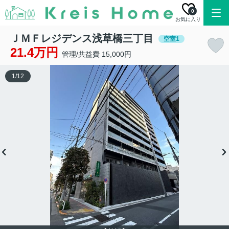
0
お気に入り
ＪＭＦレジデンス浅草橋三丁目
空室1
21.4万円
管理/共益費 15,000円
1
/
12