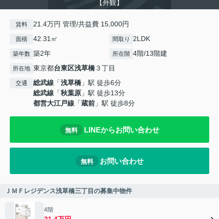
【外観】
21.4万円 管理/共益費 15,000円
賃料
42.31㎡
2LDK
面積
間取り
築2年
4階/13階建
築年数
所在階
東京都
台東区
浅草橋
３丁目
所在地
総武線
「
浅草橋
」駅 徒歩6分
交通
総武線
「
秋葉原
」駅 徒歩13分
都営大江戸線
「
蔵前
」駅 徒歩8分
LINEからお問い合わせ
無料
お問い合わせ
無料
ＪＭＦレジデンス浅草橋三丁目の募集中物件
4階
21.4万円