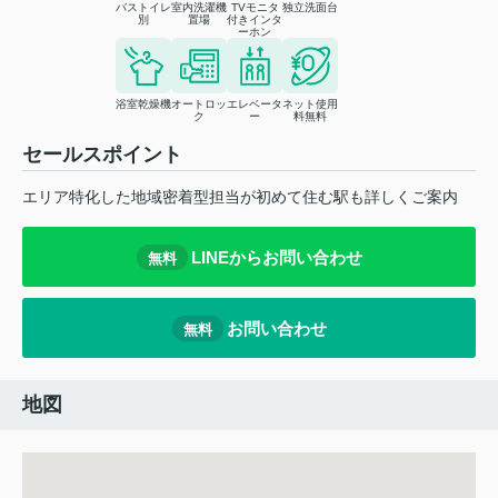
バストイレ
室内洗濯機
TVモニタ
独立洗面台
別
置場
付きインタ
ーホン
浴室乾燥機
オートロッ
エレベータ
ネット使用
ク
ー
料無料
セールスポイント
エリア特化した地域密着型担当が初めて住む駅も詳しくご案内
LINEからお問い合わせ
無料
お問い合わせ
無料
地図