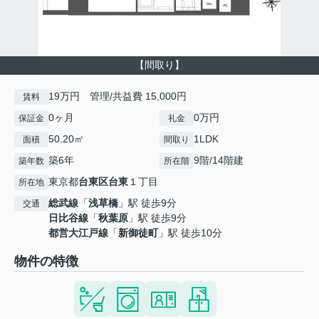
【間取り】
19万円 管理/共益費 15,000円
賃料
0ヶ月
0万円
保証金
礼金
50.20㎡
1LDK
面積
間取り
築6年
9階/14階建
築年数
所在階
東京都
台東区
台東
１丁目
所在地
総武線
「
浅草橋
」駅 徒歩9分
交通
日比谷線
「
秋葉原
」駅 徒歩9分
都営大江戸線
「
新御徒町
」駅 徒歩10分
物件の特徴