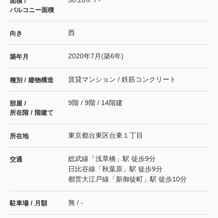
50.20㎡ / -
面積 /
バルコニー面積
西
向き
2020年7月(築6年)
築年月
賃貸マンション / 鉄筋コンクリート
種別 / 建物構造
9階 / 9階 / 14階建
部屋 /
所在階 / 階建て
東京都
台東区
台東
１丁目
所在地
総武線
「
浅草橋
」駅 徒歩9分
交通
日比谷線
「
秋葉原
」駅 徒歩9分
都営大江戸線
「
新御徒町
」駅 徒歩10分
無 / -
駐車場 / 月額