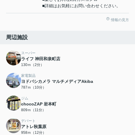
■詳細はお気軽にお問い合わせください。
情報の見方
周辺施設
スーパー
ライフ 神田和泉町店
130ｍ（2分）
家電製品
ヨドバシカメラ マルチメディアAkiba
787ｍ（10分）
ジム
chocoZAP 岩本町
809ｍ（11分）
デパート
アトレ秋葉原
958ｍ（12分）