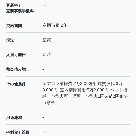
- / -
更新料 /
更新事務手数料
定期借家 2年
契約期間
空家
現況
即時
入居可能日
-
敷金積み増し
エアコン清掃費:2万2,000円 鍵交換代:3万
その他条件
3,000円 室内清掃費用:5万2,800円 ペット相
談：小型犬可 猫可 小型犬1匹or猫2匹まで
（敷金
-
用途地域
- / -
権利金 / 雑費