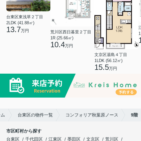
台東区東浅草２丁目
2LDK (41.88㎡)
13.7
万円
荒川区西日暮里２丁目
1
1R (25.66㎡)
10.4
万円
文京区湯島４丁目
1LDK (56.12㎡)
15.5
万円
ーム
台東区の物件一覧
コンフォリア秋葉原ノース
9階
市区町村から探す
台東区
千代田区
江東区
墨田区
文京区
荒川区