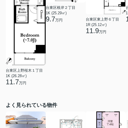
台東区根岸２丁目
1K (25.29㎡)
1
9.7
台東区東上野６丁目
万円
1R (25.12㎡)
11.9
万円
台東区上野桜木１丁目
1K (26.28㎡)
11.7
万円
よく見られている物件