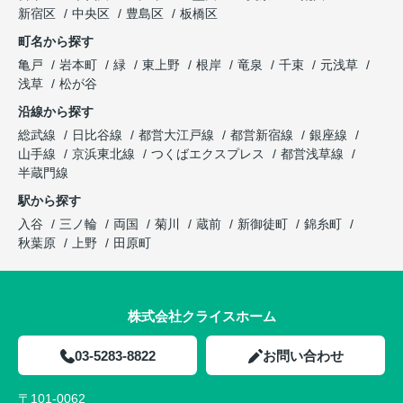
新宿区
中央区
豊島区
板橋区
町名から探す
亀戸
岩本町
緑
東上野
根岸
竜泉
千束
元浅草
浅草
松が谷
沿線から探す
総武線
日比谷線
都営大江戸線
都営新宿線
銀座線
山手線
京浜東北線
つくばエクスプレス
都営浅草線
半蔵門線
駅から探す
入谷
三ノ輪
両国
菊川
蔵前
新御徒町
錦糸町
秋葉原
上野
田原町
株式会社クライスホーム
03-5283-8822
お問い合わせ
〒101-0062