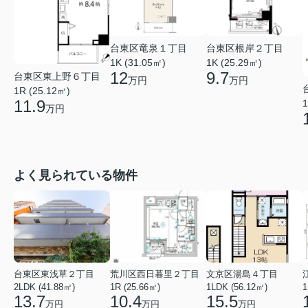
台東区竜泉１丁目
台東区根岸２丁目
1K (31.05㎡)
1K (25.29㎡)
12
9.7
台東区東上野６丁目
万円
万円
1R (25.12㎡)
11.9
1
万円
よく見られている物件
台東区東浅草２丁目
荒川区西日暮里２丁目
文京区湯島４丁目
2LDK (41.88㎡)
1R (25.66㎡)
1LDK (56.12㎡)
1
13.7
10.4
15.5
万円
万円
万円