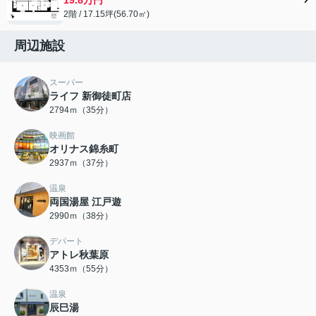
2階 / 17.15坪(56.70㎡)
周辺施設
スーパー
ライフ 新御徒町店
2794ｍ（35分）
映画館
オリナス錦糸町
2937ｍ（37分）
温泉
両国湯屋 江戸遊
2990ｍ（38分）
デパート
アトレ秋葉原
4353ｍ（55分）
温泉
辰巳湯