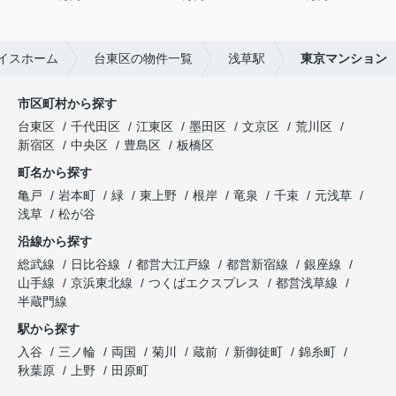
イスホーム
台東区の物件一覧
浅草駅
東京マンション
市区町村から探す
台東区
千代田区
江東区
墨田区
文京区
荒川区
新宿区
中央区
豊島区
板橋区
町名から探す
亀戸
岩本町
緑
東上野
根岸
竜泉
千束
元浅草
浅草
松が谷
沿線から探す
総武線
日比谷線
都営大江戸線
都営新宿線
銀座線
山手線
京浜東北線
つくばエクスプレス
都営浅草線
半蔵門線
駅から探す
入谷
三ノ輪
両国
菊川
蔵前
新御徒町
錦糸町
秋葉原
上野
田原町