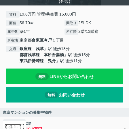
【外観】
19.8万円 管理/共益費 15,000円
賃料
56.70㎡
2SLDK
面積
間取り
築1年
2階/13階建
築年数
所在階
東京都
台東区
今戸
１丁目
所在地
銀座線
「
浅草
」駅 徒歩13分
交通
都営浅草線
「
本所吾妻橋
」駅 徒歩15分
東武伊勢崎線
「
曳舟
」駅 徒歩11分
LINEからお問い合わせ
無料
お問い合わせ
無料
東京マンションの募集中物件
2階
19.8万円