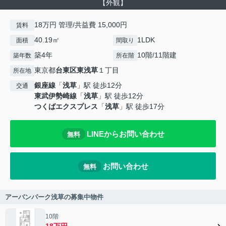
【外観】
18万円 管理/共益費 15,000円
賃料
40.19㎡
1LDK
面積
間取り
築4年
10階/11階建
築年数
所在階
東京都
台東区
東浅草
１丁目
所在地
銀座線
「
浅草
」駅 徒歩12分
交通
東武伊勢崎線
「
浅草
」駅 徒歩12分
つくばエクスプレス
「
浅草
」駅 徒歩17分
LINEからお問い合わせ
無料
お問い合わせ
無料
アーバンパーク浅草の募集中物件
10階
18万円