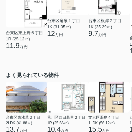
台東区竜泉１丁目
台東区根岸２丁目
1K (31.05㎡)
1K (25.29㎡)
12
9.7
台東区東上野６丁目
万円
万円
1R (25.12㎡)
11.9
1
万円
よく見られている物件
台東区東浅草２丁目
荒川区西日暮里２丁目
文京区湯島４丁目
2LDK (41.88㎡)
1R (25.66㎡)
1LDK (56.12㎡)
1
13.7
10.4
15.5
万円
万円
万円