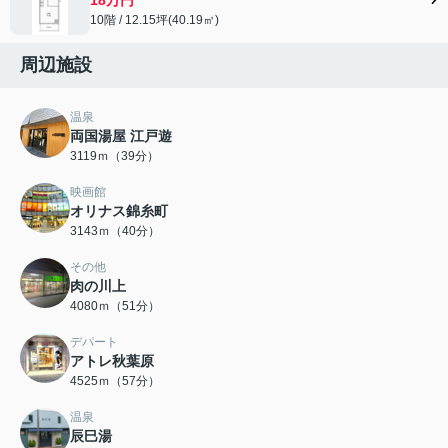
10階 / 12.15坪(40.19㎡)
周辺施設
温泉
両国湯屋 江戸遊
3119ｍ（39分）
映画館
オリナス錦糸町
3143ｍ（40分）
その他
肉の川上
4080ｍ（51分）
デパート
アトレ秋葉原
4525ｍ（57分）
温泉
辰巳湯