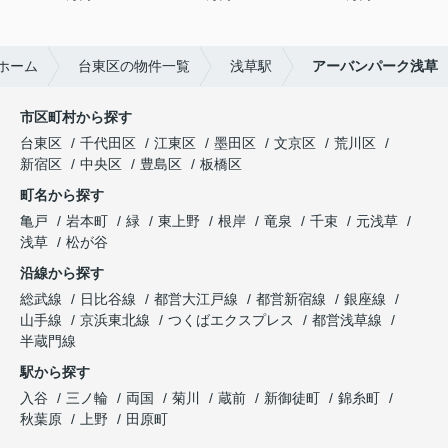
ホーム
台東区の物件一覧
浅草駅
アーバンパーク浅草
市区町村から探す
台東区
千代田区
江東区
墨田区
文京区
荒川区
新宿区
中央区
豊島区
板橋区
町名から探す
亀戸
岩本町
緑
東上野
根岸
竜泉
千束
元浅草
浅草
松が谷
沿線から探す
総武線
日比谷線
都営大江戸線
都営新宿線
銀座線
山手線
京浜東北線
つくばエクスプレス
都営浅草線
半蔵門線
駅から探す
入谷
三ノ輪
両国
菊川
蔵前
新御徒町
錦糸町
秋葉原
上野
田原町