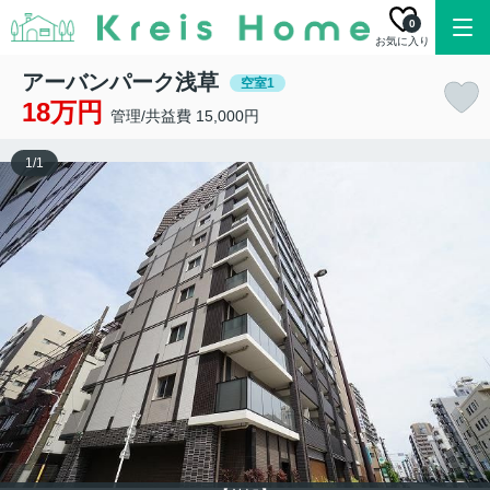
0
お気に入り
アーバンパーク浅草
空室1
18万円
管理/共益費 15,000円
1
/
1