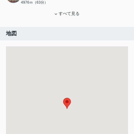
4976ｍ（63分）
すべて見る
地図