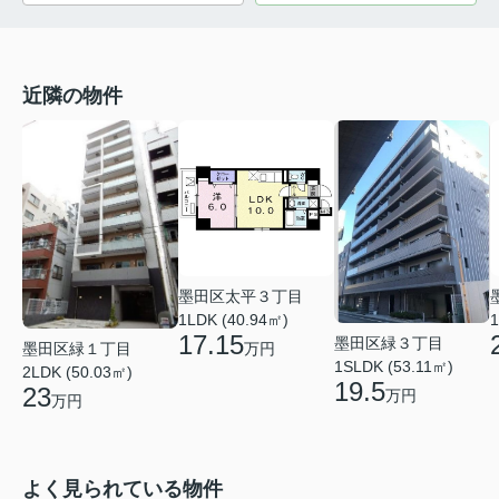
近隣の物件
墨田区太平３丁目
1LDK (40.94㎡)
1
17.15
墨田区緑３丁目
万円
墨田区緑１丁目
1SLDK (53.11㎡)
2LDK (50.03㎡)
19.5
23
万円
万円
よく見られている物件