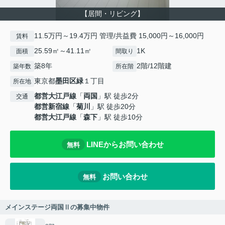
【居間・リビング】
11.5万円～19.4万円 管理/共益費 15,000円～16,000円
賃料
25.59㎡～41.11㎡
1K
面積
間取り
築8年
2階/12階建
築年数
所在階
東京都
墨田区
緑
１丁目
所在地
都営大江戸線
「
両国
」駅 徒歩2分
交通
都営新宿線
「
菊川
」駅 徒歩20分
都営大江戸線
「
森下
」駅 徒歩10分
LINEからお問い合わせ
無料
お問い合わせ
無料
メインステージ両国Ⅱの募集中物件