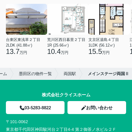
台東区東浅草２丁目
荒川区西日暮里２丁目
文京区湯島４丁目
2LDK (41.88㎡)
1R (25.66㎡)
1LDK (56.12㎡)
1
13.7
10.4
15.5
万円
万円
万円
ーム
墨田区の物件一覧
両国駅
メインステージ両国Ⅱ
株式会社クライスホーム
03-5283-8822
お問い合わせ
〒101-0062
東京都千代田区神田駿河台２丁目4-4 第２御茶ノ水ビル２Ｆ