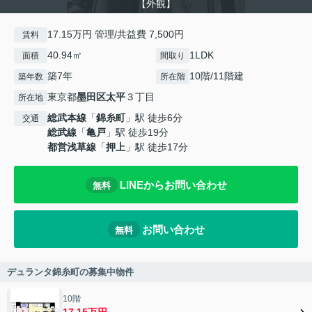
【外観】
17.15万円 管理/共益費 7,500円
賃料
40.94㎡
1LDK
面積
間取り
築7年
10階/11階建
築年数
所在階
東京都
墨田区
太平
３丁目
所在地
総武本線
「
錦糸町
」駅 徒歩6分
交通
総武線
「
亀戸
」駅 徒歩19分
都営浅草線
「
押上
」駅 徒歩17分
LINEからお問い合わせ
無料
お問い合わせ
無料
デュランタ錦糸町の募集中物件
10階
17.15万円