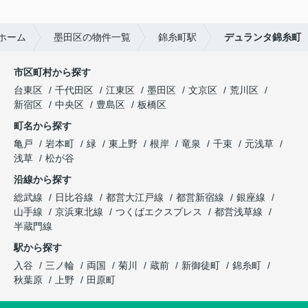
ホーム
墨田区の物件一覧
錦糸町駅
デュランタ錦糸町
市区町村から探す
台東区
千代田区
江東区
墨田区
文京区
荒川区
新宿区
中央区
豊島区
板橋区
町名から探す
亀戸
岩本町
緑
東上野
根岸
竜泉
千束
元浅草
浅草
松が谷
沿線から探す
総武線
日比谷線
都営大江戸線
都営新宿線
銀座線
山手線
京浜東北線
つくばエクスプレス
都営浅草線
半蔵門線
駅から探す
入谷
三ノ輪
両国
菊川
蔵前
新御徒町
錦糸町
秋葉原
上野
田原町