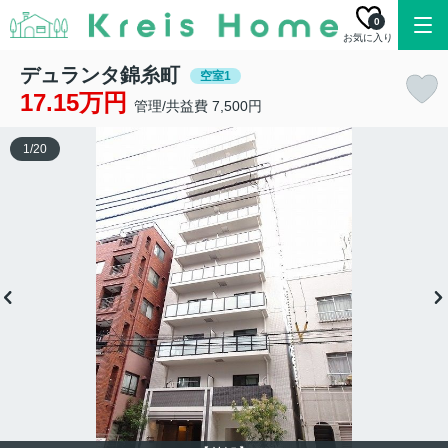
0
お気に入り
デュランタ錦糸町
空室1
17.15万円
管理/共益費 7,500円
1
/
20