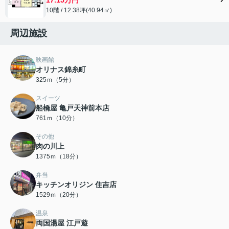
10階 / 12.38坪(40.94㎡)
周辺施設
映画館
オリナス錦糸町
325ｍ（5分）
スイーツ
船橋屋 亀戸天神前本店
761ｍ（10分）
その他
肉の川上
1375ｍ（18分）
弁当
キッチンオリジン 住吉店
1529ｍ（20分）
温泉
両国湯屋 江戸遊