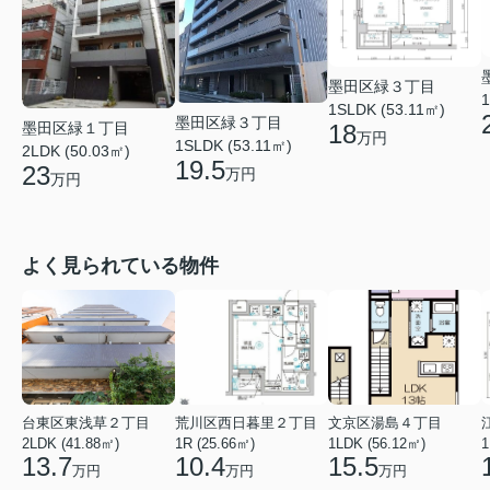
墨田区緑３丁目
1
1SLDK (53.11㎡)
墨田区緑３丁目
墨田区緑１丁目
18
万円
1SLDK (53.11㎡)
2LDK (50.03㎡)
19.5
23
万円
万円
よく見られている物件
台東区東浅草２丁目
荒川区西日暮里２丁目
文京区湯島４丁目
2LDK (41.88㎡)
1R (25.66㎡)
1LDK (56.12㎡)
1
13.7
10.4
15.5
万円
万円
万円