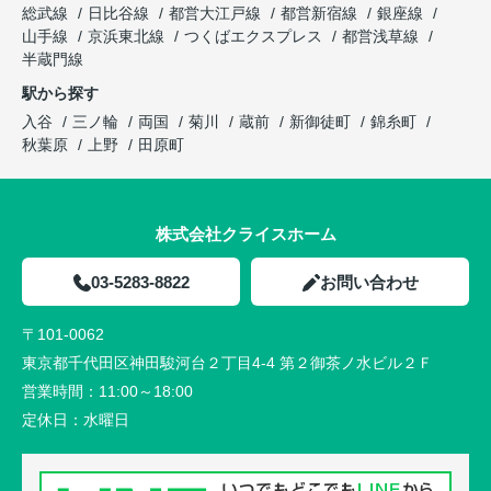
総武線
日比谷線
都営大江戸線
都営新宿線
銀座線
山手線
京浜東北線
つくばエクスプレス
都営浅草線
半蔵門線
駅から探す
入谷
三ノ輪
両国
菊川
蔵前
新御徒町
錦糸町
秋葉原
上野
田原町
株式会社クライスホーム
03-5283-8822
お問い合わせ
〒101-0062
東京都千代田区神田駿河台２丁目4-4 第２御茶ノ水ビル２Ｆ
営業時間：
11:00～18:00
定休日：
水曜日