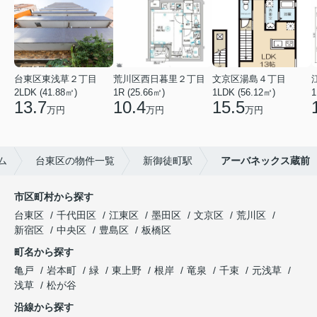
台東区東浅草２丁目
荒川区西日暮里２丁目
文京区湯島４丁目
2LDK (41.88㎡)
1R (25.66㎡)
1LDK (56.12㎡)
1
13.7
10.4
15.5
万円
万円
万円
ム
台東区の物件一覧
新御徒町駅
アーバネックス蔵前
市区町村から探す
台東区
千代田区
江東区
墨田区
文京区
荒川区
新宿区
中央区
豊島区
板橋区
町名から探す
亀戸
岩本町
緑
東上野
根岸
竜泉
千束
元浅草
浅草
松が谷
沿線から探す