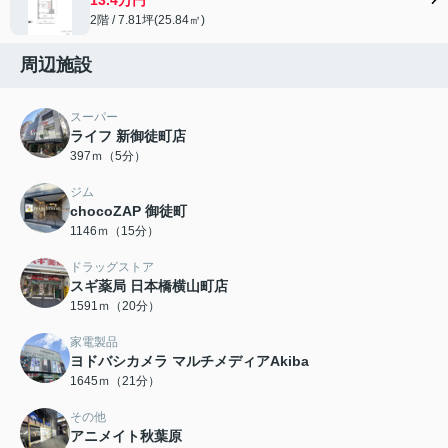
2階 / 7.81坪(25.84㎡)
周辺施設
スーパー
ライフ 新御徒町店
397ｍ（5分）
ジム
chocoZAP 御徒町
1146ｍ（15分）
ドラッグストア
スギ薬局 日本橋横山町店
1591ｍ（20分）
家電製品
ヨドバシカメラ マルチメディアAkiba
1645ｍ（21分）
その他
アニメイト秋葉原