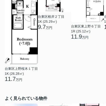
台東区根岸２丁目
1K (25.29㎡)
1
9.7
台東区東上野６丁目
万円
1R (25.12㎡)
11.9
万円
台東区上野桜木１丁目
1K (26.28㎡)
11.7
万円
よく見られている物件