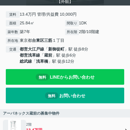
【外観】
13.4万円 管理/共益費 10,000円
賃料
25.84㎡
1DK
面積
間取り
築7年
2階/10階建
築年数
所在階
東京都
台東区
三筋
１丁目
所在地
都営大江戸線
「
新御徒町
」駅 徒歩8分
交通
都営浅草線
「
蔵前
」駅 徒歩6分
総武線
「
浅草橋
」駅 徒歩12分
LINEからお問い合わせ
無料
お問い合わせ
無料
アーバネックス蔵前の募集中物件
2階
13.4万円