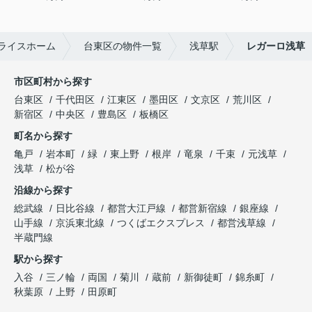
ライスホーム
台東区の物件一覧
浅草駅
レガーロ浅草
市区町村から探す
台東区
千代田区
江東区
墨田区
文京区
荒川区
新宿区
中央区
豊島区
板橋区
町名から探す
亀戸
岩本町
緑
東上野
根岸
竜泉
千束
元浅草
浅草
松が谷
沿線から探す
総武線
日比谷線
都営大江戸線
都営新宿線
銀座線
山手線
京浜東北線
つくばエクスプレス
都営浅草線
半蔵門線
駅から探す
入谷
三ノ輪
両国
菊川
蔵前
新御徒町
錦糸町
秋葉原
上野
田原町