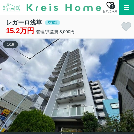
0
お気に入り
レガーロ浅草
空室1
15.2万円
管理/共益費 8,000円
1
/
16