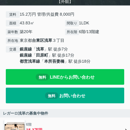
【外観】
15.2万円 管理/共益費 8,000円
賃料
43.83㎡
1LDK
面積
間取り
築20年
6階/13階建
築年数
所在階
東京都
台東区
浅草
３丁目
所在地
銀座線
「
浅草
」駅 徒歩7分
交通
銀座線
「
田原町
」駅 徒歩17分
都営浅草線
「
本所吾妻橋
」駅 徒歩18分
LINEからお問い合わせ
無料
お問い合わせ
無料
レガーロ浅草の募集中物件
6階
15.2万円