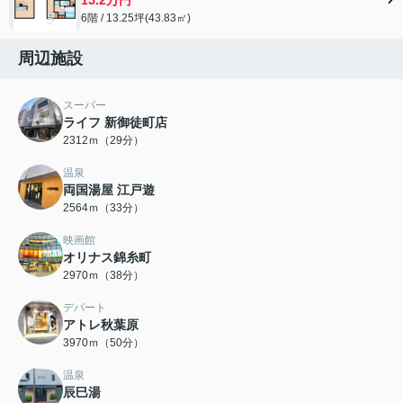
6階 / 13.25坪(43.83㎡)
周辺施設
スーパー
ライフ 新御徒町店
2312ｍ（29分）
温泉
両国湯屋 江戸遊
2564ｍ（33分）
映画館
オリナス錦糸町
2970ｍ（38分）
デパート
アトレ秋葉原
3970ｍ（50分）
温泉
辰巳湯