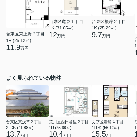
台東区竜泉１丁目
台東区根岸２丁目
1K (31.05㎡)
1K (25.29㎡)
12
9.7
台東区東上野６丁目
万円
万円
1R (25.12㎡)
11.9
1
万円
よく見られている物件
台東区東浅草２丁目
荒川区西日暮里２丁目
文京区湯島４丁目
2LDK (41.88㎡)
1R (25.66㎡)
1LDK (56.12㎡)
1
13.7
10.4
15.5
万円
万円
万円