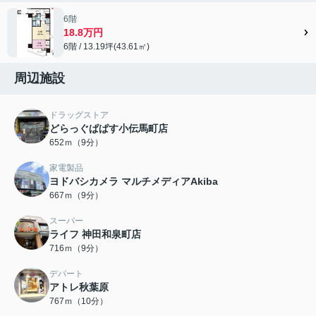
6階
18.8万円
6階 / 13.19坪(43.61㎡)
周辺施設
ドラッグストア
どらっぐぱぱす小伝馬町店
652ｍ（9分）
家電製品
ヨドバシカメラ マルチメディアAkiba
667ｍ（9分）
スーパー
ライフ 神田和泉町店
716ｍ（9分）
デパート
アトレ秋葉原
767ｍ（10分）