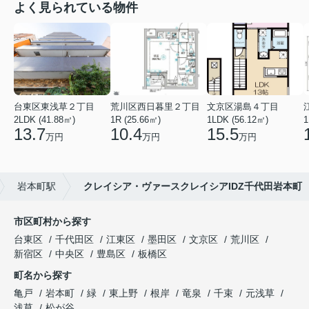
よく見られている物件
台東区東浅草２丁目
荒川区西日暮里２丁目
文京区湯島４丁目
2LDK (41.88㎡)
1R (25.66㎡)
1LDK (56.12㎡)
1
13.7
10.4
15.5
万円
万円
万円
岩本町駅
クレイシア・ヴァースクレイシアIDZ千代田岩本町
市区町村から探す
台東区
千代田区
江東区
墨田区
文京区
荒川区
新宿区
中央区
豊島区
板橋区
町名から探す
亀戸
岩本町
緑
東上野
根岸
竜泉
千束
元浅草
浅草
松が谷