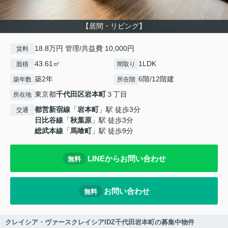
【居間・リビング】
18.8万円 管理/共益費 10,000円
賃料
43.61㎡
1LDK
面積
間取り
築2年
6階/12階建
築年数
所在階
東京都
千代田区
岩本町
３丁目
所在地
都営新宿線
「
岩本町
」駅 徒歩3分
交通
日比谷線
「
秋葉原
」駅 徒歩3分
総武本線
「
馬喰町
」駅 徒歩9分
LINEからお問い合わせ
無料
お問い合わせ
無料
クレイシア・ヴァースクレイシアIDZ千代田岩本町の募集中物件