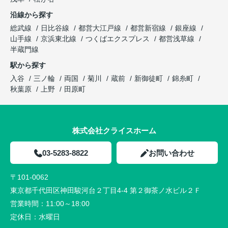
沿線から探す
総武線
日比谷線
都営大江戸線
都営新宿線
銀座線
山手線
京浜東北線
つくばエクスプレス
都営浅草線
半蔵門線
駅から探す
入谷
三ノ輪
両国
菊川
蔵前
新御徒町
錦糸町
秋葉原
上野
田原町
株式会社クライスホーム
03-5283-8822
お問い合わせ
〒101-0062
東京都千代田区神田駿河台２丁目4-4 第２御茶ノ水ビル２Ｆ
営業時間：
11:00～18:00
定休日：
水曜日