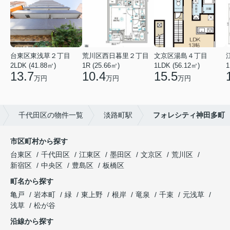
台東区東浅草２丁目
荒川区西日暮里２丁目
文京区湯島４丁目
2LDK (41.88㎡)
1R (25.66㎡)
1LDK (56.12㎡)
1
13.7
10.4
15.5
万円
万円
万円
千代田区の物件一覧
淡路町駅
フォレシティ神田多町
市区町村から探す
台東区
千代田区
江東区
墨田区
文京区
荒川区
新宿区
中央区
豊島区
板橋区
町名から探す
亀戸
岩本町
緑
東上野
根岸
竜泉
千束
元浅草
浅草
松が谷
沿線から探す