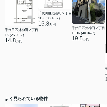
千代田区鍛冶町２丁目
1DK (30.10㎡)
15.3
万円
千代田区外神田２丁目
千代田区外神田２丁目
1LDK (40.04㎡)
1K (25.09㎡)
19.5
14.8
万円
万円
1
よく見られている物件