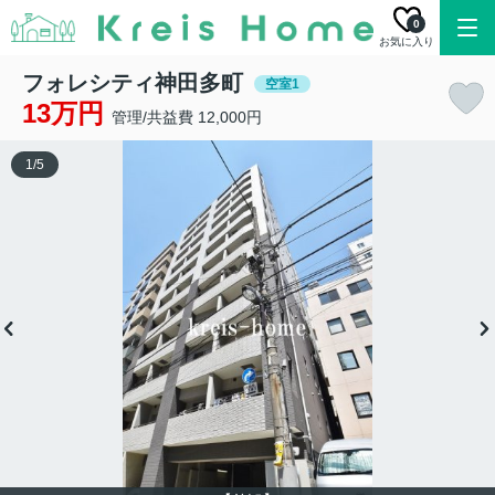
0
お気に入り
フォレシティ神田多町
空室1
13万円
管理/共益費 12,000円
1
/
5