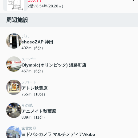
2階 / 8.54坪(28.26㎡)
周辺施設
ジム
chocoZAP 神田
402ｍ（6分）
スーパー
Olympic(オリンピック) 淡路町店
467ｍ（6分）
デパート
アトレ秋葉原
765ｍ（10分）
その他
アニメイト秋葉原
839ｍ（11分）
家電製品
ヨドバシカメラ マルチメディアAkiba