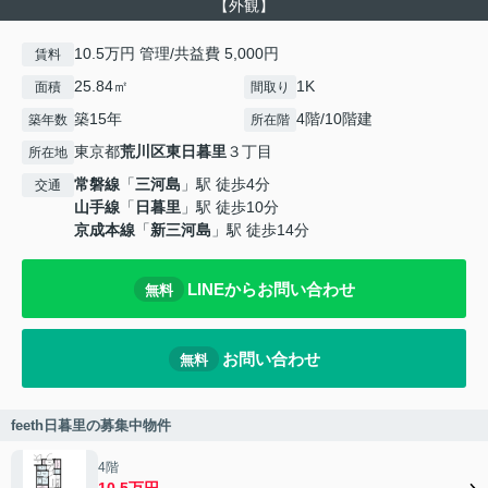
【外観】
10.5万円 管理/共益費 5,000円
賃料
25.84㎡
1K
面積
間取り
築15年
4階/10階建
築年数
所在階
東京都
荒川区
東日暮里
３丁目
所在地
常磐線
「
三河島
」駅 徒歩4分
交通
山手線
「
日暮里
」駅 徒歩10分
京成本線
「
新三河島
」駅 徒歩14分
LINEからお問い合わせ
無料
お問い合わせ
無料
feeth日暮里の募集中物件
4階
10.5万円