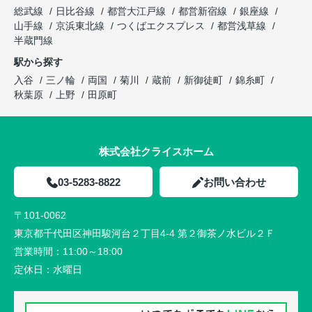
総武線
日比谷線
都営大江戸線
都営新宿線
銀座線
山手線
京浜東北線
つくばエクスプレス
都営浅草線
半蔵門線
駅から探す
入谷
三ノ輪
両国
菊川
蔵前
新御徒町
錦糸町
秋葉原
上野
田原町
株式会社クライスホーム
03-5283-8822
お問い合わせ
〒101-0062
東京都千代田区神田駿河台２丁目4-4 第２御茶ノ水ビル２Ｆ
営業時間：
11:00～18:00
定休日：
水曜日