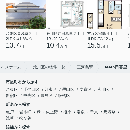
台東区東浅草２丁目
荒川区西日暮里２丁目
文京区湯島４丁目
2LDK (41.88㎡)
1R (25.66㎡)
1LDK (56.12㎡)
1
13.7
10.4
15.5
万円
万円
万円
ライスホーム
荒川区の物件一覧
三河島駅
feeth日暮里
市区町村から探す
台東区
千代田区
江東区
墨田区
文京区
荒川区
新宿区
中央区
豊島区
板橋区
町名から探す
亀戸
岩本町
緑
東上野
根岸
竜泉
千束
元浅草
浅草
松が谷
沿線から探す