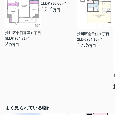
1LDK (36.08㎡)
12.4
万円
荒川区東日暮里６丁目
荒川区南千住１丁目
3LDK (54.71㎡)
2LDK (54.15㎡)
25
17.5
万円
万円
1
よく見られている物件