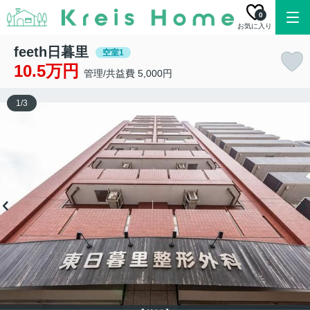
0
お気に入り
feeth日暮里
空室1
10.5万円
管理/共益費 5,000円
1
/
3