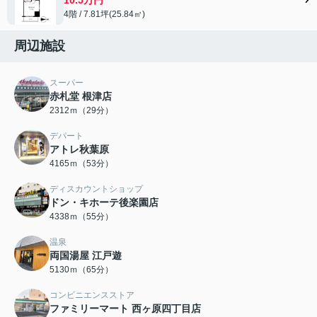
4階 / 7.81坪(25.84㎡)
周辺施設
スーパー
赤札堂 根津店
2312ｍ（29分）
デパート
アトレ秋葉原
4165ｍ（53分）
ディスカウントショップ
ドン・キホーテ後楽園店
4338ｍ（55分）
温泉
両国湯屋 江戸遊
5130ｍ（65分）
コンビニエンスストア
ファミリーマート 西ヶ原四丁目店