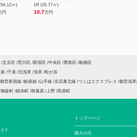
(56.12㎡)
1R (25.77㎡)
10.7
万円
万円
文京区
荒川区
新宿区
中央区
豊島区
板橋区
竜泉
千束
元浅草
浅草
松が谷
都営新宿線
銀座線
山手線
京浜東北線
つくばエクスプレス
都営浅
新御徒町
錦糸町
秋葉原
上野
田原町
トップページ
ル２Ｆ
購入の方