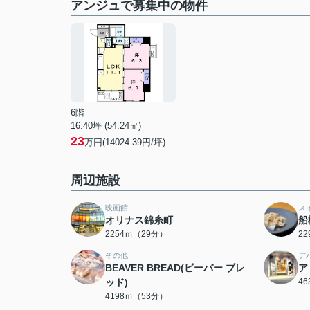
アンジュで募集中の物件
6階
16.40坪 (54.24㎡)
23
万円(14024.39円/坪)
周辺施設
映画館
ス
オリナス錦糸町
船
2254ｍ（29分）
2
その他
デ
BEAVER BREAD(ビーバー ブレ
ア
ッド)
4
4198ｍ（53分）