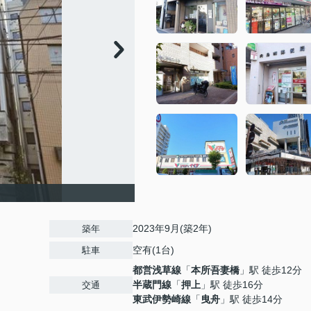
2023年9月(築2年)
築年
空有(1台)
駐車
都営浅草線
「
本所吾妻橋
」駅 徒歩12分
半蔵門線
「
押上
」駅 徒歩16分
交通
東武伊勢崎線
「
曳舟
」駅 徒歩14分