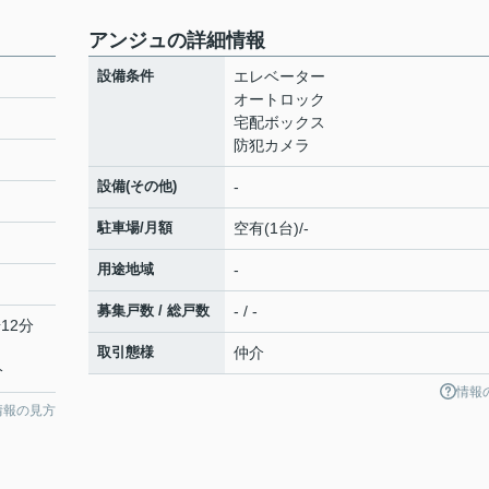
アンジュの詳細情報
設備条件
エレベーター
オートロック
宅配ボックス
防犯カメラ
設備(その他)
-
駐車場/月額
空有(1台)/-
用途地域
-
募集戸数 / 総戸数
- / -
12分
取引態様
仲介
分
情報
情報の見方