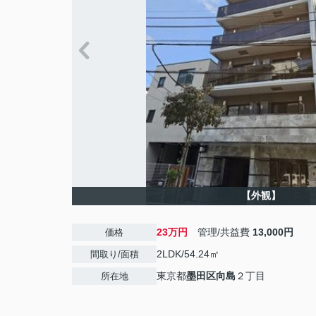
【外観】
23万円
管理/共益費
13,000円
価格
2LDK/54.24㎡
間取り/面積
東京都
墨田区
向島
２丁目
所在地