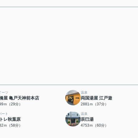
イーツ
温泉
橋屋 亀戸天神前本店
両国湯屋 江戸遊
299ｍ（29分）
2881ｍ（37分）
パート
温泉
トレ秋葉原
辰巳湯
632ｍ（58分）
4753ｍ（60分）