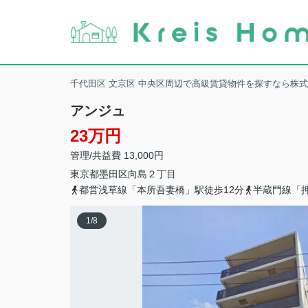
千代田区 文京区 中央区周辺で高級賃貸物件を探すなら株
アンジュ
23万円
管理/共益費 13,000円
東京都
墨田区
向島
２丁目
都営浅草線「本所吾妻橋」駅徒歩12分
半蔵門線「押
1
/
8