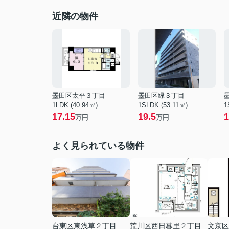
近隣の物件
墨田区太平３丁目
墨田区緑３丁目
1LDK (40.94㎡)
1SLDK (53.11㎡)
1
17.15
19.5
1
万円
万円
よく見られている物件
台東区東浅草２丁目
荒川区西日暮里２丁目
文京区