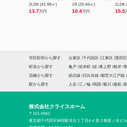
2LDK (41.88㎡)
1R (25.66㎡)
1LDK 
13.7
10.4
15.5
万円
万円
市区町村から探す
台東区
千代田区
江東区
墨田区
町名から探す
亀戸
岩本町
緑
東上野
根岸
沿線から探す
総武線
日比谷線
都営大江戸線
駅から探す
入谷
三ノ輪
両国
菊川
蔵前
株式会社クライスホーム
〒101-0062
東京都千代田区神田駿河台２丁目4-4 第２御茶ノ水ビ