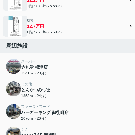
1階 / 7.73坪(25.58㎡)
6階
12.7万円
6階 / 7.73坪(25.58㎡)
周辺施設
スーパー
赤札堂 根津店
1541ｍ（20分）
その他
とんかつみづま
1853ｍ（24分）
ファーストフード
バーガーキング 御徒町店
2076ｍ（26分）
ジム