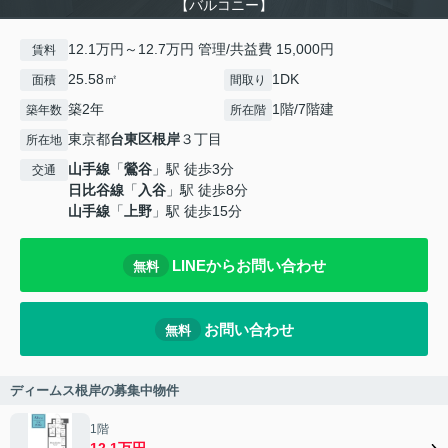
【バルコニー】
12.1万円～12.7万円 管理/共益費 15,000円
賃料
25.58㎡
1DK
面積
間取り
築2年
1階/7階建
築年数
所在階
東京都
台東区
根岸
３丁目
所在地
山手線
「
鶯谷
」駅 徒歩3分
交通
日比谷線
「
入谷
」駅 徒歩8分
山手線
「
上野
」駅 徒歩15分
LINEからお問い合わせ
無料
お問い合わせ
無料
ディームス根岸の募集中物件
1階
12.1万円