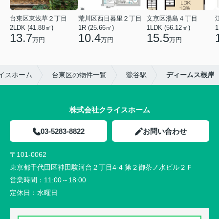
台東区東浅草２丁目
荒川区西日暮里２丁目
文京区湯島４丁目
2LDK (41.88㎡)
1R (25.66㎡)
1LDK (56.12㎡)
1
13.7
10.4
15.5
万円
万円
万円
イスホーム
台東区の物件一覧
鶯谷駅
ディームス根岸
株式会社クライスホーム
03-5283-8822
お問い合わせ
〒101-0062
東京都千代田区神田駿河台２丁目4-4 第２御茶ノ水ビル２Ｆ
営業時間：
11:00～18:00
定休日：
水曜日