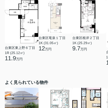
台東区竜泉１丁目
台東区根岸２丁目
1K (31.05㎡)
1K (25.29㎡)
12
9.7
台東区東上野６丁目
万円
万円
1R (25.12㎡)
11.9
1
万円
よく見られている物件