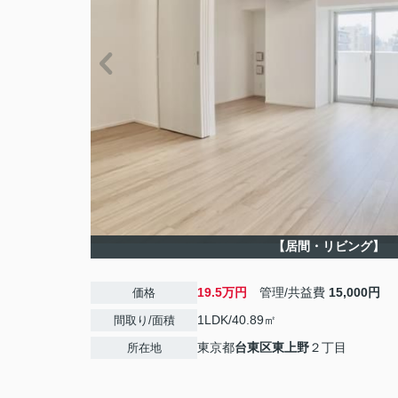
【居間・リビング】
19.5万円
管理/共益費
15,000円
価格
1LDK/40.89㎡
間取り/面積
東京都
台東区
東上野
２丁目
所在地