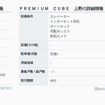
報
ＰＲＥＭＩＵＭ ＣＵＢＥ 上野の詳細情報
設備条件
エレベーター
インターネット対応
オートロック
宅配ボックス
防犯カメラ
設備(その他)
-
駐車場/月額
空無/-
用途地域
-
募集戸数 / 総戸数
- / -
4分
取引態様
仲介
情報の見方
情報