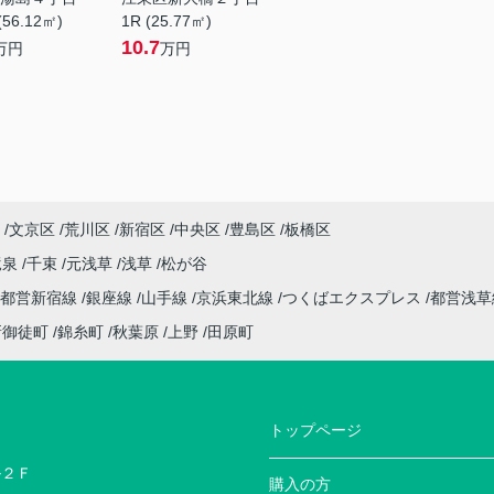
(56.12㎡)
1R (25.77㎡)
10.7
万円
万円
文京区
荒川区
新宿区
中央区
豊島区
板橋区
竜泉
千束
元浅草
浅草
松が谷
都営新宿線
銀座線
山手線
京浜東北線
つくばエクスプレス
都営浅
新御徒町
錦糸町
秋葉原
上野
田原町
トップページ
ル２Ｆ
購入の方