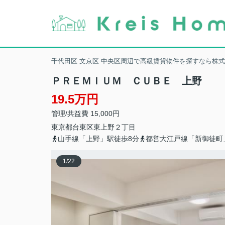
千代田区 文京区 中央区周辺で高級賃貸物件を探すなら株
ＰＲＥＭＩＵＭ ＣＵＢＥ 上野
19.5万円
管理/共益費 15,000円
東京都
台東区
東上野
２丁目
山手線「上野」駅徒歩8分
都営大江戸線「新御徒町
1
/
22