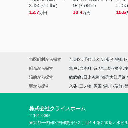
2LDK (41.88㎡)
1R (25.66㎡)
1LDK 
13.7
10.4
15.5
万円
万円
市区町村から探す
台東区
千代田区
江東区
墨田区
町名から探す
亀戸
岩本町
緑
東上野
根岸
沿線から探す
総武線
日比谷線
都営大江戸線
駅から探す
入谷
三ノ輪
両国
菊川
蔵前
株式会社クライスホーム
〒101-0062
東京都千代田区神田駿河台２丁目4-4 第２御茶ノ水ビ