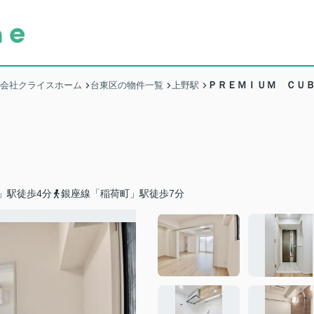
ＰＲＥＭＩＵＭ ＣＵ
式会社クライスホーム
台東区の物件一覧
上野駅
」駅徒歩4分
銀座線「稲荷町」駅徒歩7分