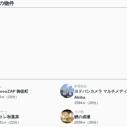
の物件
ム
家電製品
hocoZAP 御徒町
ヨドバシカメラ マルチメデ
40ｍ（10分）
Akiba
1594ｍ（20分）
パート
その他
トレ秋葉原
鰻の成瀬
731ｍ（22分）
2039ｍ（26分）