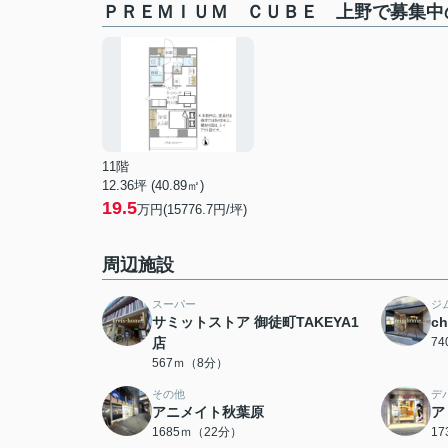
ＰＲＥＭＩＵＭ ＣＵＢＥ 上野で募集中
11階
12.36坪 (40.89㎡)
19.5
万円(15776.7円/坪)
周辺施設
スーパー
ジ
サミットストア 御徒町TAKEYA1
c
店
7
567ｍ（8分）
その他
デ
アニメイト秋葉原
ア
1685ｍ（22分）
1