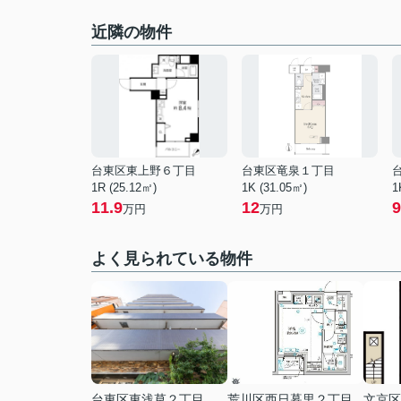
近隣の物件
台東区東上野６丁目
台東区竜泉１丁目
1R (25.12㎡)
1K (31.05㎡)
1
11.9
12
9
万円
万円
よく見られている物件
台東区東浅草２丁目
荒川区西日暮里２丁目
文京区