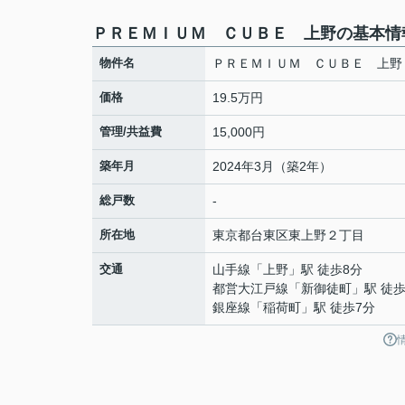
ＰＲＥＭＩＵＭ ＣＵＢＥ 上野の基本情
物件名
ＰＲＥＭＩＵＭ ＣＵＢＥ 上野
価格
19.5万円
管理/共益費
15,000円
築年月
2024年3月（築2年）
総戸数
-
所在地
東京都
台東区
東上野
２丁目
交通
山手線
「
上野
」駅 徒歩8分
都営大江戸線
「
新御徒町
」駅 徒歩
銀座線
「
稲荷町
」駅 徒歩7分