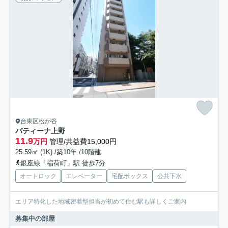
台東区松が谷
パティーナ上野
11.9
万円
管理/共益費15,000円
25.59㎡ (1K) /築10年 /10階建
銀座線「稲荷町」駅 徒歩7分
オートロック
エレベーター
宅配ボックス
公共下水
エリア特化した地域密着型担当が初めて住む駅も詳しくご案内
募集中の部屋