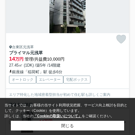
台東区元浅草
プライマル元浅草
14
万円
管理/共益費10,000円
27.45㎡ (1DK) /築5年 /14階建
銀座線「稲荷町」駅 徒歩6分
オートロック
エレベーター
宅配ボックス
エリア特化した地域密着型担当が初めて住む駅も詳しくご案内
募集中の部屋
当サイトでは、お客様の当サイト利用状況把握、サービス向上検討を目的と
して、クッキー（Cookie）を使用しています。
5階
詳しくは、当社の
「Cookieの取扱いについて」
をご確認ください。
14万円
閉じる
5階 / 27.45㎡ / 1DK