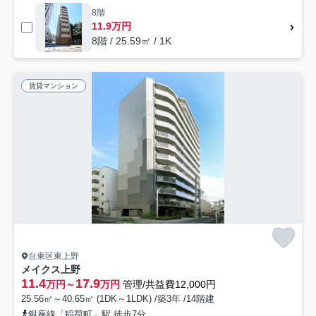
8階
11.9万円
8階 / 25.59㎡ / 1K
賃貸マンション
台東区東上野
メイクス上野
11.4
17.9
万円～
万円
管理/共益費12,000円
25.56㎡～40.65㎡ (1DK～1LDK) /築3年 /14階建
銀座線「稲荷町」駅 徒歩7分