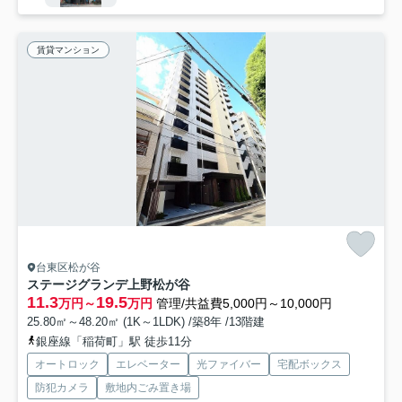
賃貸マンション
台東区松が谷
ステージグランデ上野松が谷
11.3
19.5
万円～
万円
管理/共益費5,000円～10,000円
25.80㎡～48.20㎡ (1K～1LDK) /築8年 /13階建
銀座線「稲荷町」駅 徒歩11分
オートロック
エレベーター
光ファイバー
宅配ボックス
防犯カメラ
敷地内ごみ置き場