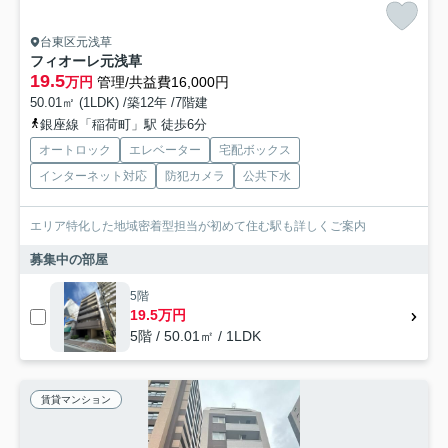
台東区元浅草
フィオーレ元浅草
19.5
万円
管理/共益費16,000円
50.01㎡ (1LDK) /築12年 /7階建
銀座線「稲荷町」駅 徒歩6分
オートロック
エレベーター
宅配ボックス
インターネット対応
防犯カメラ
公共下水
エリア特化した地域密着型担当が初めて住む駅も詳しくご案内
募集中の部屋
5階
19.5万円
5階 / 50.01㎡ / 1LDK
賃貸マンション