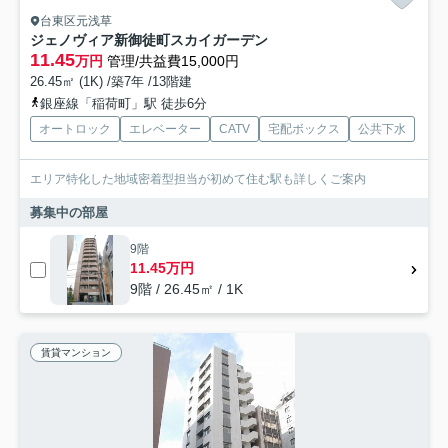
台東区元浅草
ジェノヴィア新御徒町スカイガーデン
11.45
万円
管理/共益費15,000円
26.45㎡ (1K) /築7年 /13階建
銀座線「稲荷町」駅 徒歩6分
オートロック
エレベーター
CATV
宅配ボックス
公共下水
エリア特化した地域密着型担当が初めて住む駅も詳しくご案内
募集中の部屋
9階
11.45万円
9階 / 26.45㎡ / 1K
賃貸マンション