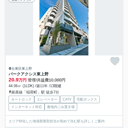
台東区東上野
パークアクシス東上野
20.9
万円
管理/共益費10,000円
44.06㎡ (1LDK) /築11年 /13階建
銀座線「稲荷町」駅 徒歩7分
オートロック
エレベーター
CATV
宅配ボックス
インターネット対応
敷地内ごみ置き場
エリア特化した地域密着型担当が初めて住む駅も詳しくご案内