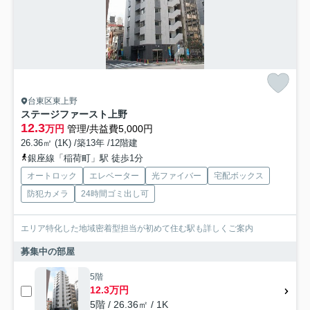
台東区東上野
ステージファースト上野
12.3
万円
管理/共益費5,000円
26.36㎡ (1K) /築13年 /12階建
銀座線「稲荷町」駅 徒歩1分
オートロック
エレベーター
光ファイバー
宅配ボックス
防犯カメラ
24時間ゴミ出し可
エリア特化した地域密着型担当が初めて住む駅も詳しくご案内
募集中の部屋
5階
12.3万円
5階 / 26.36㎡ / 1K