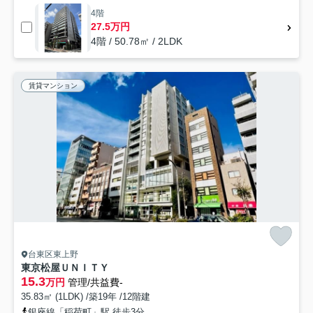
4階
27.5万円
4階 / 50.78㎡ / 2LDK
賃貸マンション
台東区東上野
東京松屋ＵＮＩＴＹ
15.3
万円
管理/共益費-
35.83㎡ (1LDK) /築19年 /12階建
銀座線「稲荷町」駅 徒歩3分