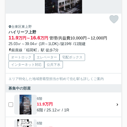
台東区東上野
ハイリーフ上野
11.9
16.6
万円～
万円
管理/共益費10,000円～12,000円
25.03㎡～39.04㎡ (1R～1LDK) /築19年 /11階建
銀座線「稲荷町」駅 徒歩7分
オートロック
エレベーター
宅配ボックス
インターネット対応
公共下水
エリア特化した地域密着型担当が初めて住む駅も詳しくご案内
募集中の部屋
6階
11.9万円
6階 / 25.12㎡ / 1R
6階