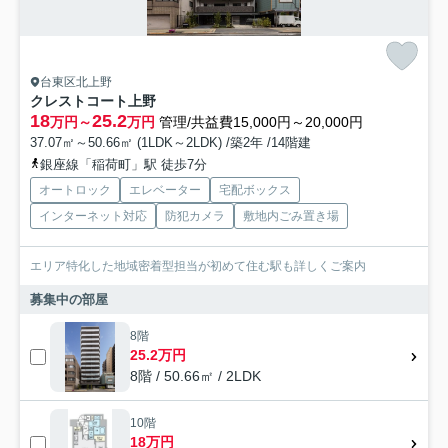
台東区北上野
クレストコート上野
18
25.2
万円～
万円
管理/共益費15,000円～20,000円
37.07㎡～50.66㎡ (1LDK～2LDK) /築2年 /14階建
銀座線「稲荷町」駅 徒歩7分
オートロック
エレベーター
宅配ボックス
インターネット対応
防犯カメラ
敷地内ごみ置き場
エリア特化した地域密着型担当が初めて住む駅も詳しくご案内
募集中の部屋
8階
25.2万円
8階 / 50.66㎡ / 2LDK
10階
18万円