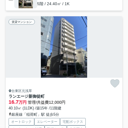
5階 / 24.40㎡ / 1K
賃貸マンション
台東区元浅草
ランエージ新御徒町
16.7
万円
管理/共益費12,000円
40.10㎡ (1LDK) /築15年 /11階建
銀座線「稲荷町」駅 徒歩5分
オートロック
エレベーター
宅配ボックス