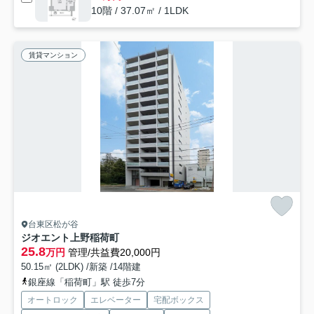
10階 / 37.07㎡ / 1LDK
賃貸マンション
台東区松が谷
ジオエント上野稲荷町
25.8
万円
管理/共益費20,000円
50.15㎡ (2LDK) /新築 /14階建
銀座線「稲荷町」駅 徒歩7分
オートロック
エレベーター
宅配ボックス