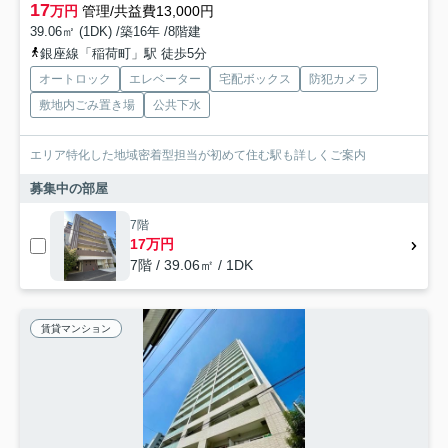
17
万円
管理/共益費13,000円
39.06㎡ (1DK) /築16年 /8階建
銀座線「稲荷町」駅 徒歩5分
オートロック
エレベーター
宅配ボックス
防犯カメラ
敷地内ごみ置き場
公共下水
エリア特化した地域密着型担当が初めて住む駅も詳しくご案内
募集中の部屋
7階
17万円
7階 / 39.06㎡ / 1DK
賃貸マンション