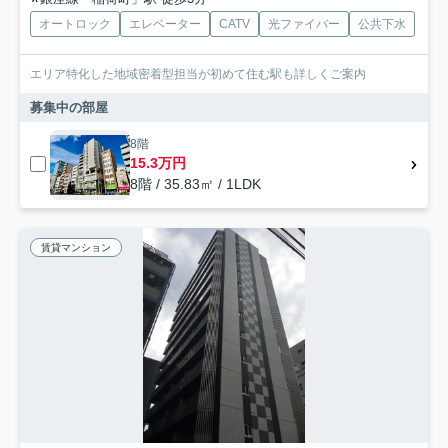
オートロック
エレベーター
CATV
光ファイバー
公共下水
エリア特化した地域密着型担当が初めて住む駅も詳しくご案内
募集中の部屋
8階
15.3万円
8階 / 35.83㎡ / 1LDK
賃貸マンション