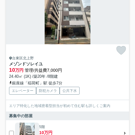
台東区北上野
メゾンドソレイユ
10
万円
管理/共益費7,000円
24.40㎡ (1K) /築20年 /8階建
銀座線「稲荷町」駅 徒歩7分
エレベーター
防犯カメラ
公共下水
エリア特化した地域密着型担当が初めて住む駅も詳しくご案内
募集中の部屋
5階
10万円