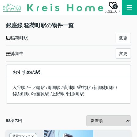
0
お気に入り
銀座線 稲荷町駅の物件一覧
稲荷町駅
変更
募集中
変更
おすすめの駅
入谷駅
/
三ノ輪駅
/
両国駅
/
菊川駅
/
蔵前駅
/
新御徒町駅
/
錦糸町駅
/
秋葉原駅
/
上野駅
/
田原町駅
58
棟
73
件
賃貸マンション