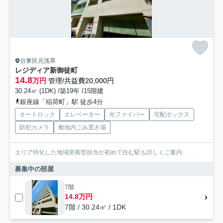
台東区元浅草
レジディア新御徒町
14.8
万円
管理/共益費20,000円
30.24㎡ (1DK) /築19年 /15階建
銀座線「稲荷町」駅 徒歩4分
オートロック
エレベーター
光ファイバー
宅配ボックス
防犯カメラ
敷地内ごみ置き場
エリア特化した地域密着型担当が初めて住む駅も詳しくご案内
募集中の部屋
7階
14.8万円
7階 / 30.24㎡ / 1DK