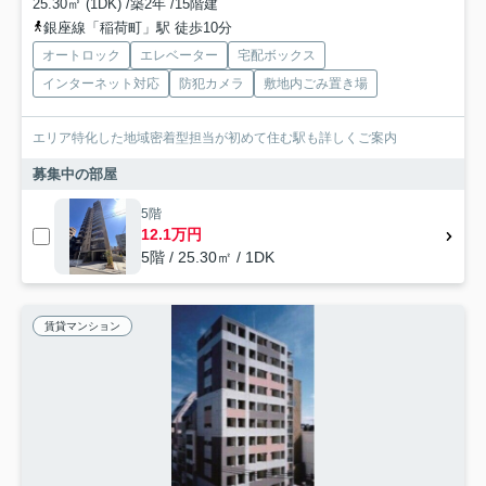
25.30㎡ (1DK) /築2年 /15階建
銀座線「稲荷町」駅 徒歩10分
オートロック
エレベーター
宅配ボックス
インターネット対応
防犯カメラ
敷地内ごみ置き場
エリア特化した地域密着型担当が初めて住む駅も詳しくご案内
募集中の部屋
5階
12.1万円
5階 / 25.30㎡ / 1DK
賃貸マンション