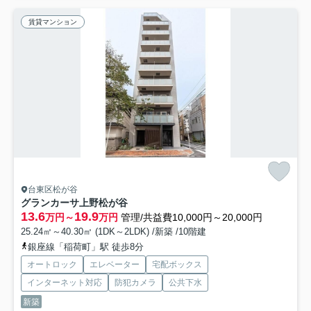
賃貸マンション
台東区松が谷
グランカーサ上野松が谷
13.6
19.9
万円～
万円
管理/共益費10,000円～20,000円
25.24㎡～40.30㎡ (1DK～2LDK) /新築 /10階建
銀座線「稲荷町」駅 徒歩8分
オートロック
エレベーター
宅配ボックス
インターネット対応
防犯カメラ
公共下水
新築