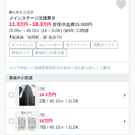
台東区元浅草
メインステージ元浅草Ⅲ
11.3
18.3
万円～
万円
管理/共益費15,000円
25.09㎡～40.10㎡ (1K～1LDK) /築9年 /13階建
銀座線「稲荷町」駅 徒歩7分
オートロック
エレベーター
光ファイバー
宅配ボックス
防犯カメラ
敷地内ごみ置き場
エリア特化した地域密着型担当が初めて住む駅も詳しくご案内
募集中の部屋
2階
18.3万円
2階 / 40.10㎡ / 1LDK
7階
18万円
7階 / 40.10㎡ / 1LDK