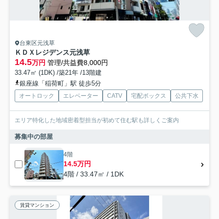
台東区元浅草
ＫＤＸレジデンス元浅草
14.5
万円
管理/共益費8,000円
33.47㎡ (1DK) /築21年 /13階建
銀座線「稲荷町」駅 徒歩5分
オートロック
エレベーター
CATV
宅配ボックス
公共下水
エリア特化した地域密着型担当が初めて住む駅も詳しくご案内
募集中の部屋
4階
14.5万円
4階 / 33.47㎡ / 1DK
賃貸マンション