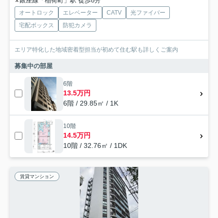
銀座線「稲荷町」駅 徒歩8分
オートロック
エレベーター
CATV
光ファイバー
宅配ボックス
防犯カメラ
エリア特化した地域密着型担当が初めて住む駅も詳しくご案内
募集中の部屋
6階
13.5万円
6階 / 29.85㎡ / 1K
10階
14.5万円
10階 / 32.76㎡ / 1DK
賃貸マンション