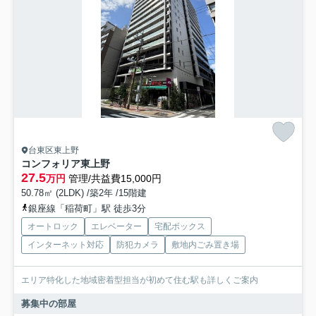
台東区東上野
コンフォリア東上野
27.5
万円
管理/共益費15,000円
50.78㎡ (2LDK) /築2年 /15階建
銀座線「稲荷町」駅 徒歩3分
オートロック
エレベーター
宅配ボックス
インターネット対応
防犯カメラ
敷地内ごみ置き場
エリア特化した地域密着型担当が初めて住む駅も詳しくご案内
募集中の部屋