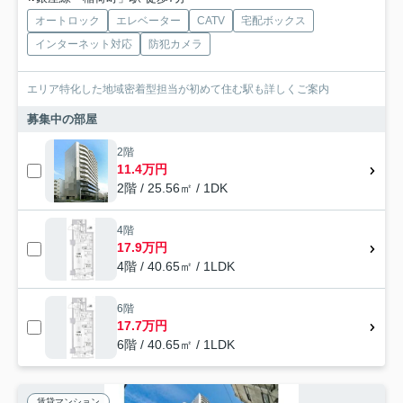
オートロック
エレベーター
CATV
宅配ボックス
インターネット対応
防犯カメラ
エリア特化した地域密着型担当が初めて住む駅も詳しくご案内
募集中の部屋
2階
11.4万円
2階 / 25.56㎡ / 1DK
4階
17.9万円
4階 / 40.65㎡ / 1LDK
6階
17.7万円
6階 / 40.65㎡ / 1LDK
賃貸マンション