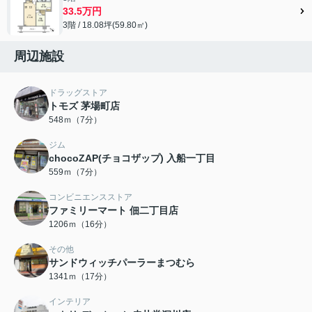
33.5万円
3階 / 18.08坪(59.80㎡)
周辺施設
ドラッグストア
トモズ 茅場町店
548ｍ（7分）
ジム
chocoZAP(チョコザップ) 入船一丁目
559ｍ（7分）
コンビニエンスストア
ファミリーマート 佃二丁目店
1206ｍ（16分）
その他
サンドウィッチパーラーまつむら
1341ｍ（17分）
インテリア