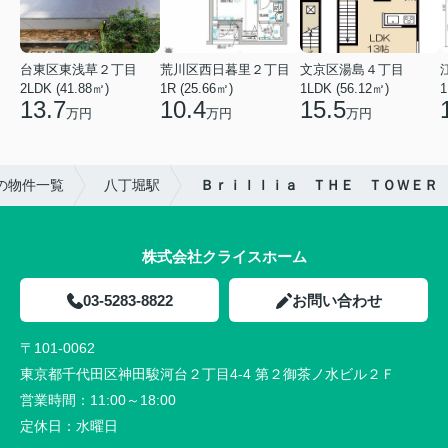
台東区東浅草２丁目
荒川区西日暮里２丁目
文京区湯島４丁目
2LDK (41.88㎡)
1R (25.66㎡)
1LDK (56.12㎡)
1
13.7
10.4
15.5
万円
万円
万円
の物件一覧
八丁堀駅
Ｂｒｉｌｌｉａ ＴＨＥ ＴＯＷＥＲ
株式会社クライスホーム
03-5283-8822
お問い合わせ
〒101-0062
東京都千代田区神田駿河台２丁目4-4 第２御茶ノ水ビル２Ｆ
営業時間：
11:00～18:00
定休日：
水曜日