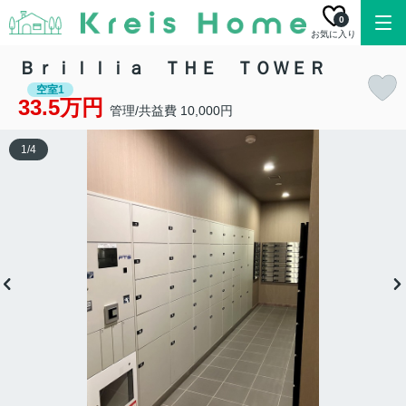
0
お気に入り
Ｂｒｉｌｌｉａ ＴＨＥ ＴＯＷＥＲ
空室1
33.5万円
管理/共益費 10,000円
1
/
4