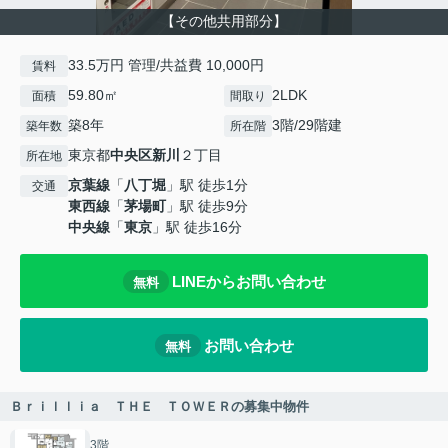
【その他共用部分】
33.5万円 管理/共益費 10,000円
賃料
59.80㎡
2LDK
面積
間取り
築8年
3階/29階建
築年数
所在階
東京都
中央区
新川
２丁目
所在地
京葉線
「
八丁堀
」駅 徒歩1分
交通
東西線
「
茅場町
」駅 徒歩9分
中央線
「
東京
」駅 徒歩16分
LINEからお問い合わせ
無料
お問い合わせ
無料
Ｂｒｉｌｌｉａ ＴＨＥ ＴＯＷＥＲの募集中物件
3階