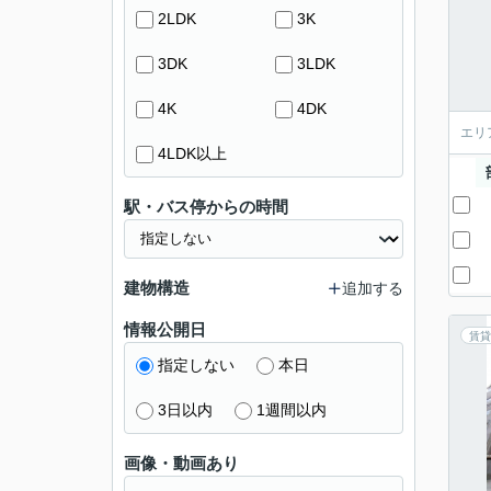
2LDK
3K
3DK
3LDK
4K
4DK
エリ
4LDK以上
駅・バス停からの時間
建物構造
追加する
情報公開日
賃貸
指定しない
本日
3日以内
1週間以内
画像・動画あり