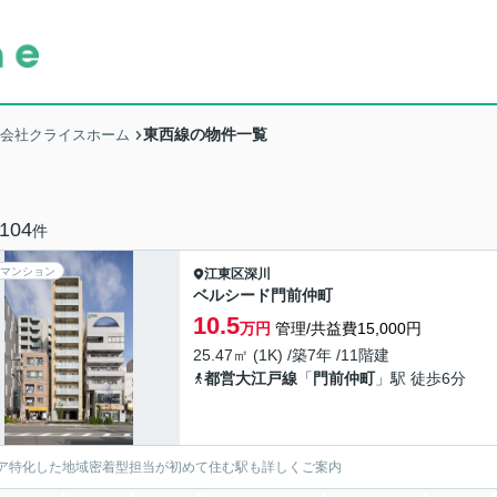
東西線の物件一覧
式会社クライスホーム
104
件
マンション
江東区
深川
ベルシード門前仲町
10.5
万円
管理/共益費15,000円
25.47㎡ (1K) /築7年 /11階建
都営大江戸線
「
門前仲町
」駅 徒歩6分
ア特化した地域密着型担当が初めて住む駅も詳しくご案内