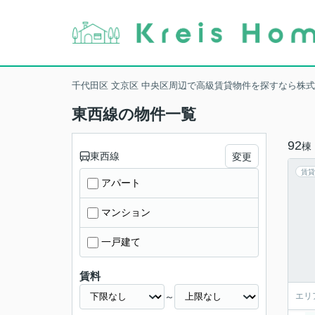
千代田区 文京区 中央区周辺で高級賃貸物件を探すなら株
東西線の物件一覧
92
棟
東西線
変更
賃貸
アパート
マンション
一戸建て
賃料
～
エリ