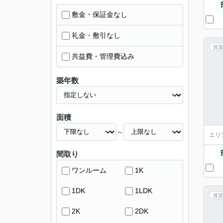
敷金・保証金なし
礼金・敷引なし
賃貸
共益費・管理費込み
築年数
面積
～
エリ
間取り
ワンルーム
1K
1DK
1LDK
賃貸
2K
2DK