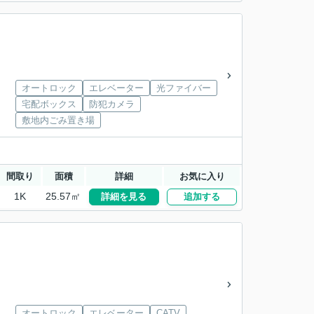
オートロック
エレベーター
光ファイバー
宅配ボックス
防犯カメラ
敷地内ごみ置き場
間取り
面積
詳細
お気に入り
1K
25.57㎡
詳細を見る
追加する
オートロック
エレベーター
CATV