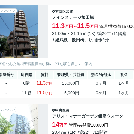
マンション
文京区
水道
メインステージ飯田橋
11.3
11.5
万円～
万円
管理/共益費15,00
21.00㎡～21.15㎡ (1K) /築20年 /11階建
総武線
「
飯田橋
」駅 徒歩9分
ア特化した地域密着型担当が初めて住む駅も詳しくご案内
部屋番号
所在階
賃料
管理費・共益費
敷金/保証金
礼金
11.3
-
6階
15,000円
0ヶ月
1ヶ月
万円
11.5
-
11階
15,000円
0ヶ月
1ヶ月
万円
マンション
中央区
湊
アリス・マナーガーデン銀座ウォーク
14
万円
管理/共益費10,000円
28.47㎡ (1R) /築22年 /12階建