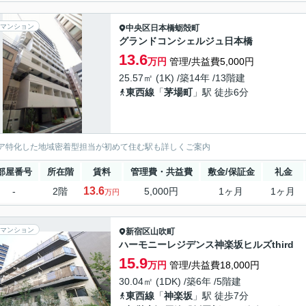
マンション
中央区
日本橋蛎殻町
グランドコンシェルジュ日本橋
13.6
万円
管理/共益費5,000円
25.57㎡ (1K) /築14年 /13階建
東西線
「
茅場町
」駅 徒歩6分
ア特化した地域密着型担当が初めて住む駅も詳しくご案内
部屋番号
所在階
賃料
管理費・共益費
敷金/保証金
礼金
13.6
-
2階
5,000円
1ヶ月
1ヶ月
万円
マンション
新宿区
山吹町
ハーモニーレジデンス神楽坂ヒルズthird
15.9
万円
管理/共益費18,000円
30.04㎡ (1DK) /築6年 /5階建
東西線
「
神楽坂
」駅 徒歩7分