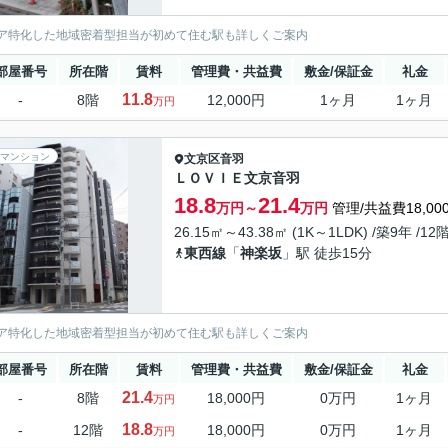
ア特化した地域密着型担当が初めて住む駅も詳しくご案内
部屋番号
所在階
賃料
管理費・共益費
敷金/保証金
礼金
11.8
-
8階
12,000円
1ヶ月
1ヶ月
万円
マンション
文京区
音羽
ＬＯＶＩＥ文京音羽
18.8
21.4
万円～
万円
管理/共益費18,00
26.15㎡～43.38㎡ (1K～1LDK) /築9年 /12
東西線
「
神楽坂
」駅 徒歩15分
ア特化した地域密着型担当が初めて住む駅も詳しくご案内
部屋番号
所在階
賃料
管理費・共益費
敷金/保証金
礼金
21.4
-
8階
18,000円
0万円
1ヶ月
万円
18.8
-
12階
18,000円
0万円
1ヶ月
万円