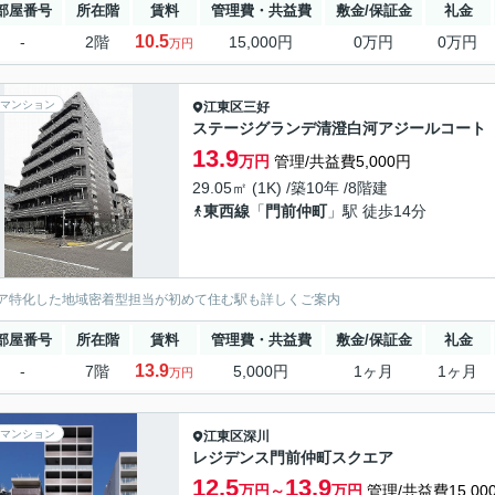
部屋番号
所在階
賃料
管理費・共益費
敷金/保証金
礼金
10.5
-
2階
15,000円
0万円
0万円
万円
マンション
江東区
三好
ステージグランデ清澄白河アジールコート
13.9
万円
管理/共益費5,000円
29.05㎡ (1K) /築10年 /8階建
東西線
「
門前仲町
」駅 徒歩14分
ア特化した地域密着型担当が初めて住む駅も詳しくご案内
部屋番号
所在階
賃料
管理費・共益費
敷金/保証金
礼金
13.9
-
7階
5,000円
1ヶ月
1ヶ月
万円
マンション
江東区
深川
レジデンス門前仲町スクエア
12.5
13.9
万円～
万円
管理/共益費15,00