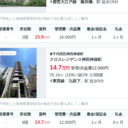
都営大江戸線
「
飯田橋
」駅 徒歩19分
ア特化した地域密着型担当が初めて住む駅も詳しくご案内
部屋番号
所在階
賃料
管理費・共益費
敷金/保証金
礼金
15.9
-
2階
18,000円
1ヶ月
1ヶ月
万円
マンション
千代田区
神田神保町
クロスレジデンス神田神保町
14.7
万円
管理/共益費12,000円
25.16㎡ (1DK) /築2年 /13階建
東西線
「
九段下
」駅 徒歩9分
ア特化した地域密着型担当が初めて住む駅も詳しくご案内
部屋番号
所在階
賃料
管理費・共益費
敷金/保証金
礼金
14.7
-
6階
12,000円
1ヶ月
0ヶ月
万円