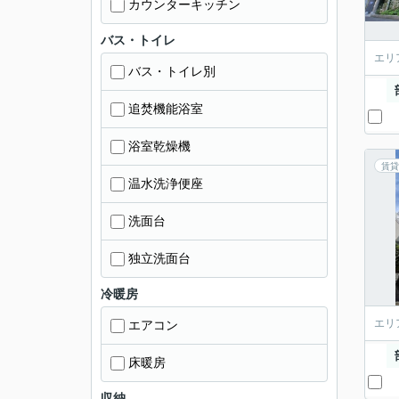
カウンターキッチン
バス・トイレ
エリ
バス・トイレ別
追焚機能浴室
浴室乾燥機
賃貸
温水洗浄便座
洗面台
独立洗面台
冷暖房
エリ
エアコン
床暖房
収納