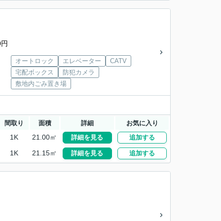
0円
オートロック
エレベーター
CATV
宅配ボックス
防犯カメラ
敷地内ごみ置き場
間取り
面積
詳細
お気に入り
1K
21.00㎡
詳細を見る
追加する
1K
21.15㎡
詳細を見る
追加する