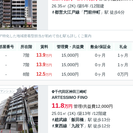
26.35㎡ (2K) /築5年 /12階建
都営大江戸線
「
門前仲町
」駅 徒歩6分
ア特化した地域密着型担当が初めて住む駅も詳しくご案内
部屋番号
所在階
賃料
管理費・共益費
敷金/保証金
礼金
13.9
-
7階
15,000円
0ヶ月
1ヶ月
万円
13.9
-
7階
15,000円
0ヶ月
1ヶ月
万円
12.5
-
8階
15,000円
0ヶ月
0万円
万円
マンション
千代田区
神田三崎町
ARTESSIMO FINO
11.8
万円
管理/共益費12,000円
25.01㎡ (1K) /築13年 /12階建
総武線
「
飯田橋
」駅 徒歩13分
東西線
「
九段下
」駅 徒歩12分