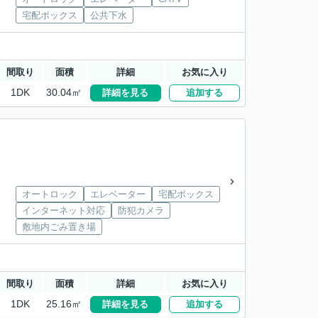
宅配ボックス
公共下水
間取り
面積
詳細
お気に入り
1DK
30.04㎡
詳細を見る
追加する
オートロック
エレベーター
宅配ボックス
インターネット対応
防犯カメラ
敷地内ごみ置き場
間取り
面積
詳細
お気に入り
1DK
25.16㎡
詳細を見る
追加する