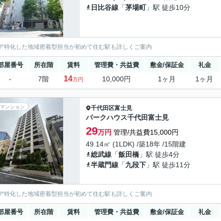
日比谷線
「
茅場町
」駅 徒歩10分
ア特化した地域密着型担当が初めて住む駅も詳しくご案内
部屋番号
所在階
賃料
管理費・共益費
敷金/保証金
礼金
14
-
7階
10,000円
1ヶ月
1ヶ月
万円
マンション
千代田区
富士見
パークハウス千代田富士見
29
万円
管理/共益費15,000円
49.14㎡ (1LDK) /築18年 /15階建
総武線
「
飯田橋
」駅 徒歩4分
半蔵門線
「
九段下
」駅 徒歩11分
ア特化した地域密着型担当が初めて住む駅も詳しくご案内
部屋番号
所在階
賃料
管理費・共益費
敷金/保証金
礼金