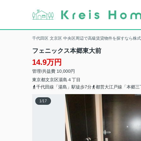
千代田区 文京区 中央区周辺で高級賃貸物件を探すなら株
フェニックス本郷東大前
14.9万円
管理/共益費 10,000円
東京都
文京区
湯島
４丁目
千代田線「湯島」駅徒歩7分
都営大江戸線「本郷三
1
/
17