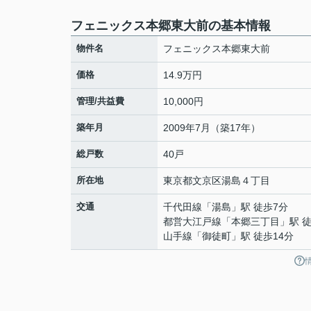
フェニックス本郷東大前の基本情報
物件名
フェニックス本郷東大前
価格
14.9万円
管理/共益費
10,000円
築年月
2009年7月（築17年）
総戸数
40戸
所在地
東京都
文京区
湯島
４丁目
交通
千代田線
「
湯島
」駅 徒歩7分
都営大江戸線
「
本郷三丁目
」駅 
山手線
「
御徒町
」駅 徒歩14分