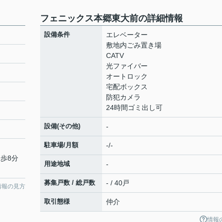
フェニックス本郷東大前の詳細情報
設備条件
エレベーター
敷地内ごみ置き場
CATV
光ファイバー
オートロック
宅配ボックス
防犯カメラ
24時間ゴミ出し可
設備(その他)
-
駐車場/月額
-/-
徒歩8分
用途地域
-
募集戸数 / 総戸数
- / 40戸
情報の見方
取引態様
仲介
情報