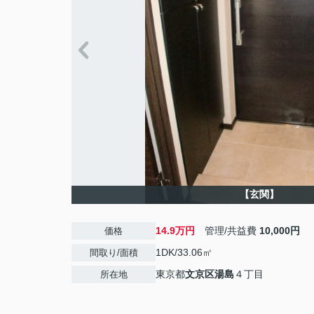
【玄関】
14.9万円
管理/共益費
10,000円
価格
1DK/33.06㎡
間取り/面積
東京都
文京区
湯島
４丁目
所在地