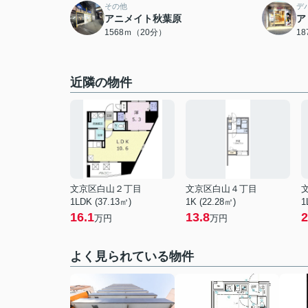
その他
デ
アニメイト秋葉原
ア
1568ｍ（20分）
1
近隣の物件
文京区白山２丁目
文京区白山４丁目
1LDK (37.13㎡)
1K (22.28㎡)
1
16.1
13.8
2
万円
万円
よく見られている物件