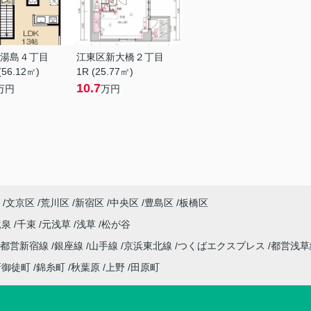
湯島４丁目
江東区新大橋２丁目
(56.12㎡)
1R (25.77㎡)
10.7
万円
万円
文京区
荒川区
新宿区
中央区
豊島区
板橋区
竜泉
千束
元浅草
浅草
松が谷
都営新宿線
銀座線
山手線
京浜東北線
つくばエクスプレス
都営浅
新御徒町
錦糸町
秋葉原
上野
田原町