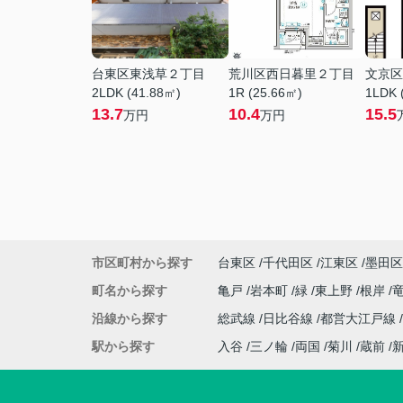
台東区東浅草２丁目
荒川区西日暮里２丁目
文京区
2LDK (41.88㎡)
1R (25.66㎡)
1LDK 
13.7
10.4
15.5
万円
万円
市区町村から探す
台東区
千代田区
江東区
墨田区
町名から探す
亀戸
岩本町
緑
東上野
根岸
沿線から探す
総武線
日比谷線
都営大江戸線
駅から探す
入谷
三ノ輪
両国
菊川
蔵前