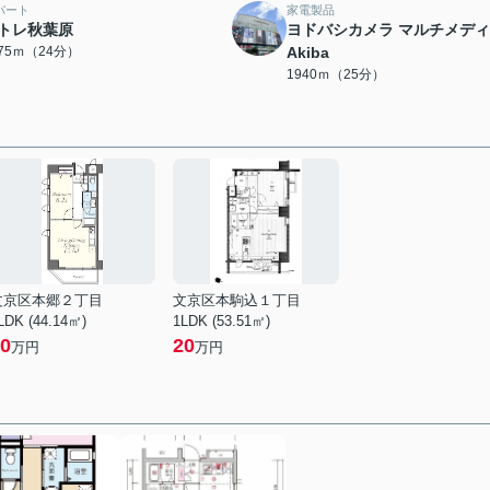
パート
家電製品
トレ秋葉原
ヨドバシカメラ マルチメデ
875ｍ（24分）
Akiba
1940ｍ（25分）
文京区本郷２丁目
文京区本駒込１丁目
LDK (44.14㎡)
1LDK (53.51㎡)
0
20
万円
万円