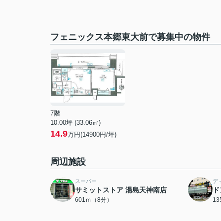
フェニックス本郷東大前で募集中の物件
7階
10.00坪 (33.06㎡)
14.9
万円(14900円/坪)
周辺施設
スーパー
デ
サミットストア 湯島天神南店
ド
601ｍ（8分）
1