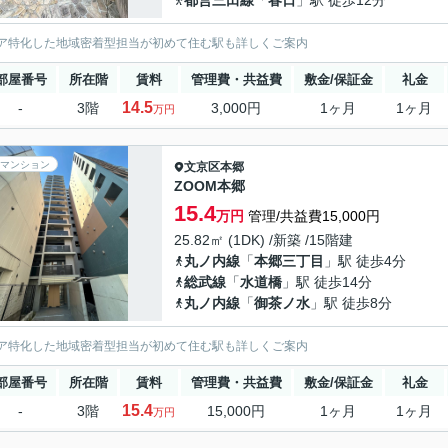
都営三田線
「
春日
」駅 徒歩12分
ア特化した地域密着型担当が初めて住む駅も詳しくご案内
部屋番号
所在階
賃料
管理費・共益費
敷金/保証金
礼金
14.5
-
3階
3,000円
1ヶ月
1ヶ月
万円
マンション
文京区
本郷
ZOOM本郷
15.4
万円
管理/共益費15,000円
25.82㎡ (1DK) /新築 /15階建
丸ノ内線
「
本郷三丁目
」駅 徒歩4分
総武線
「
水道橋
」駅 徒歩14分
丸ノ内線
「
御茶ノ水
」駅 徒歩8分
ア特化した地域密着型担当が初めて住む駅も詳しくご案内
部屋番号
所在階
賃料
管理費・共益費
敷金/保証金
礼金
15.4
-
3階
15,000円
1ヶ月
1ヶ月
万円