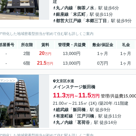
建
丸ノ内線
「
御茶ノ水
」駅 徒歩6分
銀座線
「
末広町
」駅 徒歩11分
都営大江戸線
「
本郷三丁目
」駅 徒歩9分
ア特化した地域密着型担当が初めて住む駅も詳しくご案内
部屋番号
所在階
賃料
管理費・共益費
敷金/保証金
礼金
20
-
2階
13,000円
1ヶ月
1ヶ月
万円
21.5
-
6階
13,000円
0万円
1ヶ月
万円
マンション
文京区
水道
メインステージ飯田橋
11.3
11.5
万円～
万円
管理/共益費15,00
21.00㎡～21.15㎡ (1K) /築20年 /11階建
総武線
「
飯田橋
」駅 徒歩9分
有楽町線
「
江戸川橋
」駅 徒歩11分
丸ノ内線
「
茗荷谷
」駅 徒歩14分
ア特化した地域密着型担当が初めて住む駅も詳しくご案内