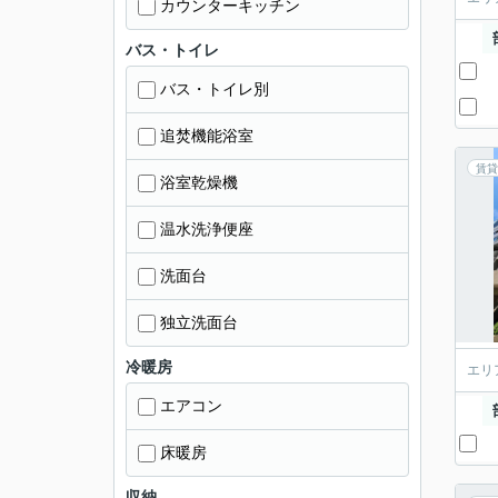
カウンターキッチン
バス・トイレ
バス・トイレ別
追焚機能浴室
賃貸
浴室乾燥機
温水洗浄便座
洗面台
独立洗面台
冷暖房
エリ
エアコン
床暖房
収納