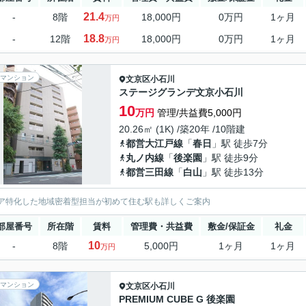
21.4
-
8階
18,000円
0万円
1ヶ月
万円
18.8
-
12階
18,000円
0万円
1ヶ月
万円
マンション
文京区
小石川
ステージグランデ文京小石川
10
万円
管理/共益費5,000円
20.26㎡ (1K) /築20年 /10階建
都営大江戸線
「
春日
」駅 徒歩7分
丸ノ内線
「
後楽園
」駅 徒歩9分
都営三田線
「
白山
」駅 徒歩13分
ア特化した地域密着型担当が初めて住む駅も詳しくご案内
部屋番号
所在階
賃料
管理費・共益費
敷金/保証金
礼金
10
-
8階
5,000円
1ヶ月
1ヶ月
万円
マンション
文京区
小石川
PREMIUM CUBE G 後楽園