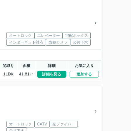
オートロック
エレベーター
宅配ボックス
インターネット対応
防犯カメラ
公共下水
間取り
面積
詳細
お気に入り
1LDK
41.81㎡
詳細を見る
追加する
オートロック
CATV
光ファイバー
公共下水