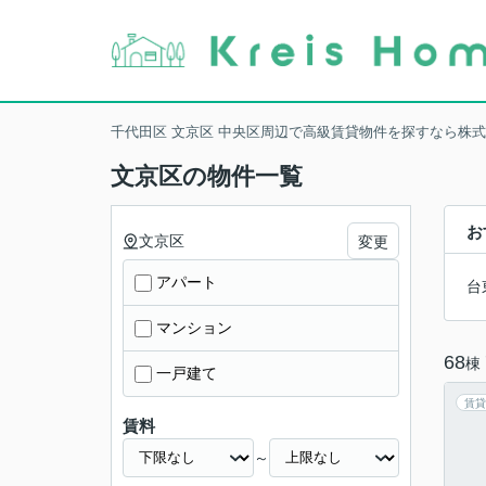
千代田区 文京区 中央区周辺で高級賃貸物件を探すなら株
文京区の物件一覧
お
文京区
変更
アパート
台
マンション
68
棟
一戸建て
賃貸
賃料
～