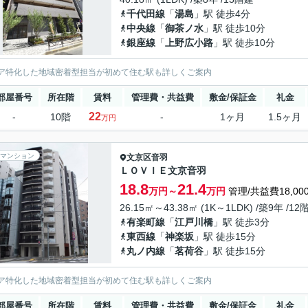
千代田線
「
湯島
」駅 徒歩4分
中央線
「
御茶ノ水
」駅 徒歩10分
銀座線
「
上野広小路
」駅 徒歩10分
ア特化した地域密着型担当が初めて住む駅も詳しくご案内
部屋番号
所在階
賃料
管理費・共益費
敷金/保証金
礼金
22
-
10階
-
1ヶ月
1.5ヶ月
万円
マンション
文京区
音羽
ＬＯＶＩＥ文京音羽
18.8
21.4
万円～
万円
管理/共益費18,00
26.15㎡～43.38㎡ (1K～1LDK) /築9年 /12
有楽町線
「
江戸川橋
」駅 徒歩3分
東西線
「
神楽坂
」駅 徒歩15分
丸ノ内線
「
茗荷谷
」駅 徒歩15分
ア特化した地域密着型担当が初めて住む駅も詳しくご案内
部屋番号
所在階
賃料
管理費・共益費
敷金/保証金
礼金