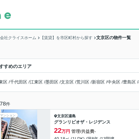
文京区の物件一覧
式会社クライスホーム
【賃貸】を市区町村から探す
すすめのエリア
東区
/
千代田区
/
江東区
/
墨田区
/
文京区
/
荒川区
/
新宿区
/
中央区
/
豊島区
/
78
件
マンション
文京区
湯島
グランリビオザ・レジデンス
22
万円
管理/共益費-
40.18㎡ (1LDK) /築8年 /13階建