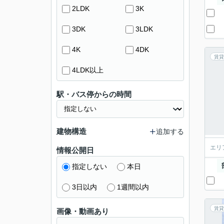
2LDK
3K
3DK
3LDK
4K
4DK
賃貸
4LDK以上
駅・バス停からの時間
建物構造
追加する
エリ
情報公開日
指定しない
本日
3日以内
1週間以内
賃貸
画像・動画あり