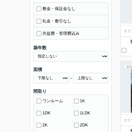
敷金・保証金なし
礼金・敷引なし
エリ
共益費・管理費込み
築年数
賃貸
面積
～
間取り
ワンルーム
1K
1DK
1LDK
エリ
2K
2DK