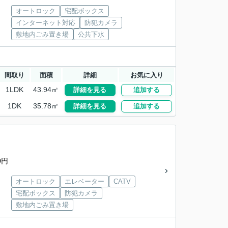
オートロック
宅配ボックス
インターネット対応
防犯カメラ
敷地内ごみ置き場
公共下水
間取り
面積
詳細
お気に入り
1LDK
43.94㎡
詳細を見る
追加する
1DK
35.78㎡
詳細を見る
追加する
0円
オートロック
エレベーター
CATV
宅配ボックス
防犯カメラ
敷地内ごみ置き場