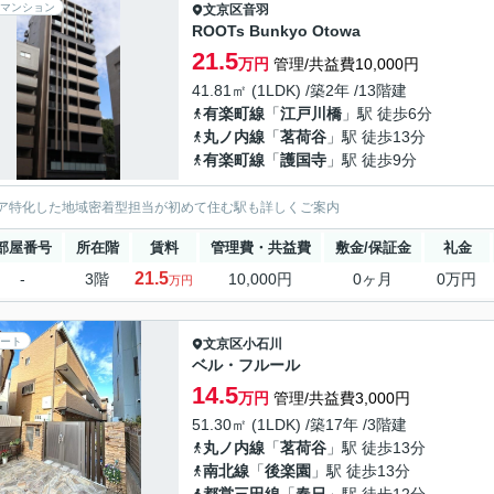
マンション
文京区
音羽
ROOTs Bunkyo Otowa
21.5
万円
管理/共益費10,000円
41.81㎡ (1LDK) /築2年 /13階建
有楽町線
「
江戸川橋
」駅 徒歩6分
丸ノ内線
「
茗荷谷
」駅 徒歩13分
有楽町線
「
護国寺
」駅 徒歩9分
ア特化した地域密着型担当が初めて住む駅も詳しくご案内
部屋番号
所在階
賃料
管理費・共益費
敷金/保証金
礼金
21.5
-
3階
10,000円
0ヶ月
0万円
万円
ート
文京区
小石川
ベル・フルール
14.5
万円
管理/共益費3,000円
51.30㎡ (1LDK) /築17年 /3階建
丸ノ内線
「
茗荷谷
」駅 徒歩13分
南北線
「
後楽園
」駅 徒歩13分