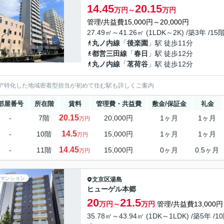
14.45
20.15
万円～
万円
管理/共益費15,000円～20,000円
27.49㎡～41.26㎡ (1LDK～2K) /築3年 /15
丸ノ内線
「
後楽園
」駅 徒歩11分
都営三田線
「
春日
」駅 徒歩12分
丸ノ内線
「
茗荷谷
」駅 徒歩12分
ア特化した地域密着型担当が初めて住む駅も詳しくご案内
部屋番号
所在階
賃料
管理費・共益費
敷金/保証金
礼金
20.15
-
7階
20,000円
1ヶ月
1ヶ月
万円
14.5
-
10階
15,000円
1ヶ月
1ヶ月
万円
14.45
-
11階
15,000円
0ヶ月
0.5ヶ月
万円
マンション
文京区
湯島
ヒューゲル本郷
20
21.5
万円～
万円
管理/共益費13,000円
35.78㎡～43.94㎡ (1DK～1LDK) /築5年 /1