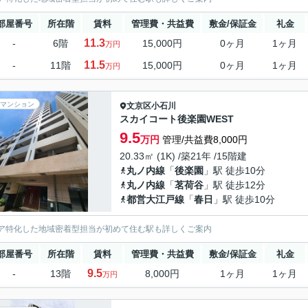
部屋番号
所在階
賃料
管理費・共益費
敷金/保証金
礼金
11.3
-
6階
15,000円
0ヶ月
1ヶ月
万円
11.5
-
11階
15,000円
0ヶ月
1ヶ月
万円
マンション
文京区
小石川
スカイコート後楽園WEST
9.5
万円
管理/共益費8,000円
20.33㎡ (1K) /築21年 /15階建
丸ノ内線
「
後楽園
」駅 徒歩10分
丸ノ内線
「
茗荷谷
」駅 徒歩12分
都営大江戸線
「
春日
」駅 徒歩10分
ア特化した地域密着型担当が初めて住む駅も詳しくご案内
部屋番号
所在階
賃料
管理費・共益費
敷金/保証金
礼金
9.5
-
13階
8,000円
1ヶ月
1ヶ月
万円