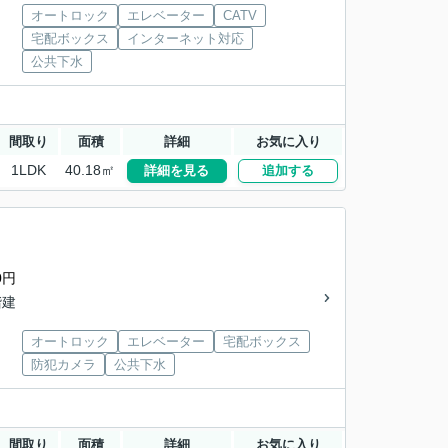
オートロック
エレベーター
CATV
宅配ボックス
インターネット対応
公共下水
間取り
面積
詳細
お気に入り
1LDK
40.18㎡
詳細を見る
追加する
0円
階建
オートロック
エレベーター
宅配ボックス
防犯カメラ
公共下水
間取り
面積
詳細
お気に入り