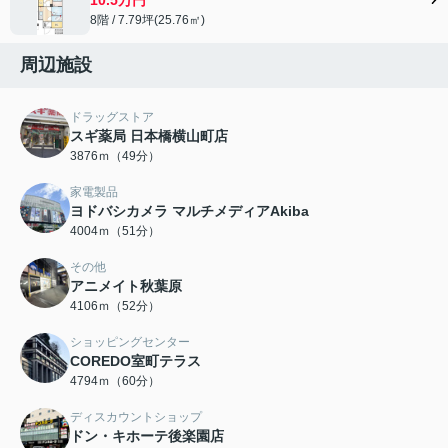
8階 / 7.79坪(25.76㎡)
周辺施設
ドラッグストア
スギ薬局 日本橋横山町店
3876ｍ（49分）
家電製品
ヨドバシカメラ マルチメディアAkiba
4004ｍ（51分）
その他
アニメイト秋葉原
4106ｍ（52分）
ショッピングセンター
COREDO室町テラス
4794ｍ（60分）
ディスカウントショップ
ドン・キホーテ後楽園店