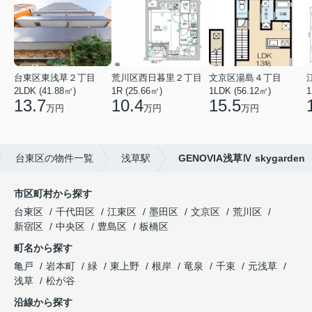
台東区東浅草２丁目
荒川区西日暮里２丁目
文京区湯島４丁目
2LDK (41.88㎡)
1R (25.66㎡)
1LDK (56.12㎡)
1
13.7
10.4
15.5
万円
万円
万円
台東区の物件一覧
浅草駅
GENOVIA浅草Ⅳ skygarden
市区町村から探す
台東区
千代田区
江東区
墨田区
文京区
荒川区
新宿区
中央区
豊島区
板橋区
町名から探す
亀戸
岩本町
緑
東上野
根岸
竜泉
千束
元浅草
浅草
松が谷
沿線から探す