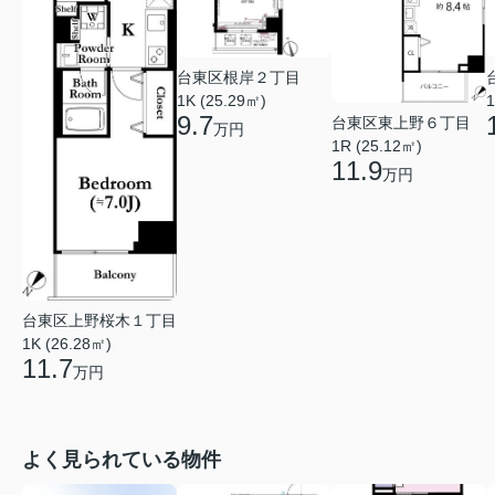
台東区根岸２丁目
1K (25.29㎡)
1
9.7
台東区東上野６丁目
万円
1R (25.12㎡)
11.9
万円
台東区上野桜木１丁目
1K (26.28㎡)
11.7
万円
よく見られている物件