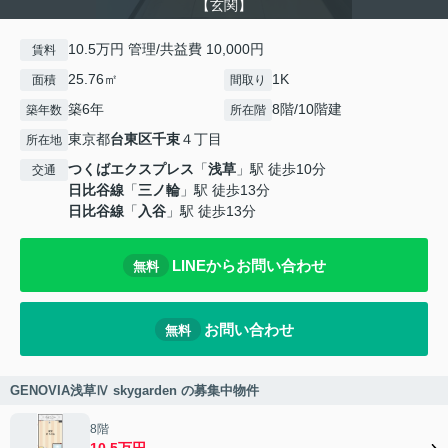
【玄関】
10.5万円 管理/共益費 10,000円
賃料
25.76㎡
1K
面積
間取り
築6年
8階/10階建
築年数
所在階
東京都
台東区
千束
４丁目
所在地
つくばエクスプレス
「
浅草
」駅 徒歩10分
交通
日比谷線
「
三ノ輪
」駅 徒歩13分
日比谷線
「
入谷
」駅 徒歩13分
LINEからお問い合わせ
無料
お問い合わせ
無料
GENOVIA浅草Ⅳ skygarden の募集中物件
8階
10.5万円