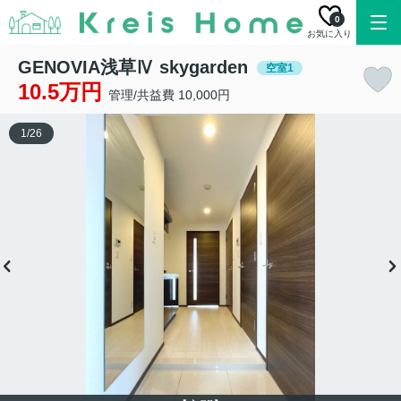
0
お気に入り
GENOVIA浅草Ⅳ skygarden
空室1
10.5万円
管理/共益費 10,000円
1
/
26