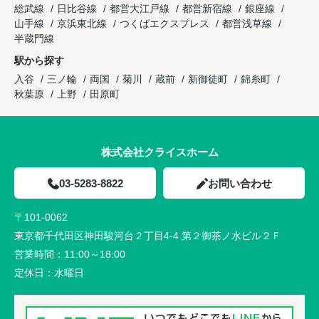
総武線
日比谷線
都営大江戸線
都営新宿線
銀座線
山手線
京浜東北線
つくばエクスプレス
都営浅草線
半蔵門線
駅から探す
入谷
三ノ輪
両国
菊川
蔵前
新御徒町
錦糸町
秋葉原
上野
田原町
株式会社クライスホーム
03-5283-8822
お問い合わせ
〒101-0062
東京都千代田区神田駿河台２丁目4-4 第２御茶ノ水ビル２Ｆ
営業時間：
11:00～18:00
定休日：
水曜日