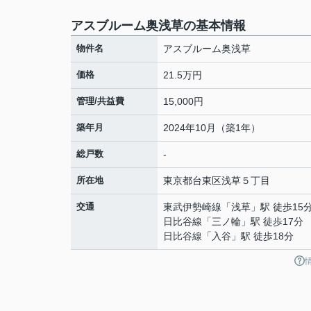
アスブルーム奥浅草の基本情報
物件名
アスブルーム奥浅草
価格
21.5万円
管理/共益費
15,000円
築年月
2024年10月（築1年）
総戸数
-
所在地
東京都
台東区
浅草
５丁目
交通
東武伊勢崎線
「
浅草
」駅 徒歩15
日比谷線
「
三ノ輪
」駅 徒歩17分
日比谷線
「
入谷
」駅 徒歩18分