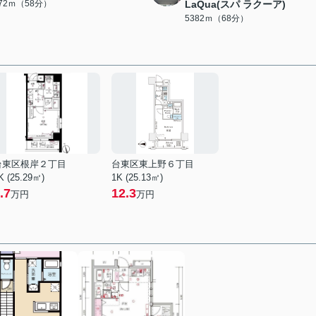
572ｍ（58分）
LaQua(スパ ラクーア)
5382ｍ（68分）
台東区根岸２丁目
台東区東上野６丁目
K (25.29㎡)
1K (25.13㎡)
.7
12.3
万円
万円