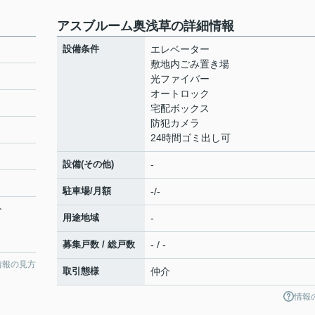
アスブルーム奥浅草の詳細情報
設備条件
エレベーター
敷地内ごみ置き場
光ファイバー
オートロック
宅配ボックス
防犯カメラ
24時間ゴミ出し可
設備(その他)
-
駐車場/月額
-/-
分
用途地域
-
募集戸数 / 総戸数
- / -
情報の見方
取引態様
仲介
情報