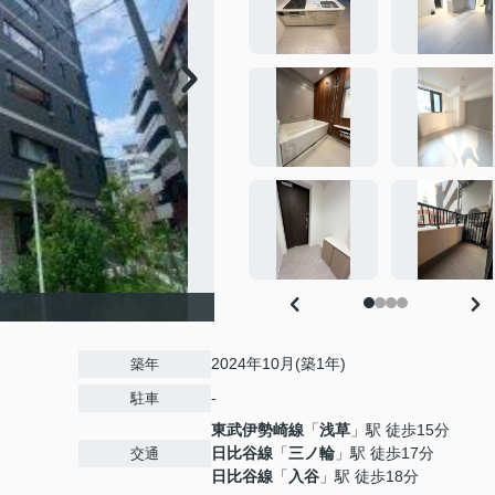
2024年10月(築1年)
築年
-
駐車
東武伊勢崎線
「
浅草
」駅 徒歩15分
日比谷線
「
三ノ輪
」駅 徒歩17分
交通
日比谷線
「
入谷
」駅 徒歩18分