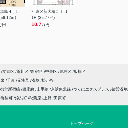
湯島４丁目
江東区新大橋２丁目
(56.12㎡)
1R (25.77㎡)
10.7
万円
万円
文京区
荒川区
新宿区
中央区
豊島区
板橋区
竜泉
千束
元浅草
浅草
松が谷
都営新宿線
銀座線
山手線
京浜東北線
つくばエクスプレス
都営浅
新御徒町
錦糸町
秋葉原
上野
田原町
トップページ