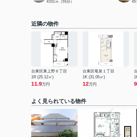
4331ｍ（55分）
4
近隣の物件
台東区東上野６丁目
台東区竜泉１丁目
1R (25.12㎡)
1K (31.05㎡)
1
11.9
12
9
万円
万円
よく見られている物件