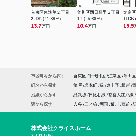
台東区東浅草２丁目
荒川区西日暮里２丁目
文京区
2LDK (41.88㎡)
1R (25.66㎡)
1LDK 
13.7
10.4
15.5
万円
万円
市区町村から探す
台東区
千代田区
江東区
墨田区
町名から探す
亀戸
岩本町
緑
東上野
根岸
沿線から探す
総武線
日比谷線
都営大江戸線
駅から探す
入谷
三ノ輪
両国
菊川
蔵前
株式会社クライスホーム
〒101-0062