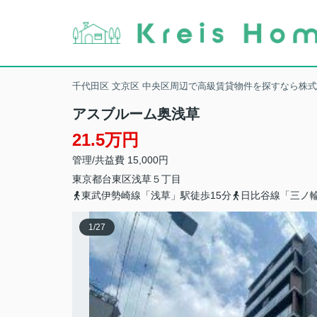
千代田区 文京区 中央区周辺で高級賃貸物件を探すなら株
アスブルーム奥浅草
21.5万円
管理/共益費 15,000円
東京都
台東区
浅草
５丁目
東武伊勢崎線「浅草」駅徒歩15分
日比谷線「三ノ輪
1
/
27