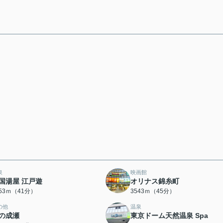
泉
映画館
国湯屋 江戸遊
オリナス錦糸町
253ｍ（41分）
3543ｍ（45分）
の他
温泉
の成瀬
東京ドーム天然温泉 Spa