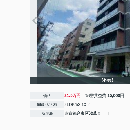
【外観】
21.5万円
管理/共益費
15,000円
価格
2LDK/52.10㎡
間取り/面積
東京都
台東区
浅草
５丁目
所在地