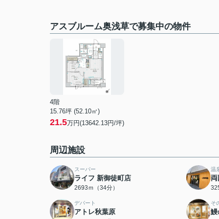
アスブルーム奥浅草で募集中の物件
4階
15.76坪 (52.10㎡)
21.5
万円(13642.13円/坪)
周辺施設
スーパー
温
ライフ 新御徒町店
両
2693ｍ（34分）
3
デパート
そ
アトレ秋葉原
鰻