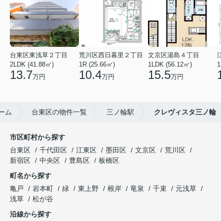
台東区東浅草２丁目
荒川区西日暮里２丁目
文京区湯島４丁目
2LDK (41.88㎡)
1R (25.66㎡)
1LDK (56.12㎡)
1
13.7
10.4
15.5
万円
万円
万円
ーム
台東区の物件一覧
三ノ輪駅
クレヴィスタ三ノ輪
市区町村から探す
台東区
千代田区
江東区
墨田区
文京区
荒川区
新宿区
中央区
豊島区
板橋区
町名から探す
亀戸
岩本町
緑
東上野
根岸
竜泉
千束
元浅草
浅草
松が谷
沿線から探す