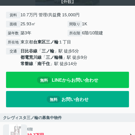
【外観】
10.7万円 管理/共益費 15,000円
賃料
25.93㎡
1K
面積
間取り
築3年
6階/10階建
築年数
所在階
東京都
台東区
三ノ輪
１丁目
所在地
日比谷線
「
三ノ輪
」駅 徒歩5分
交通
都電荒川線
「
三ノ輪橋
」駅 徒歩9分
常磐線
「
南千住
」駅 徒歩14分
LINEからお問い合わせ
無料
お問い合わせ
無料
クレヴィスタ三ノ輪の募集中物件
6階
10.7万円