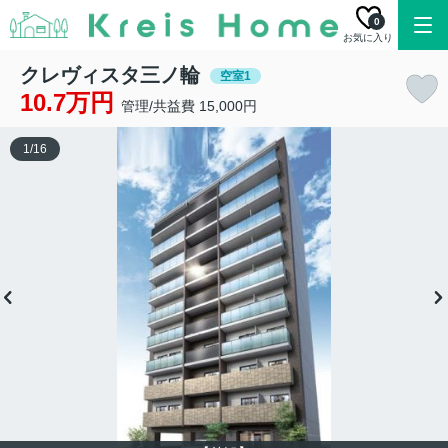
0
お気に入り
クレヴィスタ三ノ輪
空室1
10.7万円
管理/共益費 15,000円
1
/
16