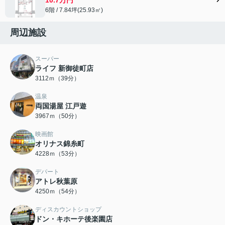
6階 / 7.84坪(25.93㎡)
周辺施設
スーパー
ライフ 新御徒町店
3112ｍ（39分）
温泉
両国湯屋 江戸遊
3967ｍ（50分）
映画館
オリナス錦糸町
4228ｍ（53分）
デパート
アトレ秋葉原
4250ｍ（54分）
ディスカウントショップ
ドン・キホーテ後楽園店