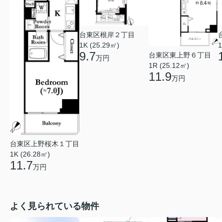
台東区根岸２丁目
1K (25.29㎡)
1
9.7
台東区東上野６丁目
万円
1R (25.12㎡)
11.9
万円
台東区上野桜木１丁目
1K (26.28㎡)
11.7
万円
よく見られている物件