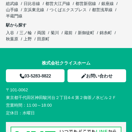
総武線
日比谷線
都営大江戸線
都営新宿線
銀座線
山手線
京浜東北線
つくばエクスプレス
都営浅草線
半蔵門線
駅から探す
入谷
三ノ輪
両国
菊川
蔵前
新御徒町
錦糸町
秋葉原
上野
田原町
株式会社クライスホーム
03-5283-8822
お問い合わせ
〒101-0062
東京都千代田区神田駿河台２丁目4-4 第２御茶ノ水ビル２Ｆ
営業時間：
11:00～18:00
定休日：
水曜日