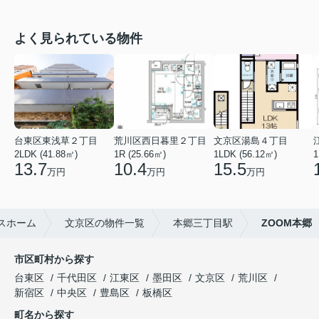
よく見られている物件
台東区東浅草２丁目
荒川区西日暮里２丁目
文京区湯島４丁目
2LDK (41.88㎡)
1R (25.66㎡)
1LDK (56.12㎡)
1
13.7
10.4
15.5
万円
万円
万円
スホーム
文京区の物件一覧
本郷三丁目駅
ZOOM本郷
市区町村から探す
台東区
千代田区
江東区
墨田区
文京区
荒川区
新宿区
中央区
豊島区
板橋区
町名から探す