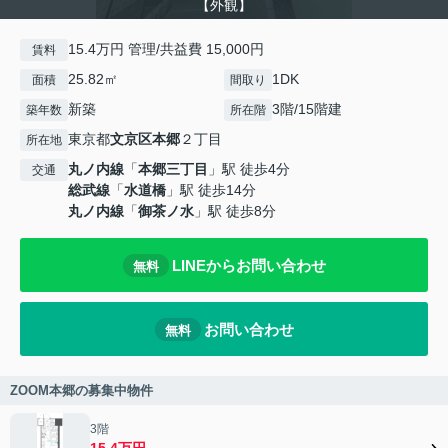
【外観】
15.4万円 管理/共益費 15,000円
賃料
25.82㎡
1DK
面積
間取り
新築
3階/15階建
築年数
所在階
東京都
文京区
本郷
２丁目
所在地
丸ノ内線
「
本郷三丁目
」駅 徒歩4分
交通
総武線
「
水道橋
」駅 徒歩14分
丸ノ内線
「
御茶ノ水
」駅 徒歩8分
LINEからお問い合わせ
無料
お問い合わせ
無料
ZOOM本郷の募集中物件
3階
15.4万円