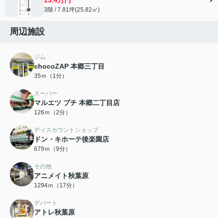
3階 / 7.81坪(25.82㎡)
周辺施設
ジム
chocoZAP 本郷三丁目
35ｍ（1分）
スーパー
マルエツ プチ 本郷二丁目店
126ｍ（2分）
ディスカウントショップ
ドン・キホーテ後楽園店
679ｍ（9分）
その他
アニメイト秋葉原
1294ｍ（17分）
デパート
アトレ秋葉原