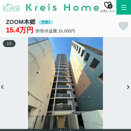
0
お気に入り
ZOOM本郷
空室1
15.4万円
管理/共益費 15,000円
1
/
2