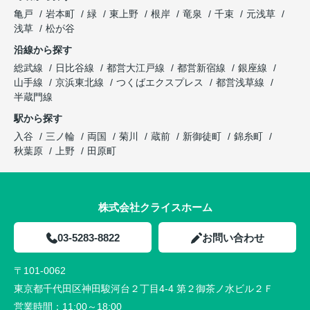
亀戸
岩本町
緑
東上野
根岸
竜泉
千束
元浅草
浅草
松が谷
沿線から探す
総武線
日比谷線
都営大江戸線
都営新宿線
銀座線
山手線
京浜東北線
つくばエクスプレス
都営浅草線
半蔵門線
駅から探す
入谷
三ノ輪
両国
菊川
蔵前
新御徒町
錦糸町
秋葉原
上野
田原町
株式会社クライスホーム
03-5283-8822
お問い合わせ
〒101-0062
東京都千代田区神田駿河台２丁目4-4 第２御茶ノ水ビル２Ｆ
営業時間：
11:00～18:00