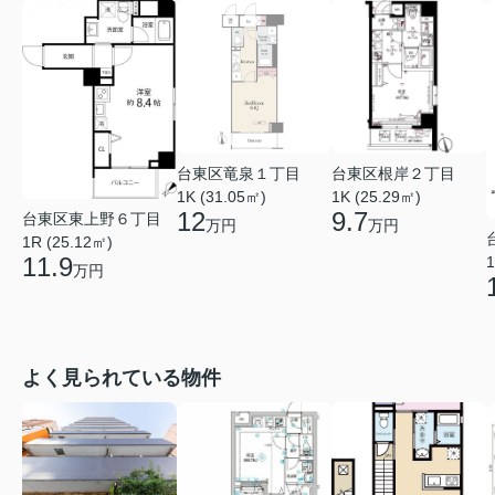
台東区竜泉１丁目
台東区根岸２丁目
1K (31.05㎡)
1K (25.29㎡)
12
9.7
台東区東上野６丁目
万円
万円
1R (25.12㎡)
11.9
1
万円
よく見られている物件