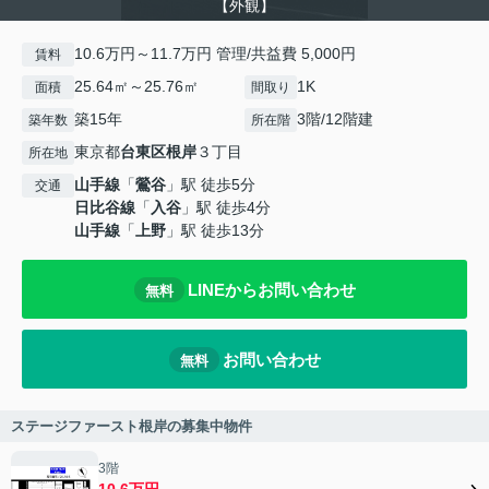
【外観】
10.6万円～11.7万円 管理/共益費 5,000円
賃料
25.64㎡～25.76㎡
1K
面積
間取り
築15年
3階/12階建
築年数
所在階
東京都
台東区
根岸
３丁目
所在地
山手線
「
鶯谷
」駅 徒歩5分
交通
日比谷線
「
入谷
」駅 徒歩4分
山手線
「
上野
」駅 徒歩13分
LINEからお問い合わせ
無料
お問い合わせ
無料
ステージファースト根岸の募集中物件
3階
10.6万円