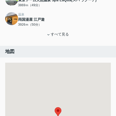
東京ドーム天然温泉 Spa LaQua(スパ ラクーア)
3869ｍ（49分）
温泉
両国湯屋 江戸遊
3926ｍ（50分）
すべて見る
地図