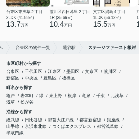
台東区東浅草２丁目
荒川区西日暮里２丁目
文京区湯島４丁目
2LDK (41.88㎡)
1R (25.66㎡)
1LDK (56.12㎡)
1
13.7
10.4
15.5
万円
万円
万円
ム
台東区の物件一覧
鶯谷駅
ステージファースト根岸
市区町村から探す
台東区
千代田区
江東区
墨田区
文京区
荒川区
新宿区
中央区
豊島区
板橋区
町名から探す
亀戸
岩本町
緑
東上野
根岸
竜泉
千束
元浅草
浅草
松が谷
沿線から探す
総武線
日比谷線
都営大江戸線
都営新宿線
銀座線
山手線
京浜東北線
つくばエクスプレス
都営浅草線
半蔵門線