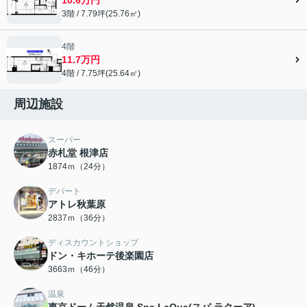
3階 / 7.79坪(25.76㎡)
4階
11.7万円
4階 / 7.75坪(25.64㎡)
周辺施設
スーパー
赤札堂 根津店
1874ｍ（24分）
デパート
アトレ秋葉原
2837ｍ（36分）
ディスカウントショップ
ドン・キホーテ後楽園店
3663ｍ（46分）
温泉