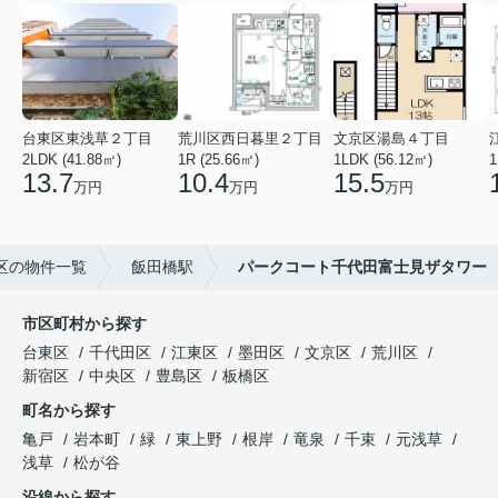
台東区東浅草２丁目
荒川区西日暮里２丁目
文京区湯島４丁目
2LDK (41.88㎡)
1R (25.66㎡)
1LDK (56.12㎡)
1
13.7
10.4
15.5
万円
万円
万円
区の物件一覧
飯田橋駅
パークコート千代田富士見ザタワー
市区町村から探す
台東区
千代田区
江東区
墨田区
文京区
荒川区
新宿区
中央区
豊島区
板橋区
町名から探す
亀戸
岩本町
緑
東上野
根岸
竜泉
千束
元浅草
浅草
松が谷
沿線から探す