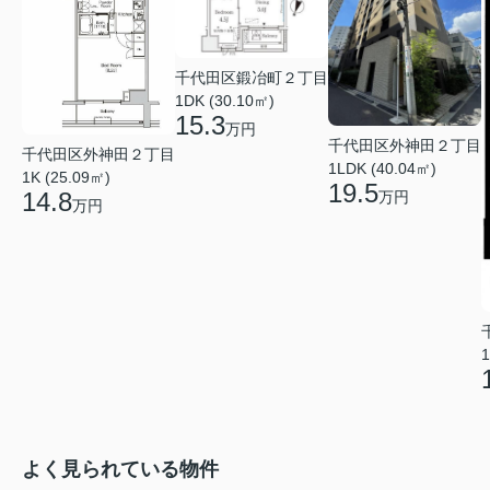
千代田区鍛冶町２丁目
1DK (30.10㎡)
15.3
万円
千代田区外神田２丁目
千代田区外神田２丁目
1LDK (40.04㎡)
1K (25.09㎡)
19.5
14.8
万円
万円
1
よく見られている物件