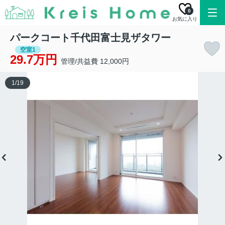
0
お気に入り
パークコート千代田富士見ザタワー
空室1
29.7万円
管理/共益費 12,000円
1
/
19