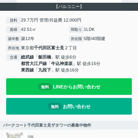
【バルコニー】
29.7万円 管理/共益費 12,000円
賃料
42.51㎡
1LDK
面積
間取り
築12年
5階/40階建
築年数
所在階
東京都
千代田区
富士見
２丁目
所在地
総武線
「
飯田橋
」駅 徒歩6分
交通
都営大江戸線
「
牛込神楽坂
」駅 徒歩15分
東西線
「
九段下
」駅 徒歩16分
LINEからお問い合わせ
無料
お問い合わせ
無料
パークコート千代田富士見ザタワーの募集中物件
5階