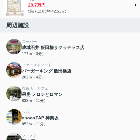
29.7万円
5階 / 12.85坪(42.51㎡)
周辺施設
スーパー
成城石井 飯田橋サクラテラス店
177ｍ（3分）
ファーストフード
バーガーキング 飯田橋店
262ｍ（4分）
喫茶店・カフェ
果房 メロンとロマン
838ｍ（11分）
ジム
chocoZAP 神楽坂
852ｍ（11分）
ラーメン