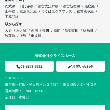
総武線
日比谷線
都営大江戸線
都営新宿線
銀座線
山手線
京浜東北線
つくばエクスプレス
都営浅草線
半蔵門線
駅から探す
入谷
三ノ輪
両国
菊川
蔵前
新御徒町
錦糸町
秋葉原
上野
田原町
株式会社クライスホーム
03-5283-8822
お問い合わせ
〒101-0062
東京都千代田区神田駿河台２丁目4-4 第２御茶ノ水ビル２Ｆ
営業時間：
11:00～18:00
定休日：
水曜日