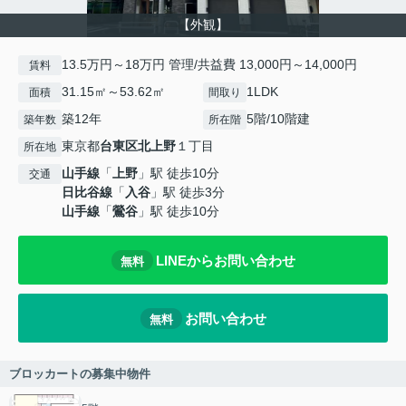
【外観】
13.5万円～18万円 管理/共益費 13,000円～14,000円
賃料
31.15㎡～53.62㎡
1LDK
面積
間取り
築12年
5階/10階建
築年数
所在階
東京都
台東区
北上野
１丁目
所在地
山手線
「
上野
」駅 徒歩10分
交通
日比谷線
「
入谷
」駅 徒歩3分
山手線
「
鶯谷
」駅 徒歩10分
LINEからお問い合わせ
無料
お問い合わせ
無料
ブロッカートの募集中物件