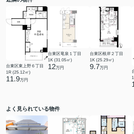
台東区竜泉１丁目
台東区根岸２丁目
1K (31.05㎡)
1K (25.29㎡)
12
9.7
台東区東上野６丁目
万円
万円
1R (25.12㎡)
11.9
1
万円
よく見られている物件