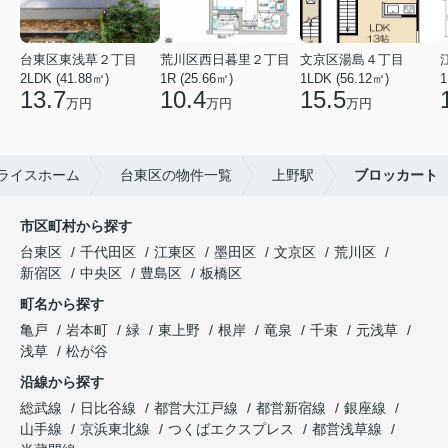
台東区東浅草２丁目
荒川区西日暮里２丁目
文京区湯島４丁目
2LDK (41.88㎡)
1R (25.66㎡)
1LDK (56.12㎡)
1
13.7
10.4
15.5
万円
万円
万円
ライスホーム
台東区の物件一覧
上野駅
ブロッカート
市区町村から探す
台東区
千代田区
江東区
墨田区
文京区
荒川区
新宿区
中央区
豊島区
板橋区
町名から探す
亀戸
岩本町
緑
東上野
根岸
竜泉
千束
元浅草
浅草
松が谷
沿線から探す
総武線
日比谷線
都営大江戸線
都営新宿線
銀座線
山手線
京浜東北線
つくばエクスプレス
都営浅草線