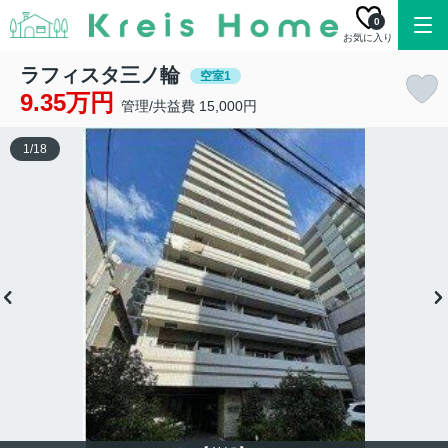
0
お気に入り
ラフィスタ三ノ輪
空室1
9.35万円
管理/共益費 15,000円
1
/
18