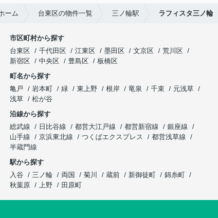
ホーム
台東区の物件一覧
三ノ輪駅
ラフィスタ三ノ輪
市区町村から探す
台東区
千代田区
江東区
墨田区
文京区
荒川区
新宿区
中央区
豊島区
板橋区
町名から探す
亀戸
岩本町
緑
東上野
根岸
竜泉
千束
元浅草
浅草
松が谷
沿線から探す
総武線
日比谷線
都営大江戸線
都営新宿線
銀座線
山手線
京浜東北線
つくばエクスプレス
都営浅草線
半蔵門線
駅から探す
入谷
三ノ輪
両国
菊川
蔵前
新御徒町
錦糸町
秋葉原
上野
田原町