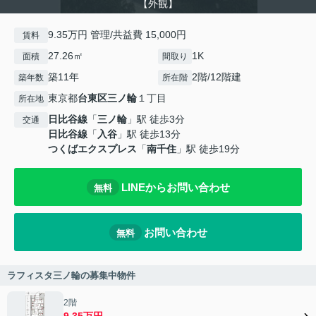
【外観】
9.35万円 管理/共益費 15,000円
賃料
27.26㎡
1K
面積
間取り
築11年
2階/12階建
築年数
所在階
東京都
台東区
三ノ輪
１丁目
所在地
日比谷線
「
三ノ輪
」駅 徒歩3分
交通
日比谷線
「
入谷
」駅 徒歩13分
つくばエクスプレス
「
南千住
」駅 徒歩19分
LINEからお問い合わせ
無料
お問い合わせ
無料
ラフィスタ三ノ輪の募集中物件
2階
9.35万円