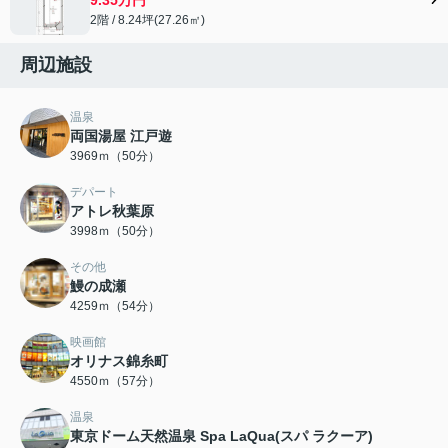
2階 / 8.24坪(27.26㎡)
周辺施設
温泉
両国湯屋 江戸遊
3969ｍ（50分）
デパート
アトレ秋葉原
3998ｍ（50分）
その他
鰻の成瀬
4259ｍ（54分）
映画館
オリナス錦糸町
4550ｍ（57分）
温泉
東京ドーム天然温泉 Spa LaQua(スパ ラクーア)