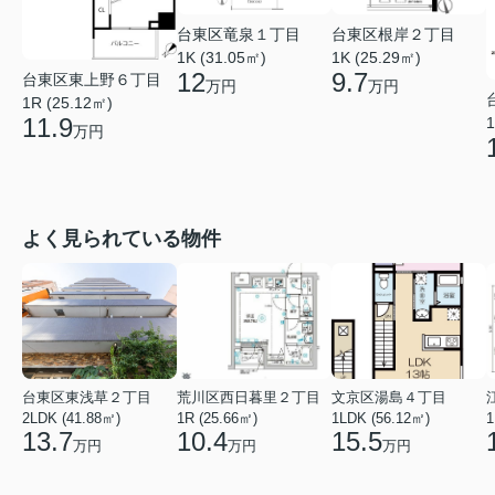
台東区竜泉１丁目
台東区根岸２丁目
1K (31.05㎡)
1K (25.29㎡)
12
9.7
台東区東上野６丁目
万円
万円
1R (25.12㎡)
11.9
1
万円
よく見られている物件
台東区東浅草２丁目
荒川区西日暮里２丁目
文京区湯島４丁目
2LDK (41.88㎡)
1R (25.66㎡)
1LDK (56.12㎡)
1
13.7
10.4
15.5
万円
万円
万円