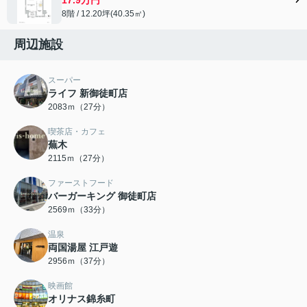
8階 / 12.20坪(40.35㎡)
周辺施設
スーパー
ライフ 新御徒町店
2083ｍ（27分）
喫茶店・カフェ
蕪木
2115ｍ（27分）
ファーストフード
バーガーキング 御徒町店
2569ｍ（33分）
温泉
両国湯屋 江戸遊
2956ｍ（37分）
映画館
オリナス錦糸町