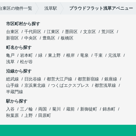
台東区の物件一覧
浅草駅
プラウドフラット浅草アベニュー
市区町村から探す
台東区
千代田区
江東区
墨田区
文京区
荒川区
新宿区
中央区
豊島区
板橋区
町名から探す
亀戸
岩本町
緑
東上野
根岸
竜泉
千束
元浅草
浅草
松が谷
沿線から探す
総武線
日比谷線
都営大江戸線
都営新宿線
銀座線
山手線
京浜東北線
つくばエクスプレス
都営浅草線
半蔵門線
駅から探す
入谷
三ノ輪
両国
菊川
蔵前
新御徒町
錦糸町
秋葉原
上野
田原町