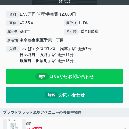
【外観】
17.9万円 管理/共益費 12,000円
賃料
40.35㎡
1LDK
面積
間取り
築3年
8階/15階建
築年数
所在階
東京都
台東区
千束
１丁目
所在地
つくばエクスプレス
「
浅草
」駅 徒歩7分
交通
日比谷線
「
入谷
」駅 徒歩11分
銀座線
「
田原町
」駅 徒歩13分
LINEからお問い合わせ
無料
お問い合わせ
無料
プラウドフラット浅草アベニューの募集中物件
8階
17.9万円