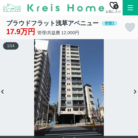
0
お気に入り
プラウドフラット浅草アベニュー
空室1
17.9万円
管理/共益費 12,000円
1
/
14