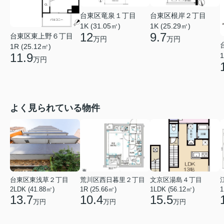
台東区竜泉１丁目
台東区根岸２丁目
1K (31.05㎡)
1K (25.29㎡)
12
9.7
台東区東上野６丁目
万円
万円
1R (25.12㎡)
11.9
1
万円
よく見られている物件
台東区東浅草２丁目
荒川区西日暮里２丁目
文京区湯島４丁目
2LDK (41.88㎡)
1R (25.66㎡)
1LDK (56.12㎡)
1
13.7
10.4
15.5
万円
万円
万円