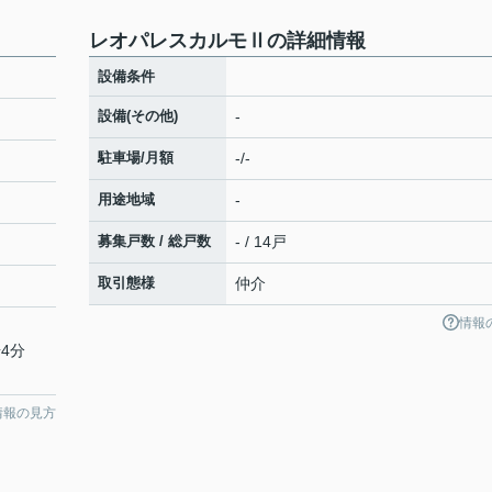
レオパレスカルモⅡの詳細情報
設備条件
設備(その他)
-
駐車場/月額
-/-
用途地域
-
募集戸数 / 総戸数
- / 14戸
取引態様
仲介
情報
4分
情報の見方