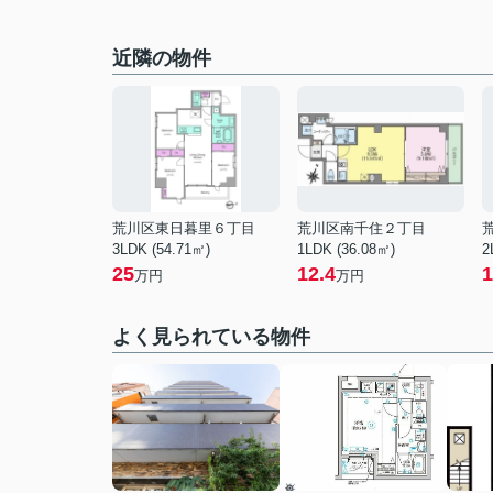
近隣の物件
荒川区東日暮里６丁目
荒川区南千住２丁目
3LDK (54.71㎡)
1LDK (36.08㎡)
2
25
12.4
1
万円
万円
よく見られている物件