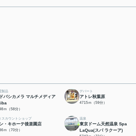
電製品
デパート
ドバシカメラ マルチメディア
アトレ秋葉原
iba
4715ｍ（59分）
598ｍ（58分）
ィスカウントショップ
温泉
ン・キホーテ後楽園店
東京ドーム天然温泉 Spa
536ｍ（70分）
LaQua(スパ ラクーア)