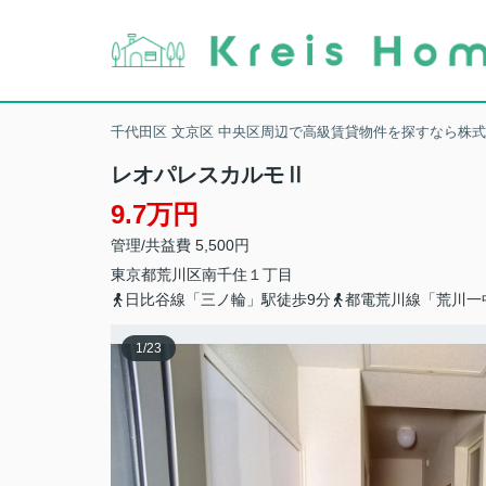
千代田区 文京区 中央区周辺で高級賃貸物件を探すなら株
レオパレスカルモⅡ
9.7万円
管理/共益費 5,500円
東京都
荒川区
南千住
１丁目
日比谷線「三ノ輪」駅徒歩9分
都電荒川線「荒川一
1
/
23