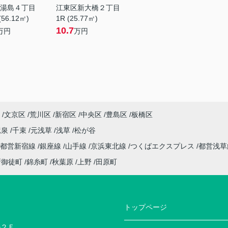
湯島４丁目
江東区新大橋２丁目
(56.12㎡)
1R (25.77㎡)
10.7
万円
万円
文京区
荒川区
新宿区
中央区
豊島区
板橋区
竜泉
千束
元浅草
浅草
松が谷
都営新宿線
銀座線
山手線
京浜東北線
つくばエクスプレス
都営浅
新御徒町
錦糸町
秋葉原
上野
田原町
トップページ
ル２Ｆ