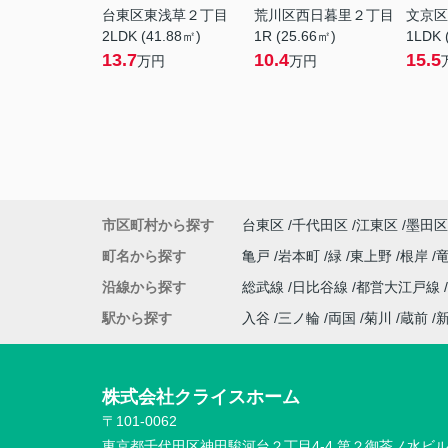
台東区東浅草２丁目
荒川区西日暮里２丁目
文京区
2LDK (41.88㎡)
1R (25.66㎡)
1LDK 
13.7
10.4
15.5
万円
万円
市区町村から探す
台東区
千代田区
江東区
墨田区
町名から探す
亀戸
岩本町
緑
東上野
根岸
沿線から探す
総武線
日比谷線
都営大江戸線
駅から探す
入谷
三ノ輪
両国
菊川
蔵前
株式会社クライスホーム
〒101-0062
東京都千代田区神田駿河台２丁目4-4 第２御茶ノ水ビ