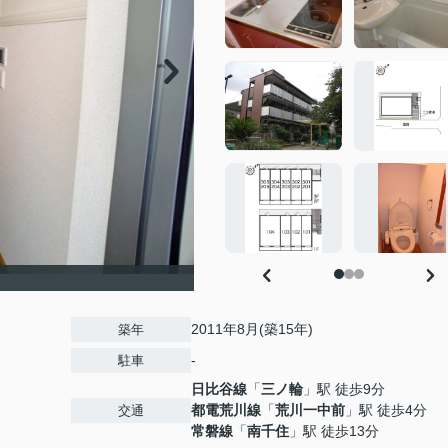
2011年8月(築15年)
築年
-
駐車
日比谷線
「
三ノ輪
」駅 徒歩9分
都電荒川線
「
荒川一中前
」駅 徒歩4分
交通
常磐線
「
南千住
」駅 徒歩13分