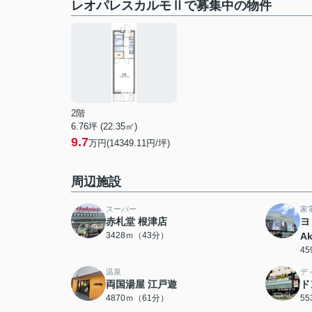
レオパレスカルモⅡで募集中の物件
2階
6.76坪 (22.35㎡)
9.7
万円(14349.11円/坪)
周辺施設
スーパー
家
赤札堂 根津店
ヨ
3428ｍ（43分）
Ak
4
温泉
デ
両国湯屋 江戸遊
ド
4870ｍ（61分）
5