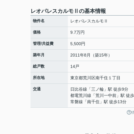
レオパレスカルモⅡの基本情報
物件名
レオパレスカルモⅡ
価格
9.7万円
管理/共益費
5,500円
築年月
2011年8月（築15年）
総戸数
14戸
所在地
東京都
荒川区
南千住
１丁目
交通
日比谷線
「
三ノ輪
」駅 徒歩9分
都電荒川線
「
荒川一中前
」駅 徒歩
常磐線
「
南千住
」駅 徒歩13分