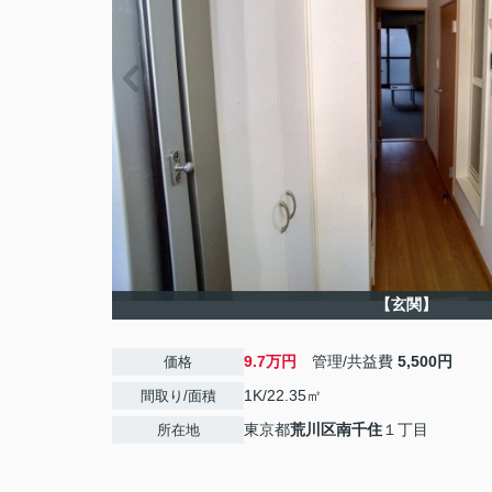
【玄関】
9.7万円
管理/共益費
5,500円
価格
1K/22.35㎡
間取り/面積
東京都
荒川区
南千住
１丁目
所在地