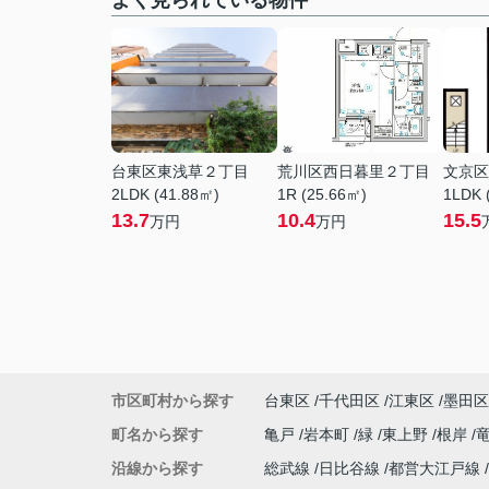
よく見られている物件
台東区東浅草２丁目
荒川区西日暮里２丁目
文京区
2LDK (41.88㎡)
1R (25.66㎡)
1LDK 
13.7
10.4
15.5
万円
万円
市区町村から探す
台東区
千代田区
江東区
墨田区
町名から探す
亀戸
岩本町
緑
東上野
根岸
沿線から探す
総武線
日比谷線
都営大江戸線