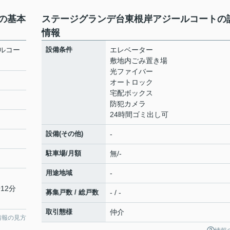
の基本
ステージグランデ台東根岸アジールコートの
情報
ルコー
設備条件
エレベーター
敷地内ごみ置き場
光ファイバー
オートロック
宅配ボックス
防犯カメラ
24時間ゴミ出し可
設備(その他)
-
駐車場/月額
無/-
用途地域
-
12分
募集戸数 / 総戸数
- / -
取引態様
仲介
情報の見方