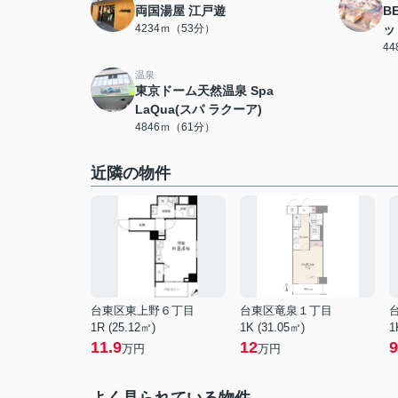
両国湯屋 江戸遊
B
4234ｍ（53分）
ッ
4
温泉
東京ドーム天然温泉 Spa
LaQua(スパ ラクーア)
4846ｍ（61分）
近隣の物件
台東区東上野６丁目
台東区竜泉１丁目
1R (25.12㎡)
1K (31.05㎡)
1
11.9
12
9
万円
万円