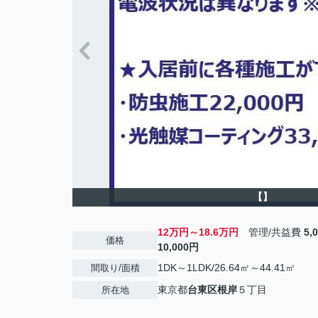
【】
12万円～18.6万円
管理/共益費
5,
価格
10,000円
1DK～1LDK/26.64㎡～44.41㎡
間取り/面積
東京都
台東区
根岸
５丁目
所在地