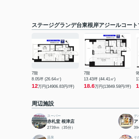
ステージグランデ台東根岸アジールコート
7階
7階
9
8.05坪 (26.64㎡)
13.43坪 (44.41㎡)
1
12
18.6
1
万円(14906.83円/坪)
万円(13849.59円/坪)
周辺施設
スーパー
デ
赤札堂 根津店
ア
2739ｍ（35分）
3
温泉
そ