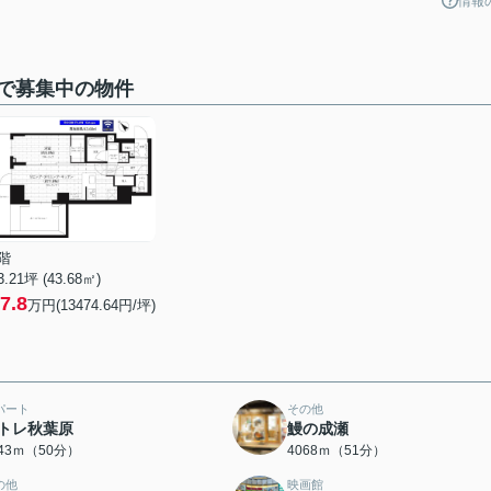
情報
で募集中の物件
階
3.21坪 (43.68㎡)
7.8
万円(13474.64円/坪)
パート
その他
トレ秋葉原
鰻の成瀬
943ｍ（50分）
4068ｍ（51分）
の他
映画館