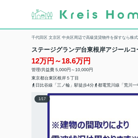
千代田区 文京区 中央区周辺で高級賃貸物件を探すなら株
ステージグランデ台東根岸アジールコ
12万円～18.6万円
管理/共益費 5,000円～10,000円
東京都
台東区
根岸
５丁目
日比谷線「三ノ輪」駅徒歩4分
都電荒川線「荒川一
1
/
17