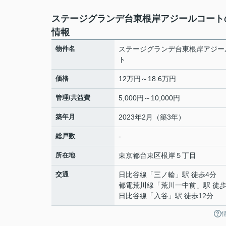
ステージグランデ台東根岸アジールコート
情報
物件名
ステージグランデ台東根岸アジー
ト
価格
12万円～18.6万円
管理/共益費
5,000円～10,000円
築年月
2023年2月（築3年）
総戸数
-
所在地
東京都
台東区
根岸
５丁目
交通
日比谷線
「
三ノ輪
」駅 徒歩4分
都電荒川線
「
荒川一中前
」駅 徒歩
日比谷線
「
入谷
」駅 徒歩12分