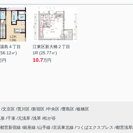
湯島４丁目
江東区新大橋２丁目
(56.12㎡)
1R (25.77㎡)
10.7
万円
万円
文京区
荒川区
新宿区
中央区
豊島区
板橋区
竜泉
千束
元浅草
浅草
松が谷
都営新宿線
銀座線
山手線
京浜東北線
つくばエクスプレス
都営浅