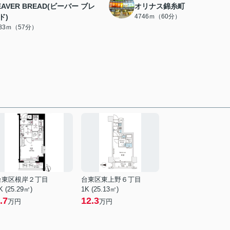
EAVER BREAD(ビーバー ブレ
オリナス錦糸町
ド)
4746ｍ（60分）
483ｍ（57分）
台東区根岸２丁目
台東区東上野６丁目
K (25.29㎡)
1K (25.13㎡)
.7
12.3
万円
万円