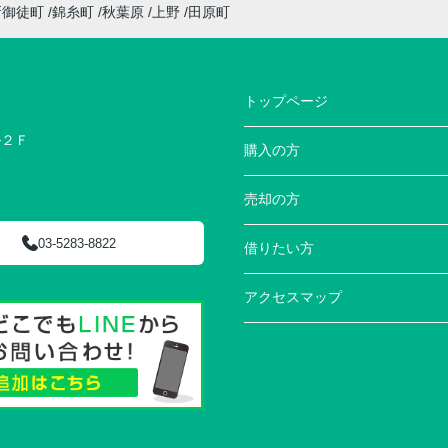
新御徒町
錦糸町
秋葉原
上野
田原町
トップページ
ル２Ｆ
購入の方
売却の方
03-5283-8822
借りたい方
アクセスマップ