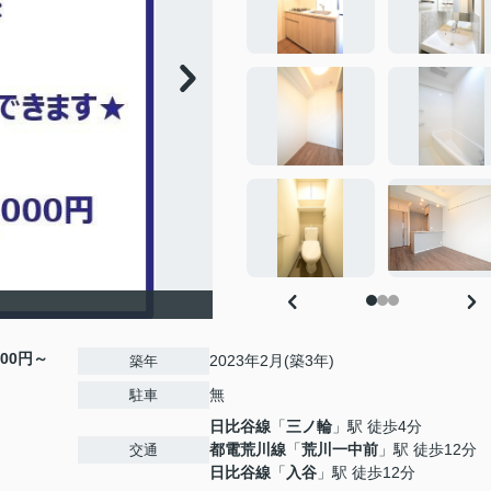
000円～
2023年2月(築3年)
築年
無
駐車
日比谷線
「
三ノ輪
」駅 徒歩4分
都電荒川線
「
荒川一中前
」駅 徒歩12分
交通
日比谷線
「
入谷
」駅 徒歩12分