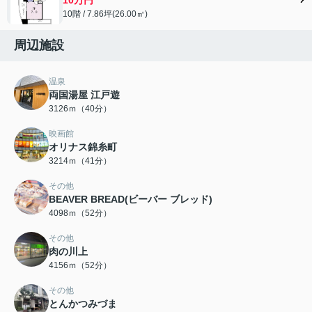
10階 / 7.86坪(26.00㎡)
周辺施設
温泉
両国湯屋 江戸遊
3126ｍ（40分）
映画館
オリナス錦糸町
3214ｍ（41分）
その他
BEAVER BREAD(ビーバー ブレッド)
4098ｍ（52分）
その他
肉の川上
4156ｍ（52分）
その他
とんかつみづま