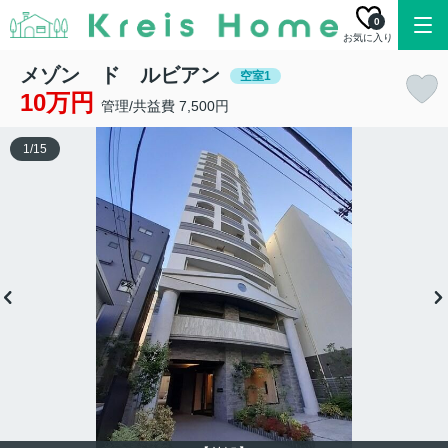
0
お気に入り
メゾン ド ルビアン
空室1
10万円
管理/共益費 7,500円
1
/
15