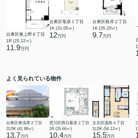
台東区竜泉１丁目
台東区根岸２丁目
1K (31.05㎡)
1K (25.29㎡)
12
9.7
台東区東上野６丁目
万円
万円
1R (25.12㎡)
11.9
1
万円
よく見られている物件
台東区東浅草２丁目
荒川区西日暮里２丁目
文京区湯島４丁目
2LDK (41.88㎡)
1R (25.66㎡)
1LDK (56.12㎡)
1
13.7
10.4
15.5
万円
万円
万円