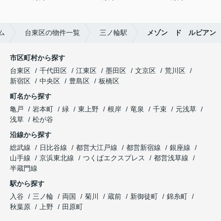
ム
台東区の物件一覧
三ノ輪駅
メゾン ド ルビアン
市区町村から探す
台東区
千代田区
江東区
墨田区
文京区
荒川区
新宿区
中央区
豊島区
板橋区
町名から探す
亀戸
岩本町
緑
東上野
根岸
竜泉
千束
元浅草
浅草
松が谷
沿線から探す
総武線
日比谷線
都営大江戸線
都営新宿線
銀座線
山手線
京浜東北線
つくばエクスプレス
都営浅草線
半蔵門線
駅から探す
入谷
三ノ輪
両国
菊川
蔵前
新御徒町
錦糸町
秋葉原
上野
田原町