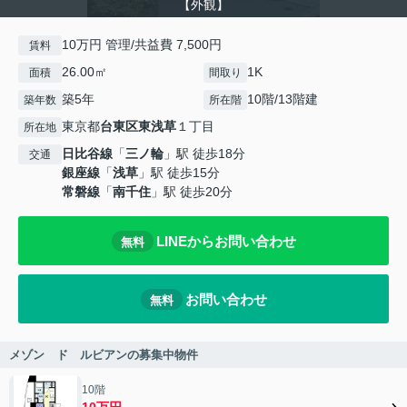
【外観】
10万円 管理/共益費 7,500円
賃料
26.00㎡
1K
面積
間取り
築5年
10階/13階建
築年数
所在階
東京都
台東区
東浅草
１丁目
所在地
日比谷線
「
三ノ輪
」駅 徒歩18分
交通
銀座線
「
浅草
」駅 徒歩15分
常磐線
「
南千住
」駅 徒歩20分
LINEからお問い合わせ
無料
お問い合わせ
無料
メゾン ド ルビアンの募集中物件
10階
10万円