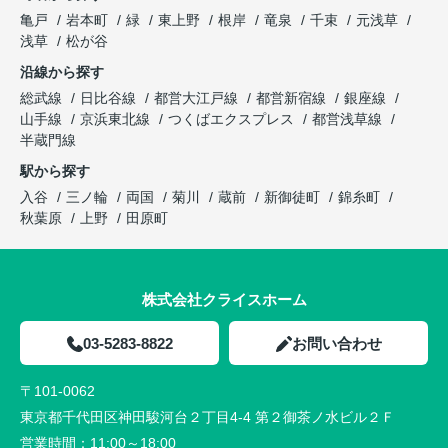
亀戸
岩本町
緑
東上野
根岸
竜泉
千束
元浅草
浅草
松が谷
沿線から探す
総武線
日比谷線
都営大江戸線
都営新宿線
銀座線
山手線
京浜東北線
つくばエクスプレス
都営浅草線
半蔵門線
駅から探す
入谷
三ノ輪
両国
菊川
蔵前
新御徒町
錦糸町
秋葉原
上野
田原町
株式会社クライスホーム
03-5283-8822
お問い合わせ
〒101-0062
東京都千代田区神田駿河台２丁目4-4 第２御茶ノ水ビル２Ｆ
営業時間：
11:00～18:00