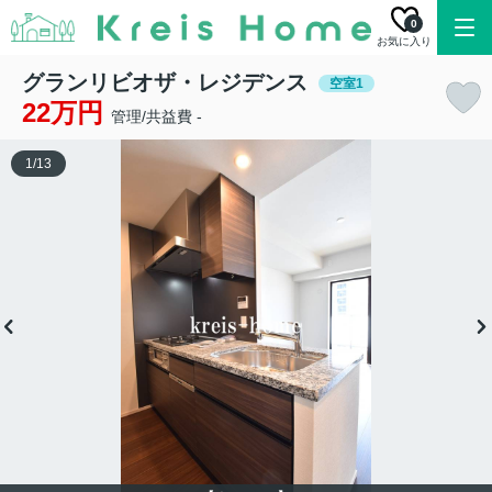
0
お気に入り
グランリビオザ・レジデンス
空室1
22万円
管理/共益費 -
1
/
13