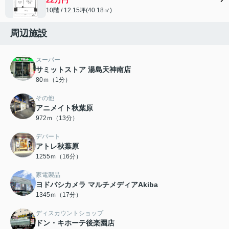
10階 / 12.15坪(40.18㎡)
周辺施設
スーパー
サミットストア 湯島天神南店
80ｍ（1分）
その他
アニメイト秋葉原
972ｍ（13分）
デパート
アトレ秋葉原
1255ｍ（16分）
家電製品
ヨドバシカメラ マルチメディアAkiba
1345ｍ（17分）
ディスカウントショップ
ドン・キホーテ後楽園店