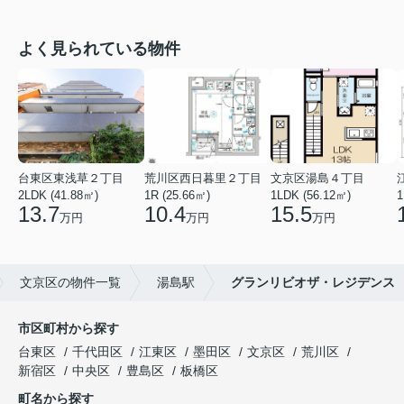
よく見られている物件
台東区東浅草２丁目
荒川区西日暮里２丁目
文京区湯島４丁目
2LDK (41.88㎡)
1R (25.66㎡)
1LDK (56.12㎡)
1
13.7
10.4
15.5
万円
万円
万円
文京区の物件一覧
湯島駅
グランリビオザ・レジデンス
市区町村から探す
台東区
千代田区
江東区
墨田区
文京区
荒川区
新宿区
中央区
豊島区
板橋区
町名から探す