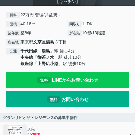
【キッチン】
22万円 管理/共益費 -
賃料
40.18㎡
1LDK
面積
間取り
築8年
10階/13階建
築年数
所在階
東京都
文京区
湯島
３丁目
所在地
千代田線
「
湯島
」駅 徒歩4分
交通
中央線
「
御茶ノ水
」駅 徒歩10分
銀座線
「
上野広小路
」駅 徒歩10分
LINEからお問い合わせ
無料
お問い合わせ
無料
グランリビオザ・レジデンスの募集中物件
10階
22万円