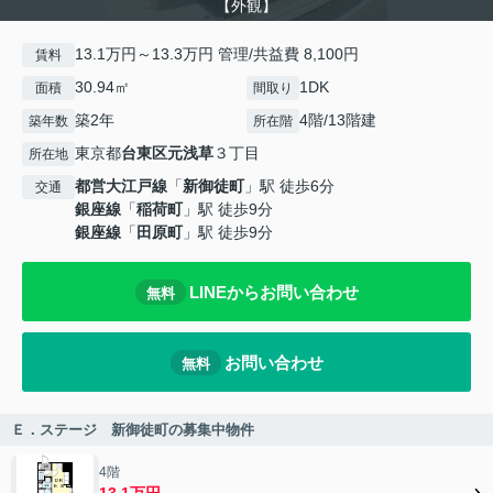
【外観】
13.1万円～13.3万円 管理/共益費 8,100円
賃料
30.94㎡
1DK
面積
間取り
築2年
4階/13階建
築年数
所在階
東京都
台東区
元浅草
３丁目
所在地
都営大江戸線
「
新御徒町
」駅 徒歩6分
交通
銀座線
「
稲荷町
」駅 徒歩9分
銀座線
「
田原町
」駅 徒歩9分
LINEからお問い合わせ
無料
お問い合わせ
無料
Ｅ．ステージ 新御徒町の募集中物件
4階
13.1万円