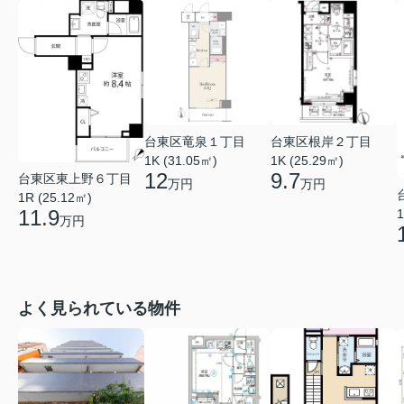
台東区竜泉１丁目
台東区根岸２丁目
1K (31.05㎡)
1K (25.29㎡)
12
9.7
台東区東上野６丁目
万円
万円
1R (25.12㎡)
11.9
1
万円
よく見られている物件