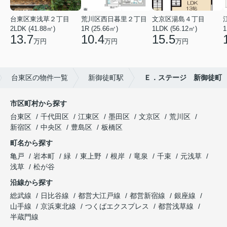
台東区東浅草２丁目
荒川区西日暮里２丁目
文京区湯島４丁目
2LDK (41.88㎡)
1R (25.66㎡)
1LDK (56.12㎡)
1
13.7
10.4
15.5
万円
万円
万円
台東区の物件一覧
新御徒町駅
Ｅ．ステージ 新御徒町
市区町村から探す
台東区
千代田区
江東区
墨田区
文京区
荒川区
新宿区
中央区
豊島区
板橋区
町名から探す
亀戸
岩本町
緑
東上野
根岸
竜泉
千束
元浅草
浅草
松が谷
沿線から探す
総武線
日比谷線
都営大江戸線
都営新宿線
銀座線
山手線
京浜東北線
つくばエクスプレス
都営浅草線
半蔵門線