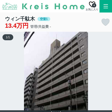
0
お気に入り
ウィン千駄木
空室1
13.4万円
管理/共益費 -
1
/
1