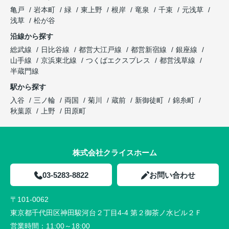
亀戸
岩本町
緑
東上野
根岸
竜泉
千束
元浅草
浅草
松が谷
沿線から探す
総武線
日比谷線
都営大江戸線
都営新宿線
銀座線
山手線
京浜東北線
つくばエクスプレス
都営浅草線
半蔵門線
駅から探す
入谷
三ノ輪
両国
菊川
蔵前
新御徒町
錦糸町
秋葉原
上野
田原町
株式会社クライスホーム
03-5283-8822
お問い合わせ
〒101-0062
東京都千代田区神田駿河台２丁目4-4 第２御茶ノ水ビル２Ｆ
営業時間：
11:00～18:00