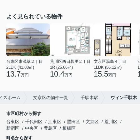
よく見られている物件
台東区東浅草２丁目
荒川区西日暮里２丁目
文京区湯島４丁目
2LDK (41.88㎡)
1R (25.66㎡)
1LDK (56.12㎡)
1
13.7
10.4
15.5
万円
万円
万円
イスホーム
文京区の物件一覧
千駄木駅
ウィン千駄木
市区町村から探す
台東区
千代田区
江東区
墨田区
文京区
荒川区
新宿区
中央区
豊島区
板橋区
町名から探す