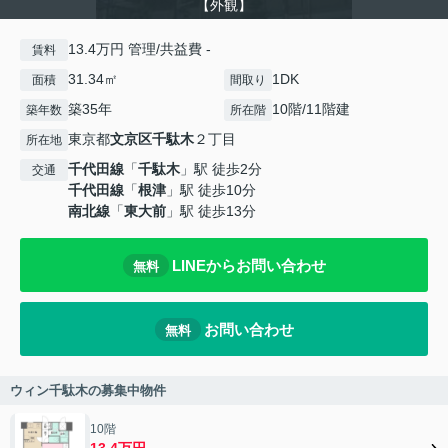
【外観】
13.4万円 管理/共益費 -
賃料
31.34㎡
1DK
面積
間取り
築35年
10階/11階建
築年数
所在階
東京都
文京区
千駄木
２丁目
所在地
千代田線
「
千駄木
」駅 徒歩2分
交通
千代田線
「
根津
」駅 徒歩10分
南北線
「
東大前
」駅 徒歩13分
LINEからお問い合わせ
無料
お問い合わせ
無料
ウィン千駄木の募集中物件
10階
13.4万円