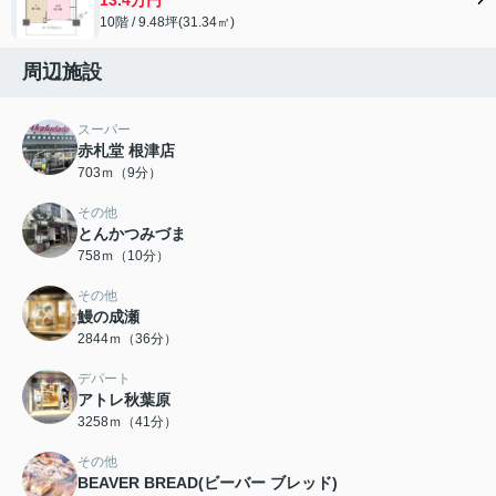
10階 / 9.48坪(31.34㎡)
周辺施設
スーパー
赤札堂 根津店
703ｍ（9分）
その他
とんかつみづま
758ｍ（10分）
その他
鰻の成瀬
2844ｍ（36分）
デパート
アトレ秋葉原
3258ｍ（41分）
その他
BEAVER BREAD(ビーバー ブレッド)